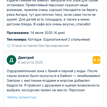
Ездили семьей на Байкал. Выбрали эти Зори для своей
остановки. Приветливый персонал скрасил наше
волнение, приняли очень хорошо! Находится на берегу
реки Ангара, тут достаточно тихо, если сами гости не
шумят. Для детей есть площадка, а также в меню
детские блюда. В кафе все очень вкусно, спасибо!
Проживание:
14 июля 2025 (4 дня)
Тип номера:
Коттедж (Одноэтажный 2 спальнями)
Отзыв оставлен без бронирования
Дмитрий
Д
9.0
6 августа 2025
Оздоровительная зона с баней и парной у воды. После
сауны можно было окунуться в Байкал — незабываемо!
Завтрак с местными ягодами и морсом добавлял
бодрости. Я приехал с друзьями и оценил возможность
выбрать экскурсию прямо на месте. Персонал
подсказывал тихие пляжи и секретные бухты для
Читать полностью
купания. Утро начиналось с пробежки вдоль берега —
баланс активности и релакса. Атмосфера отдыха в