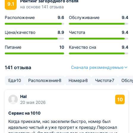
Рейтинг загородного отеля
9.1
на основе 141 отзыва
Расположение
9.6
Обслуживание
9.4
Цена/качество
8.9
Чистота
9.4
Питание
10
Качество сна
9.4
141 отзыва
Сначала рекомендуемые
Еда
10
Расположение
8
Номера
8
Чистота
7
Обсл
Hal
10
20 мая 2026
Сервис на 1010
Когда приехали, нас заселили быстро, номер был
идеально чистый и уже прогрет к приезду.Персонал