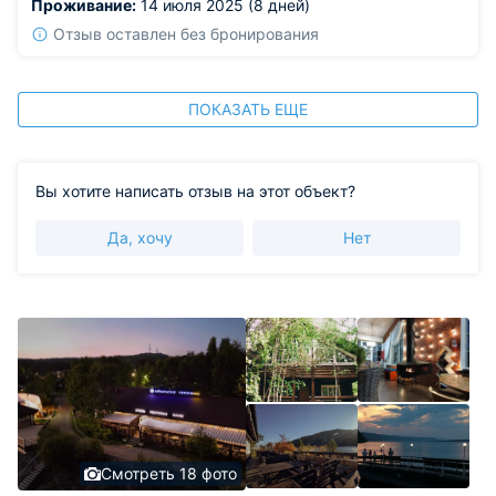
Проживание:
14 июля 2025 (8 дней)
гармонии с природой стала настоящим подарком.
Из недостатков: слабый напор горячей воды в ванной.
Отзыв оставлен без бронирования
ПОКАЗАТЬ ЕЩЕ
Вы хотите написать отзыв на этот объект?
Да, хочу
Нет
Смотреть 18 фото