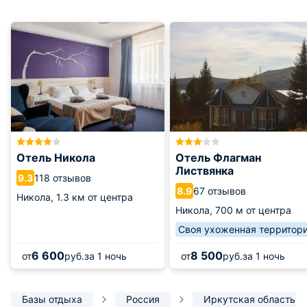
Отель Никола
Отель Флагман
Листвянка
118 отзывов
9.3
67 отзывов
8.9
Никола,
1.3 км от центра
Никола,
700 м от центра
Своя ухоженная территор
6 600
8 500
от
руб.
за 1 ночь
от
руб.
за 1 ночь
Базы отдыха
Россия
Иркутская область