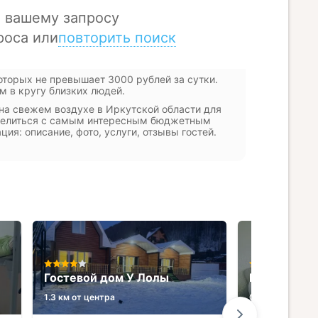
оторых не превышает 3000 рублей за сутки.
 в кругу близких людей.
на свежем воздухе в Иркутской области для
еделиться с самым интересным бюджетным
ия: описание, фото, услуги, отзывы гостей.
Гостевой дом У Лолы
База отдыха
1.3 км от центра
0.4 км от центр