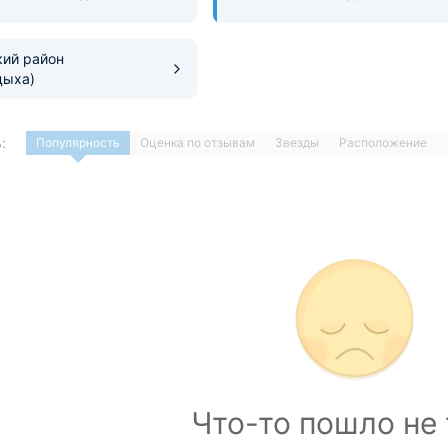
ий район
дыха)
:
Популярность
Оценка по отзывам
Звезды
Расположение
1
…
ДАЛЕЕ »
Загрузка отелей