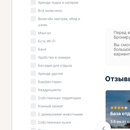
Аренда лодок и катеров
Всё включено
Включён завтрак, обед и
ужин
Перед в
Мангал
Брониру
Есть Wi-Fi
Вы смож
большой
Баня
вариант
Удобства в номере
Беседки для отдыха
Аренда удочек
Отзыв
Бар/ресторан
Квадроциклы
Собственная территория
н
Гостиница Учебный центр
Конный прокат
профсоюзов
База от
С домашними животными
6.1 км от центра
3.6 км от 
Собственная кухня