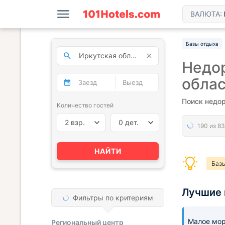
ВАЛЮТА:
Базы отдыха
Недор
обла
Поиск недор
Количество гостей
2 взр.
0 дет.
НАЙТИ
Базы
Лучшие 
Фильтры по критериям
Малое мо
Региональный центр