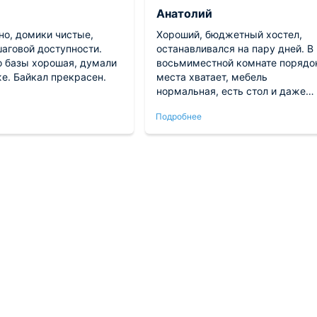
Анатолий
но, домики чистые,
Хороший, бюджетный хостел,
шаговой доступности.
останавливался на пару дней. В
о базы хорошая, думали
восьмиместной комнате порядо
е. Байкал прекрасен.
места хватает, мебель
нормальная, есть стол и даже
телек. Большой плюс, что розет
Подробнее
прямо у подушки, не надо никуд
тянуть провода. Санузлы
раздельные, душевые чистые,
сантехника рабочая, стиралка н
месте. Рядом развитая
инфраструктура, куча магазино
и кафешек, где можно недорого
поесть. За свои деньги —
отличный вариант)