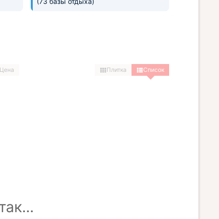
(73 базы отдыха)
Цена
Плитка
Список