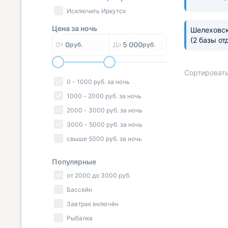
Исключить Иркутск
Цена за
ночь
Шелеховск
(2 базы от
0
5 000
От
руб.
До
руб.
Сортировать
0
-
1000
руб.
за ночь
1000
-
2000
руб.
за ночь
2000
-
3000
руб.
за ночь
« НАЗАД
3000
-
5000
руб.
за ночь
свыше
5000
руб.
за ночь
Популярные
от
2000
до
3000
руб.
Бассейн
Завтрак включён
Рыбалка