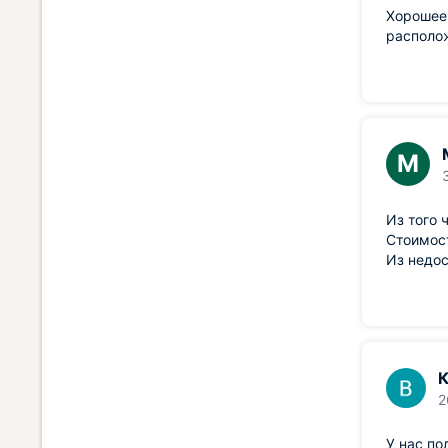
Хорошее 
располо
М
Из того 
Стоимост
Из недос
К
2
У нас по