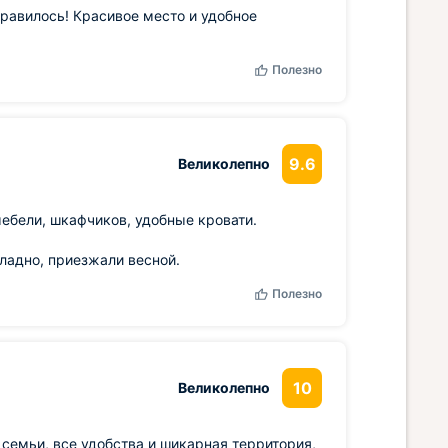
равилось! Красивое место и удобное
Полезно
9.6
Великолепно
мебели, шкафчиков, удобные кровати.
ладно, приезжали весной.
Полезно
10
Великолепно
 семьи, все удобства и шикарная территория,