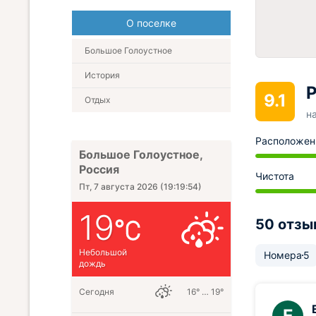
О поселке
Большое Голоустное
История
Р
9.1
Отдых
н
Расположен
Большое Голоустное,
Россия
Чистота
Пт, 7 августа 2026
(
19:19:55
)
19
50 отзы
Небольшой
Номера
5
дождь
Сегодня
16° … 19°
Е