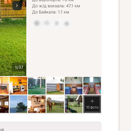
До ж/д вокзала: 47.1 км
До Байкала: 1.1 км
10 фото
ей