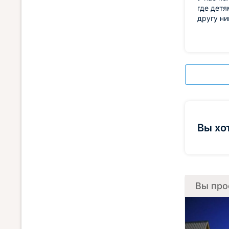
где детя
другу ни
Вы хо
Вы про