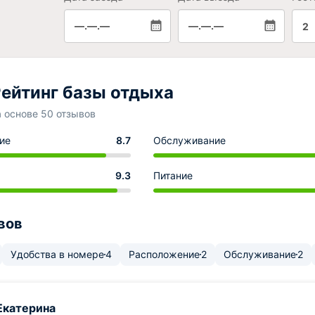
—.—.—
—.—.—
2
ейтинг базы отдыха
а основе 50 отзывов
ие
8.7
Обслуживание
9.3
Питание
вов
Удобства в номере
4
Расположение
2
Обслуживание
2
Екатерина