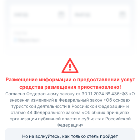
современная техника. Удобства (туалет и ванная)
общие.
ЗАЕЗД
ВЫЕЗД
На территории есть столовая, где работают настоящие
профессионалы своего дела. Здесь можно попробовать
национальные блюда бурятской кухни. Также по утрам
подают сытные и вкусные завтраки.
ГОСТИ
От Турбазы до озера Байкал примерно 1,5 км. До
2
Взрослых
ближайшего аэропорта можно доехать за полтора часа.
Размещение информации о предоставлении услуг
средства размещения приостановлено!
Согласно Федеральному закону от 30.11.2024 № 436-ФЗ «О
внесении изменений в Федеральный закон «Об основах
туристской деятельности в Российской Федерации» и
статью 44 Федерального закона «Об общих принципах
организации публичной власти в субъектах Российской
Федерации»
Но не волнуйтесь, как только отель пройдёт