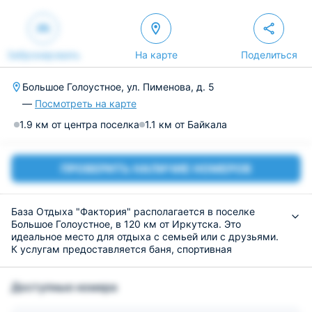
Забронировать
На карте
Поделиться
Большое Голоустное, ул. Пименова, д. 5
—
Посмотреть на карте
1.9 км от центра поселка
1.1 км от Байкала
ПРОВЕРИТЬ НАЛИЧИЕ НОМЕРОВ
База Отдыха "Фактория" располагается в поселке
Большое Голоустное, в 120 км от Иркутска. Это
идеальное место для отдыха с семьей или с друзьями.
К услугам предоставляется баня, спортивная
площадка, трансфер, прачечная. По запросу возможно
проживание с домашними питомцами.
Доступные номера
Для размещения предлагаются уютные деревянные
домики, которые рассчитаны на двух человек. Везде
проведено отопление. Имеется необходимая мебель и