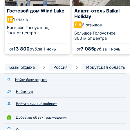
Гостевой дом Wind Lake
Апарт-отель Baikal
Holiday
1 отзыв
10
6 отзывов
9.8
Большое Голоустное,
1 км от центра
Большое Голоустное,
800 м от центра
13 800
7 085
от
руб.
за 1 ночь
от
руб.
за 1 ночь
Базы отдыха
Россия
Иркутская область
Найти базу отдыха
Найти тур
Войти в личный кабинет
Добавить объект размещения
О нас