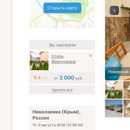
Открыть карту
Вы смотрели
Отель
Жемчужина
Номерной 
9.4
2 000
/ 10
от
руб.
Удалить все
Николаевка (Крым),
Россия
Чт, 6 августа 2026
(
21:59:32
)