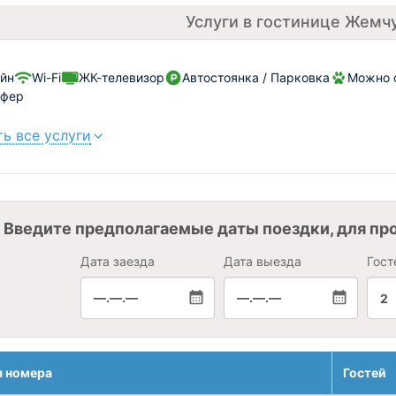
Услуги в гостинице Жемч
йн
Wi-Fi
ЖК-телевизор
Автостоянка / Парковка
Можно 
сфер
ь все услуги
Введите предполагаемые даты поездки, для пр
Дата заезда
Дата выезда
Гост
—.—.—
—.—.—
2
я номера
Гостей