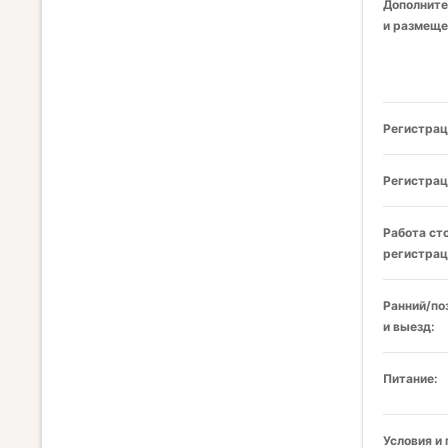
Дополните
и размеще
Регистрац
Регистрац
Работа ст
регистрац
Ранний/по
и выезд:
Питание:
Условия и