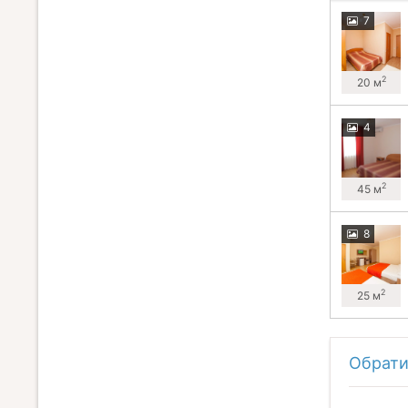
7
2
20 м
4
2
45 м
8
2
25 м
Обрати