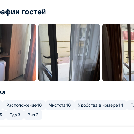
афии гостей
ва
Расположение
16
Чистота
16
Удобства в номере
14
П
5
Еда
3
Вид
3