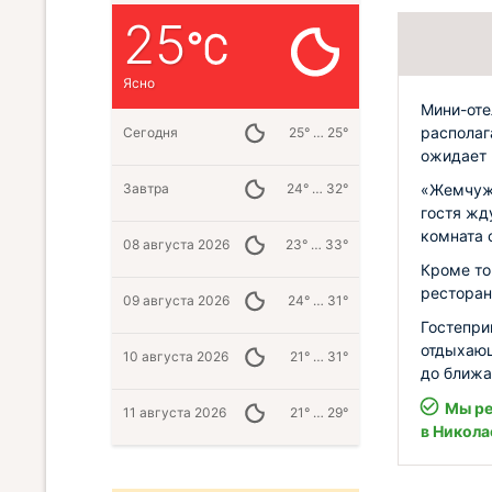
25
Ясно
Мини-оте
располаг
Сегодня
25° … 25°
ожидает 
«Жемчужи
Завтра
24° … 32°
гостя жд
комната 
08 августа 2026
23° … 33°
Кроме то
ресторан
09 августа 2026
24° … 31°
Гостепри
отдыхающ
10 августа 2026
21° … 31°
до ближа
Мы ре
11 августа 2026
21° … 29°
в Никола