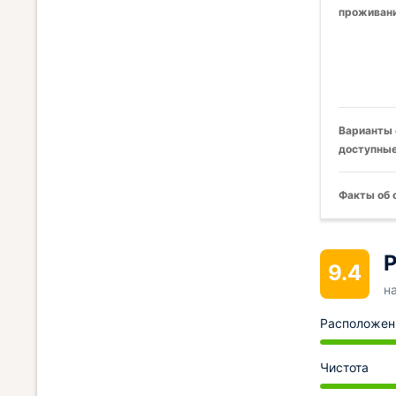
проживани
Варианты 
доступные
Факты об 
Р
9.4
н
Расположен
Чистота