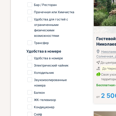
Бар / Ресторан
Прачечная или Химчистка
Удобства для гостей с
ограниченными
физическими
возможностями
Гостевой
Трансфер
Николае
Удобства в номере
Николаевк
Солнечная, д
Удобства в номере
До центра 
Электрический чайник
До Черно
Холодильник
Своя ухо
территор
Звукоизолированные
Бесплатная
номера
Балкон
2 50
от
ЖК-телевизор
Кондиционер
Сейф