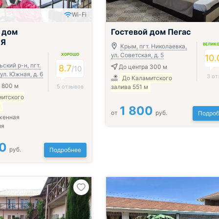
Wi-Fi
 дом
Гостевой дом Пегас
иЯ
ВЕЛИК
Крым, пгт. Николаевка,
ул. Советская, д. 5
ХОРОШО
10.
ский р-н, пгт.
8.7
До центра 300 м
/
10
ул. Южная, д. 6
3 от
До Каламитского
 800 м
5 отзывов
залива 551 м
митского
м
1 800
от
руб.
Подроб
женная
ия
0
руб.
Подробнее