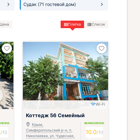
Судак
(71 гостевой дом)
Цена
Плитка
Список
Wi-Fi
Коттедж 56 Семейный
ОЛЕПНО
ВЕЛИКОЛЕПНО
Крым,
Симферопольский р-н, п.
8
10.0
/
10
/
10
Николаевка, ул. Чудесная,