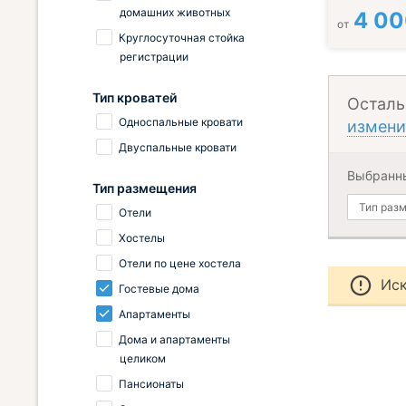
домашних животных
4 0
от
Круглосуточная стойка
регистрации
Тип кроватей
Осталь
Односпальные кровати
измени
Двуспальные кровати
Выбранн
Тип размещения
Тип раз
Отели
Хостелы
Отели по цене хостела
Иск
Гостевые дома
Апартаменты
Дома и апартаменты
целиком
Пансионаты