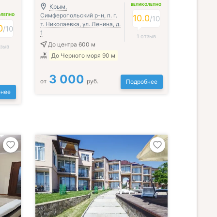
ВЕЛИКОЛЕПНО
Крым,
Симферопольский р-н, п. г.
ОЛЕПНО
10.0
/
10
т. Николаевка, ул. Ленина, д.
0
/
10
1
1 отзыв
До центра 600 м
тзыв
До Черного моря 90 м
3 000
от
руб.
Подробнее
нее