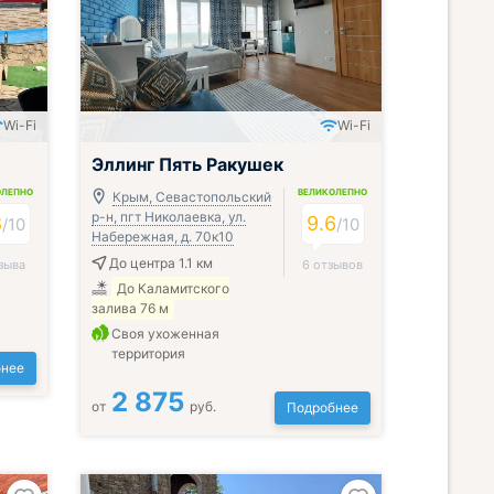
Wi-Fi
Wi-Fi
Эллинг Пять Ракушек
ОЛЕПНО
ВЕЛИКОЛЕПНО
Крым, Севастопольский
р-н, пгт Николаевка, ул.
8
9.6
/
10
/
10
Набережная, д. 70к10
До центра 1.1 км
зыва
6 отзывов
До Каламитского
залива 76 м
Своя ухоженная
территория
нее
2 875
от
руб.
Подробнее