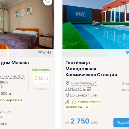
Wi-Fi
 дом Манака
Гостиница
Молодёжная
ВЕЛИКОЛЕПНО
Космическая Станция
кий р-н, п.г.т.
9.8
/
10
пр-т.
Николаевка, ул.
Отз
 3
Звездная, д. 22
9 отзывов
пока
 900 м
До центра 1.5 км
го моря 63.4
До Каламитского
залива 543 м
женная
ия
2 750
от
руб.
Подроб
айте