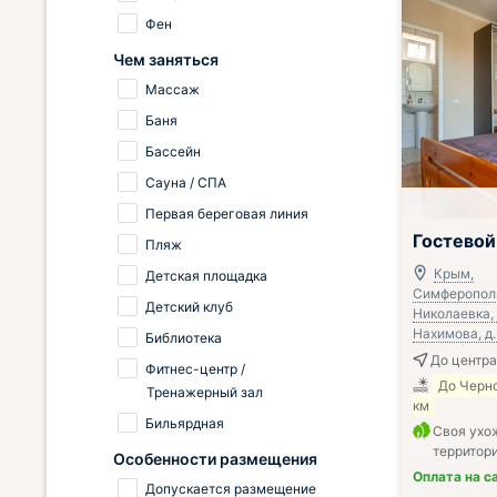
Фен
Чем заняться
Массаж
Баня
Бассейн
Сауна / СПА
Первая береговая линия
Гостевой
Пляж
Крым,
Детская площадка
Симферопольс
Детский клуб
Николаевка, 
Нахимова, д.
Библиотека
До центра
Фитнес-центр /
До Черно
Тренажерный зал
км
Бильярдная
Своя ухо
территор
Особенности размещения
Оплата на с
Допускается размещение