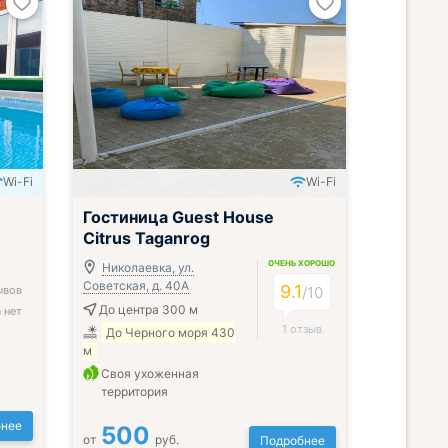
Wi-Fi
Wi-Fi
Гостиница Guest House
Citrus Taganrog
ОЧЕНЬ ХОРОШО
Николаевка, ул.
Советская, д. 40А
9.1
ывов
/
10
До центра 300 м
 нет
1 отзыв
До Черного моря 430
м
Своя ухоженная
территория
нее
500
от
руб.
Подробнее