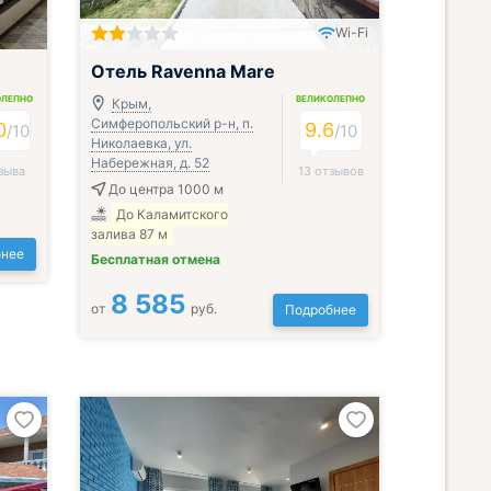
Wi-Fi
Включён завтрак и ужин или обед
Отель Ravenna Mare
ОЛЕПНО
ВЕЛИКОЛЕПНО
Крым,
Симферопольский р-н, п.
0
9.6
/
10
/
10
Николаевка, ул.
Набережная, д. 52
зыва
13 отзывов
До центра 1000 м
До Каламитского
залива 87 м
нее
Бесплатная отмена
8 585
от
руб.
Подробнее