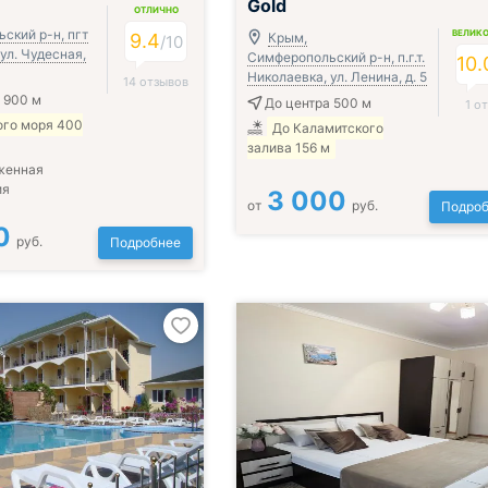
Gold
ОТЛИЧНО
ский р-н, пгт
ВЕЛИК
9.4
Крым,
/
10
ул. Чудесная,
Симферопольский р-н, п.г.т.
10.
Николаевка, ул. Ленина, д. 5
14 отзывов
 900 м
До центра 500 м
1 о
ого моря 400
До Каламитского
залива 156 м
женная
ия
3 000
от
руб.
Подроб
0
руб.
Подробнее