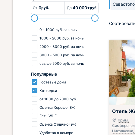
Севастоп
0
40 000+
От
руб.
До
руб.
Сортировать
0
-
1000
руб.
за ночь
1000
-
2000
руб.
за ночь
2000
-
3000
руб.
за ночь
3000
-
5000
руб.
за ночь
свыше
5000
руб.
за ночь
Популярные
Гостевые дома
Коттеджи
от
1000
до
2000
руб.
Оценка Хорошо (8+)
Отель Ж
Есть Wi-Fi
Крым,
Оценка Отлично (9+)
Симферополь
Николаевка, 
Удобства в номере