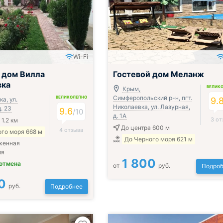
Wi-Fi
 дом Вилла
Гостевой дом Меланж
вка
ВЕЛИК
Крым,
Симферопольский р-н, пгт.
ВЕЛИКОЛЕПНО
а, ул.
9.
Николаевка, ул. Лазурная,
. 23
9.6
/
10
д. 1А
3 от
1.2 км
До центра 600 м
4 отзыва
го моря 668 м
До Черного моря 621 м
женная
ия
1 800
 отмена
от
руб.
Подроб
0
руб.
Подробнее