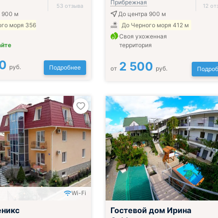
Прибрежная
53 отзыва
12 от
 900 м
До центра 900 м
ого моря 356
До Черного моря 412 м
Своя ухоженная
айте
территория
0
2 500
руб.
Подробнее
от
руб.
Подроб
Wi-Fi
еникс
Гостевой дом Ирина