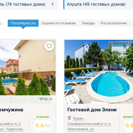
оль
(74 гостевых дома)
Алушта
(49 гостевых домов)
:
Популярность
Оценка по отзывам
Звезды
Расположение
Wi-Fi
емчужина
Гостевой дом Элени
ОТЛИЧНО
ВЕЛИК
Крым,
ский р-н, п.
Симферопольский р-н, п.
9.4
9.
/
10
ул. Чудесная,
Николаевка, ул.