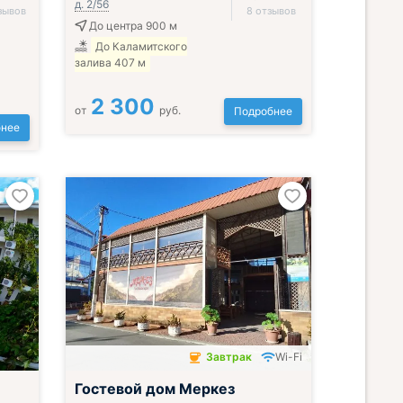
д. 2/56
зывов
8 отзывов
До центра 900 м
До Каламитского
залива 407 м
2 300
от
руб.
Подробнее
нее
Завтрак
Wi-Fi
Завтрак включён
Гостевой дом Меркез