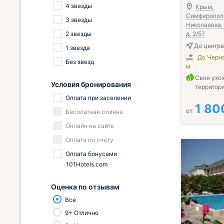
4 звезды
Крым,
Симферополь
3 звезды
Николаевка, 
2 звезды
д. 2/57
До центра
1 звезда
До Черн
Без звезд
м
Своя ухо
Условия бронирования
территор
Оплата при заселении
1 80
от
Бесплатная отмена
Онлайн на сайте
Оплата по счету
Оплата бонусами
101Hotels.com
Оценка по отзывам
Все
9+ Отлично