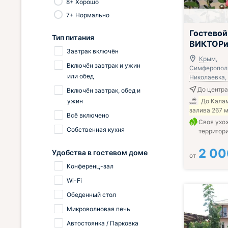
8+ Хорошо
7+ Нормально
Гостевой
Тип питания
ВИКТОР
Завтрак включён
Крым,
Включён завтрак и ужин
Симферополь
или обед
Николаевка, 
До центра
Включён завтрак, обед и
ужин
До Кала
залива 267 
Всё включено
Своя ухо
Собственная кухня
территор
2 00
Удобства в гостевом доме
от
Конференц-зал
Wi-Fi
Обеденный стол
Микроволновая печь
Автостоянка / Парковка