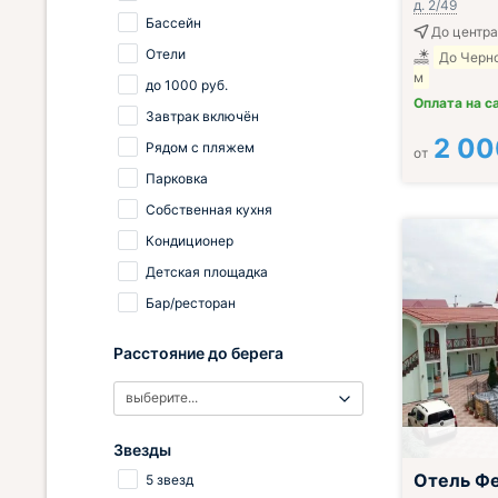
д. 2/49
Бассейн
До центра
Отели
До Черн
м
до
1000
руб.
Оплата на с
Завтрак включён
2 00
Рядом с пляжем
от
Парковка
Собственная кухня
Кондиционер
Детская площадка
Бар/ресторан
Расстояние до берега
выберите...
Звезды
Отель Ф
5 звезд