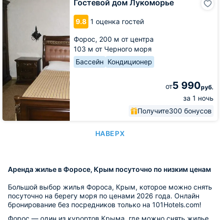
Гостевой дом Лукоморье
дом
Лукоморье
9.8
1 оценка гостей
Форос,
200 м от центра
103 м от Черного моря
Бассейн
Кондиционер
5 990
от
руб.
за 1 ночь
Получите
300 бонусов
НАВЕРХ
Аренда жилье в Форосе, Крым посуточно по низким ценам
Большой выбор жилья Фороса, Крым, которое можно снять
посуточно на берегу моря по ценами 2026 года. Онлайн
бронирование без посредников только на 101Hotels.com!
Форос — один из курортов Крыма, где можно снять жилье