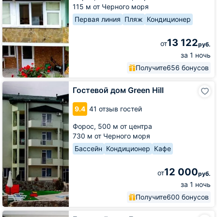
115 м от Черного моря
Первая линия
Пляж
Кондиционер
13 122
от
руб.
за 1 ночь
Получите
656 бонусов
Гостевой
Гостевой дом Green Hill
дом
Green
9.4
41 отзыв гостей
Hill
Форос,
500 м от центра
730 м от Черного моря
Бассейн
Кондиционер
Кафе
12 000
от
руб.
за 1 ночь
Получите
600 бонусов
Гостевой