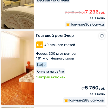
Бесплатная отмена
7 236
8 040
руб.
от
руб.
за 1 ночь
Получите
362 бонуса
Гостевой
Гостевой дом Флер
дом
Флер
9.4
49 отзывов гостей
Форос,
300 м от центра
161 м от Черного моря
Кафе
Оплата на сайте
Завтрак включён
5 750
от
руб.
за 1 ночь
Получите
288 бонусов