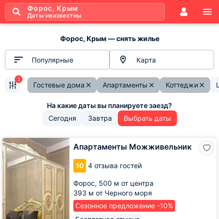
Форос, Крым
Даты неизвестны
Форос, Крым — снять жилье
Популярные
Карта
3
Гостевые дома
Апартаменты
Коттеджи
Сегодня
Завтра
Выбрать даты
Апартаменты
Апартаменты Можживельник
Можживельник
10
4 отзыва гостей
Форос,
500 м от центра
393 м от Черного моря
Сезонное предложение -10%