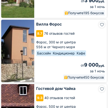
3 900
от
руб.
за 1 ночь
Получите
195 бонусов
Вилла
Вилла Форос
Форос
8.7
76 отзывов гостей
Форос,
300 м от центра
556 м от Черного моря
Бассейн
Кондиционер
Кафе
9 000
от
руб.
за 1 ночь
Получите
450 бонусов
Гостевой
Гостевой дом Чайка
дом
Чайка
9.3
40 отзывов гостей
Форос,
500 м от центра