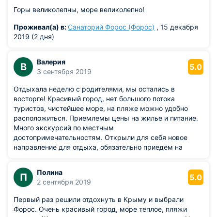
Горы великолепны, море великолепно!
Стол для пинг-понга
Проживал(а) в:
Санаторий Форос (Форос)
, 15 декабря
Адрес: Форос, Сквер на ул. Терлецкого
2019 (2 дня)
Любой желающий поиграть в настольный теннис на
Валерия
свежем воздухе может получить такую возможность,
В
5.0
3 сентября 2019
прогулявшись в сквер, расположенный на улице
Терлецкого. В этом сквере для отдыхающих оборудованы
Отдыхала неделю с родителями, мы остались в
лавочки.
восторге! Красивый город, нет большого потока
туристов, чистейшее море, на пляже можно удобно
Клуб «Дайвинг-Форос»
расположиться. Приемлемы цены на жилье и питание.
Много экскурсий по местным
Адрес: Форос, Розовый пляж
достопримечательностям. Открыли для себя новое
направление для отдыха, обязательно приедем на
Здесь можно обучиться подводному погружению с
следующий год!
аквалангом у опытных инструкторов и вволю понырять.
Всем необходимым снаряжением для этого вас обеспечат
Полина
П
5.0
в клубе.
2 сентября 2019
Морские прогулки на мыс Айя
Первый раз решили отдохнуть в Крыму и выбрали
Форос. Очень красивый город, море теплое, пляжи