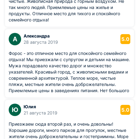
Адрес: Форос, Тихая Бухта
чистые. Живописная природа с горным воздухом. Не
так много людей. Приемлемые цены на жилье и
Мыс Айя — место, где сходятся Западный и Южный берега
продукты. Отличное место для тихого и спокойного
Крыма. Скалы этого мыса поражают своим величием. По
семейного отдыха!
пути к мысу у путешественников есть возможность
полюбоваться живописным Южным берегом с Крымскими
Александра
горами и курортами. Продолжительность экскурсии
А
5.0
28 августа 2019
составит около 5-6 часов.
Форос - это отличное место для спокойного семейного
Ресторан «Мона Лиза»
отдыха! Мы приезжали с супругом и детьми на машине.
Мужа порадовало качество дорог и множество
Адрес: Форос, ул. Космонавтов, д. 14
указателей. Красивый город, с живописными видами и
современной архитектурой. Теплое море, чистые
Считается одним из лучших ресторанов в городе. Шеф-
пляжи, местные жители очень доброжелательны.
повар ресторана готовит эксклюзивные блюда
Приемлемые цены в заведениях питания. Нет большого
европейской кухни. В баре ресторана широкий
потока туристов. Очень рекомендую!
ассортимент напитков, в том числе и вин. Интерьер
выполнен в авторском дизайне. При ресторане работает
Юлия
Ю
5.0
круглосуточная автостоянка.
21 августа 2019
Приезжаем сюда второй раз, и очень довольны!
Ресторан «Жемчужина»
Хорошие дороги, много парков для прогулок, местные
жители очень доброжелательны и гостеприимны. Море
Адрес: Форос, Набережная