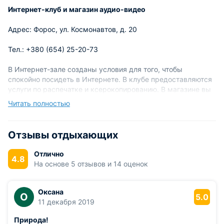
Интернет-клуб и магазин аудио-видео
Адрес: Форос, ул. Космонавтов, д. 20
Тел.: +380 (654) 25-20-73
В Интернет-зале созданы условия для того, чтобы
спокойно посидеть в Интернете. В клубе предоставляются
услуги по распечатке и ксерокопированию. В магазине вы
сможете приобрести диски с любимой музыкой или
Читать полностью
фильмами.
Пиццерия «FOROS-PIZZA»
Отзывы отдыхающих
Адрес: Форос, ул. Космонавтов, д. 6Б
Отлично
4.8
На основе 5 отзывов и 14 оценок
Тел.: +380 (66) 27-25-800
Пиццерия располагается неподалеку от Центрального
Оксана
О
5.0
сквера. Предлагает разнообразное меню, в том числе и
11 декабря 2019
напитков. На ее территории доступен Wi-Fi. Время работы
пиццерии: 10:00-22:00.
Природа!