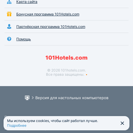
участвуют лучшие крымские коньяки и вина
Карта сайта
винодельческого комбината «Массандра».
Бонусная программа 101Hotels.com
Ресторан «Украинский Шинок»
Партнёрская программа 101Hotels.com
Адрес: Форос, Южнобережное ш.
Помощь
Тел.: +380 (67) 653-69-63
Ресторан угощает своих гостей национальными блюдами
украинской кухни, приготовленными по домашним
рецептам. Располагается заведение на трассе Ялта-
© 2026 101hotels.com.
Севастополь.
Все права защищены.
Версия для настольных компьютеров
Пользовательское соглашение
Мы используем cookies, чтобы сайт работал лучше.
Юридическая информация
Подробнее
Политика обработки персональных данных