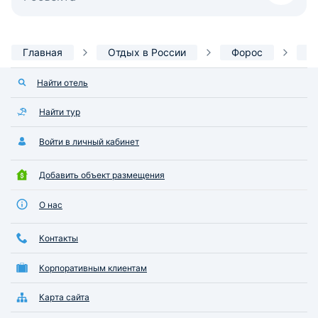
Главная
Отдых в России
Форос
И
Найти отель
Найти тур
Войти в личный кабинет
Добавить объект размещения
О нас
Контакты
Корпоративным клиентам
Карта сайта