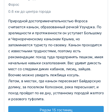
Форос
0.6 км до центра города
Природной достопримечательностью Фороса
считается каньон, образованный речкой Узунджа. По
зрелищности и протяженности он уступает Большому
и Чернореченскому каньонам Крыма, но
запоминается туристу по-своему. Каньон проходится
с известными трудностями, поэтому есть
рекомендации: поход туда предпринять пешком, имея
начальные навыки скалолазания. Вас удивит дикость
мест со следами диких кабанов, лисиц, зайцев.
Воочию можно увидеть лежбища косуль.
Летом, в местах, где каньон пересекает Байдарскую
долину, за поселком Колхозное, река пересыхает, и
поход пройдет по ее дну, устланному породой желтого
и розового туфолита.
Рядом 15 гостиниц