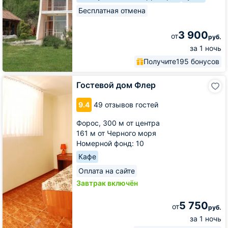
Бесплатная отмена
3 900
от
руб.
за 1 ночь
Получите
195 бонусов
Гостевой
Гостевой дом Флер
дом
Флер
9.4
49 отзывов гостей
Форос,
300 м от центра
161 м от Черного моря
Номерной фонд: 10
Кафе
Оплата на сайте
Завтрак включён
5 750
от
руб.
за 1 ночь