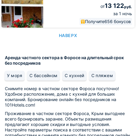
13 122
от
руб.
за 1 ночь
Получите
656 бонусов
НАВЕРХ
Аренда частного сектора в Форосе на длительный срок
без посредников
У моря
С бассейном
С кухней
С пляжем
Снимите номер в частном секторе Фороса посуточно!
Удобное расположение, дома с кухней для больших
компаний. Бронирование онлайн без посредников на
101Hotels.com!
Проживание в частном секторе Фороса, Крым выгоднее
всего бронировать заранее. Объекты размещения
предлагают хорошие скидки и выгодные условия.
Настройте параметры поиска в соответствии с вашими
потребностями и снимите комнату без посредников онлайн.