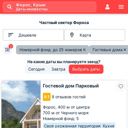
Форос, Крым
Даты неизвестны
Частный сектор Фороса
Дешевле
Карта
3
Номерной фонд: до 25 номеров
Гостевые дома
Сегодня
Завтра
Выбрать даты
Гостевой
Гостевой дом Парковый
дом
Парковый
9.1
9 отзывов гостей
Форос,
400 м от центра
700 м от Черного моря
Номерной фонд: 5
Своя ухоженная территория
Кухня