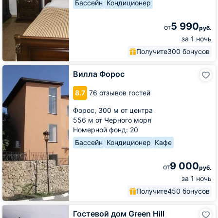
Бассейн
Кондиционер
5 990
от
руб.
за 1 ночь
Получите
300 бонусов
Вилла
Вилла Форос
Форос
8.7
76 отзывов гостей
Форос,
300 м от центра
556 м от Черного моря
Номерной фонд: 20
Бассейн
Кондиционер
Кафе
9 000
от
руб.
за 1 ночь
Получите
450 бонусов
Гостевой
Гостевой дом Green Hill
дом