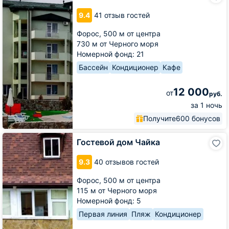
Green
9.4
41 отзыв гостей
Hill
Форос,
500 м от центра
730 м от Черного моря
Номерной фонд: 21
Бассейн
Кондиционер
Кафе
12 000
от
руб.
за 1 ночь
Получите
600 бонусов
Гостевой
Гостевой дом Чайка
дом
Чайка
9.3
40 отзывов гостей
Форос,
500 м от центра
115 м от Черного моря
Номерной фонд: 5
Первая линия
Пляж
Кондиционер