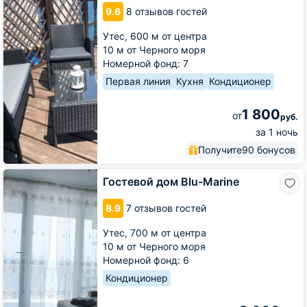
Святая
9.6
8 отзывов гостей
Мария
Утес,
600 м от центра
10 м от Черного моря
Номерной фонд: 7
Первая линия
Кухня
Кондиционер
1 800
от
руб.
за 1 ночь
Получите
90 бонусов
Гостевой
Гостевой дом Blu-Marine
дом
Blu-
8.9
7 отзывов гостей
Marine
Утес,
700 м от центра
10 м от Черного моря
Номерной фонд: 6
Кондиционер