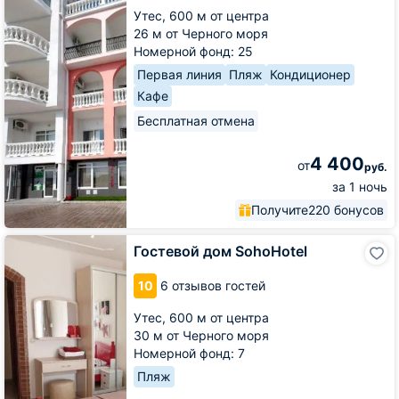
Утес,
600 м от центра
26 м от Черного моря
Номерной фонд: 25
Первая линия
Пляж
Кондиционер
Кафе
Бесплатная отмена
4 400
от
руб.
за 1 ночь
Получите
220 бонусов
Гостевой
Гостевой дом SohoHotel
дом
SohoHotel
10
6 отзывов гостей
Утес,
600 м от центра
30 м от Черного моря
Номерной фонд: 7
Пляж