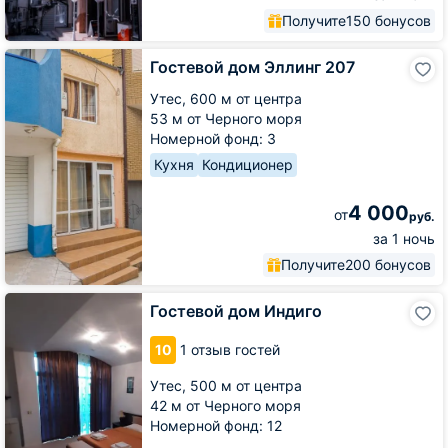
Получите
150 бонусов
Гостевой
Гостевой дом Эллинг 207
дом
Эллинг
Утес,
600 м от центра
207
53 м от Черного моря
Номерной фонд: 3
Кухня
Кондиционер
4 000
от
руб.
за 1 ночь
Получите
200 бонусов
Гостевой
Гостевой дом Индиго
дом
Индиго
10
1 отзыв гостей
Утес,
500 м от центра
42 м от Черного моря
Номерной фонд: 12