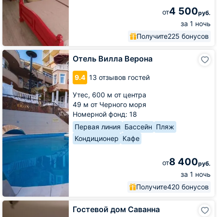
4 500
от
руб.
за 1 ночь
Получите
225 бонусов
Отель
Отель Вилла Верона
Вилла
Верона
9.4
13 отзывов гостей
Утес,
600 м от центра
49 м от Черного моря
Номерной фонд: 18
Первая линия
Бассейн
Пляж
Кондиционер
Кафе
8 400
от
руб.
за 1 ночь
Получите
420 бонусов
Гостевой
Гостевой дом Саванна
дом