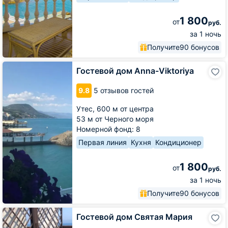
1 800
от
руб.
за 1 ночь
Получите
90 бонусов
Гостевой
Гостевой дом Anna-Viktoriya
дом
Anna-
9.8
5 отзывов гостей
Viktoriya
Утес,
600 м от центра
53 м от Черного моря
Номерной фонд: 8
Первая линия
Кухня
Кондиционер
1 800
от
руб.
за 1 ночь
Получите
90 бонусов
Гостевой
Гостевой дом Святая Мария
дом