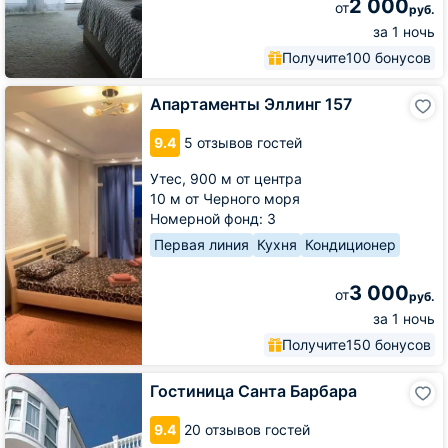
2 000
от
руб.
за 1 ночь
Получите
100 бонусов
Апартаменты
Апартаменты Эллинг 157
Эллинг
157
9.4
5 отзывов гостей
Утес,
900 м от центра
10 м от Черного моря
Номерной фонд: 3
Первая линия
Кухня
Кондиционер
3 000
от
руб.
за 1 ночь
Получите
150 бонусов
Гостиница
Гостиница Санта Барбара
Санта
Барбара
9.4
20 отзывов гостей