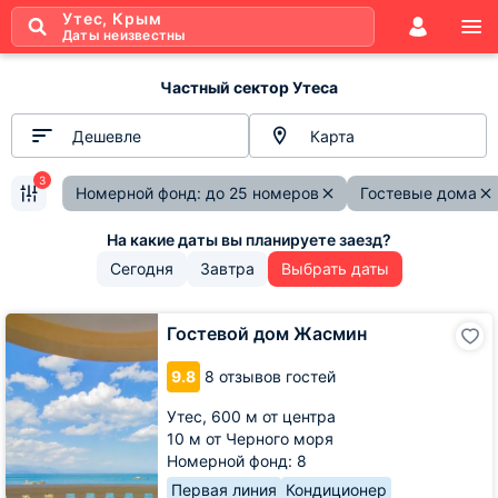
Утес, Крым
Даты неизвестны
Частный сектор Утеса
Дешевле
Карта
3
Номерной фонд: до 25 номеров
Гостевые дома
Сегодня
Завтра
Выбрать даты
Гостевой
Гостевой дом Жасмин
дом
Жасмин
9.8
8 отзывов гостей
Утес,
600 м от центра
10 м от Черного моря
Номерной фонд: 8
Первая линия
Кондиционер