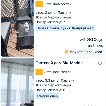
Святая
9.6
8 отзывов гостей
Мария
Утес,
3 км от Партенит
10 м от Черного моря
Номерной фонд: 7
Первая линия
Кухня
Кондиционер
1 800
от
руб.
за 1 ночь
Получите
90 бонусов
Гостевой
Гостевой дом Blu-Marine
дом
Blu-
8.9
7 отзывов гостей
Marine
Утес,
3.3 км от Партенит
10 м от Черного моря
Номерной фонд: 6
Кондиционер