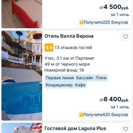
4 500
от
руб.
за 1 ночь
Получите
225 бонусов
Отель
Отель Вилла Верона
Вилла
Верона
9.4
13 отзывов гостей
Утес,
3.1 км от Партенит
49 м от Черного моря
Номерной фонд: 18
Первая линия
Бассейн
Пляж
Кондиционер
Кафе
8 400
от
руб.
за 1 ночь
Получите
420 бонусов
Гостевой
Гостевой дом Laguna Plus
дом