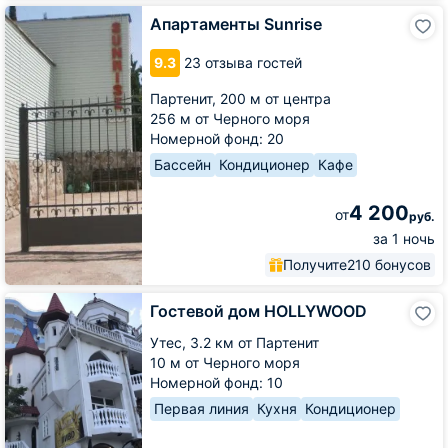
Апартаменты
Апартаменты Sunrise
Sunrise
9.3
23 отзыва гостей
Партенит,
200 м от центра
256 м от Черного моря
Номерной фонд: 20
Бассейн
Кондиционер
Кафе
4 200
от
руб.
за 1 ночь
Получите
210 бонусов
Гостевой
Гостевой дом HOLLYWOOD
дом
HOLLYWOOD
Утес,
3.2 км от Партенит
10 м от Черного моря
Номерной фонд: 10
Первая линия
Кухня
Кондиционер