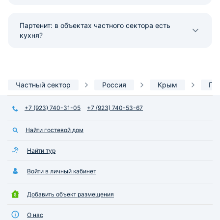
Партенит: в объектах частного сектора есть
кухня?
Частный сектор
Россия
Крым
Па
+7 (923) 740-31-05
+7 (923) 740-53-67
Найти гостевой дом
Найти тур
Войти в личный кабинет
Добавить объект размещения
О нас