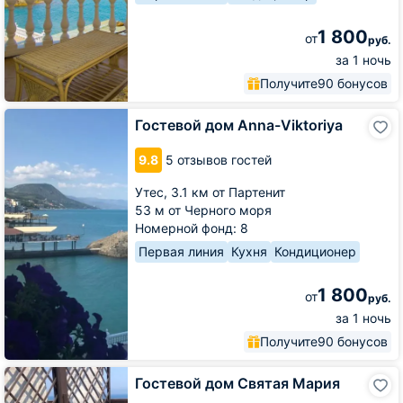
1 800
от
руб.
за 1 ночь
Получите
90 бонусов
Гостевой
Гостевой дом Anna-Viktoriya
дом
Anna-
9.8
5 отзывов гостей
Viktoriya
Утес,
3.1 км от Партенит
53 м от Черного моря
Номерной фонд: 8
Первая линия
Кухня
Кондиционер
1 800
от
руб.
за 1 ночь
Получите
90 бонусов
Гостевой
Гостевой дом Святая Мария
дом