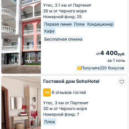
Утес,
3.1 км от Партенит
26 м от Черного моря
Номерной фонд: 25
Первая линия
Пляж
Кондиционер
Кафе
Бесплатная отмена
4 400
от
руб.
за 1 ночь
Получите
220 бонусов
Гостевой
Гостевой дом SohoHotel
дом
SohoHotel
10
6 отзывов гостей
Утес,
3 км от Партенит
30 м от Черного моря
Номерной фонд: 7
Пляж