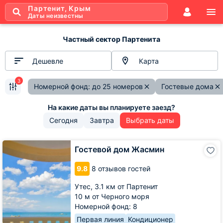
Партенит, Крым
Даты неизвестны
Частный сектор Партенита
Дешевле
Карта
3
Номерной фонд: до 25 номеров
Гостевые дома
Сегодня
Завтра
Выбрать даты
Гостевой
Гостевой дом Жасмин
дом
Жасмин
9.8
8 отзывов гостей
Утес,
3.1 км от Партенит
10 м от Черного моря
Номерной фонд: 8
Первая линия
Кондиционер