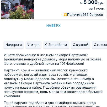
5 300
от
руб.
за 1 ночь
Получите
265 бонусов
НАВЕРХ
Недорого
У моря
С бассейном
С кухней
С пляж
Ищете проживание в частном секторе Партенита?
Бронируйте недорогие домики у моря напрямую от хозяев.
Фото, отзывы и удобный поиск на 101Hotels.com!
Партенит, Крым — живописный уголок крымского
побережья, который ждет всех гостей, желающих
отдохнуть у моря недорого. Вы можете снять номер в
частном секторе Партенита онлайн и без посредников
прямо на нашем сайте. Подобные объекты размещения
пользуются спросом, ведь места там хватит даже большой
компании.
Такой вариант подойдет и для семейного отдыха, когда
нужно вписаться в бюджет. В частном секторе Партенита,