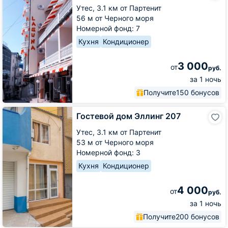
Laguna
Утес,
3.1 км от Партенит
Plus
56 м от Черного моря
Номерной фонд: 7
Кухня
Кондиционер
3 000
от
руб.
за 1 ночь
Получите
150 бонусов
Гостевой
Гостевой дом Эллинг 207
дом
Эллинг
Утес,
3.1 км от Партенит
207
53 м от Черного моря
Номерной фонд: 3
Кухня
Кондиционер
4 000
от
руб.
за 1 ночь
Получите
200 бонусов