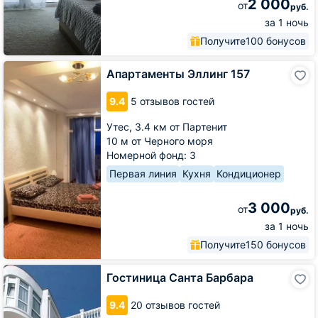
2 000
от
руб.
за 1 ночь
Получите
100 бонусов
Апартаменты
Апартаменты Эллинг 157
Эллинг
157
9.4
5 отзывов гостей
Утес,
3.4 км от Партенит
10 м от Черного моря
Номерной фонд: 3
Первая линия
Кухня
Кондиционер
3 000
от
руб.
за 1 ночь
Получите
150 бонусов
Гостиница
Гостиница Санта Барбара
Санта
Барбара
9.4
20 отзывов гостей