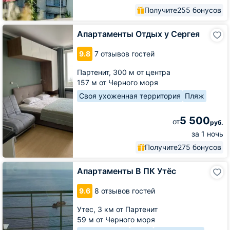
Получите
255 бонусов
Апартаменты
Апартаменты Отдых у Сергея
Отдых
у
9.8
7 отзывов гостей
Сергея
Партенит,
300 м от центра
157 м от Черного моря
Своя ухоженная территория
Пляж
5 500
от
руб.
за 1 ночь
Получите
275 бонусов
Апартаменты
Апартаменты В ПК Утёс
В
ПК
9.6
8 отзывов гостей
Утёс
Утес,
3 км от Партенит
59 м от Черного моря