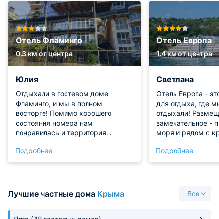
Отель Фламинго
Отель Европа
0.3 км от центра
1.4 км от центра
Юлия
Светлана
Отдыхали в гостевом доме
Отель Европа - эт
Фламинго, и мы в полном
для отдыха, где 
восторге! Помимо хорошего
отдыхали! Размещ
состояния номера нам
замечательное - п
понравилась и территория
моря и рядом с к
гостевого дома. Огромная
Айвазовского. Это
Подробнее
Подробнее
терраса со смотровой площадкой
семейная пара м
просто восторг! На террасе
насладиться шик
беседка есть закрытая и фонтан,
в чистом и красив
и столики под открытым небом.
прекрасным серви
Но больше всего покорили
или вино на балко
Лучшие частные дома
Крыма
Все
безумно красивые виды. Также
море, играть в би
гостевой дом предлагает услуги
завтракать, обедат
Ялта
(48 гостевых домов)