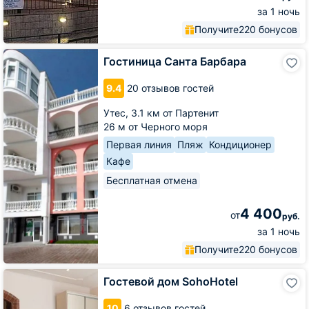
за 1 ночь
Получите
220 бонусов
Гостиница
Гостиница Санта Барбара
Санта
Барбара
9.4
20 отзывов гостей
Утес,
3.1 км от Партенит
26 м от Черного моря
Первая линия
Пляж
Кондиционер
Кафе
Бесплатная отмена
4 400
от
руб.
за 1 ночь
Получите
220 бонусов
Гостевой
Гостевой дом SohoHotel
дом
SohoHotel
10
6 отзывов гостей