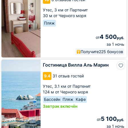
Утес,
3 км от Партенит
30 м от Черного моря
Пляж
4 500
от
руб.
за 1 ночь
Получите
225 бонусов
Гостиница
Гостиница Вилла Аль Марин
Вилла
Аль
9.4
31 отзыв гостей
Марин
Утес,
3.1 км от Партенит
124 м от Черного моря
Бассейн
Пляж
Кафе
Завтрак включён
5 100
от
руб.
за 1 ночь