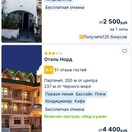
Бесплатная отмена
2 500
от
руб.
за 1 ночь
Получите
125 бонусов
Отель
Норд
Отель Норд
9.3
51 отзыв гостей
Партенит,
200 м от центра
237 м от Черного моря
Первая линия
Бассейн
Пляж
Кондиционер
Кафе
Бесплатная отмена
Включён завтрак, обед и ужин
4 400
от
руб.