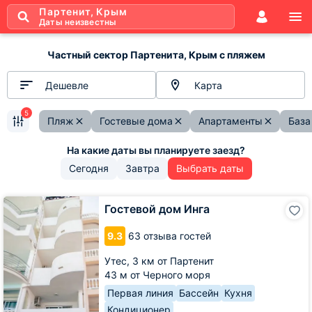
Партенит, Крым
Даты неизвестны
Частный сектор Партенита, Крым с пляжем
Дешевле
Карта
5
Пляж
Гостевые дома
Апартаменты
База
Сегодня
Завтра
Выбрать даты
Гостевой
Гостевой дом Инга
дом
Инга
9.3
63 отзыва гостей
Утес,
3 км от Партенит
43 м от Черного моря
Первая линия
Бассейн
Кухня
Кондиционер