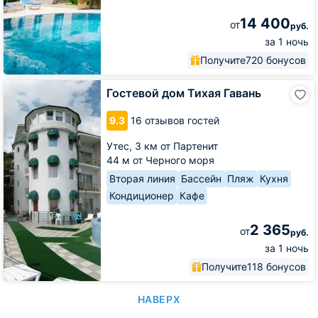
14 400
от
руб.
за 1 ночь
Получите
720 бонусов
Гостевой
Гостевой дом Тихая Гавань
дом
Тихая
9.3
16 отзывов гостей
Гавань
Утес,
3 км от Партенит
44 м от Черного моря
Вторая линия
Бассейн
Пляж
Кухня
Кондиционер
Кафе
2 365
от
руб.
за 1 ночь
Получите
118 бонусов
НАВЕРХ