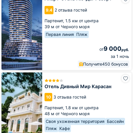
отель
Аю-
9.4
2 отзыва гостей
Даг
Резорт
Партенит,
1.5 км от центра
39 м от Черного моря
Первая линия
Пляж
9 000
от
руб.
за 1 ночь
Получите
450 бонусов
Отель
Дивный
Мир
Отель Дивный Мир Карасан
Карасан
10
3 отзыва гостей
Партенит,
1.8 км от центра
48 м от Черного моря
Своя ухоженная территория
Бассейн
Пляж
Кафе