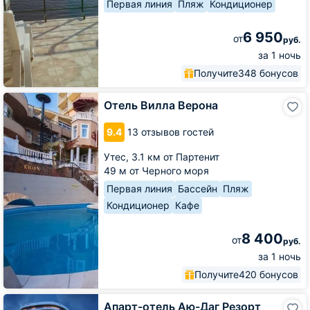
Первая линия
Пляж
Кондиционер
6 950
от
руб.
за 1 ночь
Получите
348 бонусов
Отель
Отель Вилла Верона
Вилла
Верона
9.4
13 отзывов гостей
Утес,
3.1 км от Партенит
49 м от Черного моря
Первая линия
Бассейн
Пляж
Кондиционер
Кафе
8 400
от
руб.
за 1 ночь
Получите
420 бонусов
Апарт-
Апарт-отель Аю-Даг Резорт