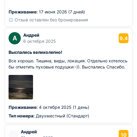
Из недостатков: в какойто момент я захотел почитать
книгу вечером, но света от основной люстры было
Проживание:
17 июня 2026 (7 дней)
маловато, а отдельной лампы у кровати не оказалось.
Отзыв оставлен без бронирования
Андрей
А
9.4
6 октября 2025
Выспались великолепно!
Все хорошо. Тишина, виды, локация. Отдельно хотелось
бы отметить пуховые подушки:-)). Выспались Спасибо.
Проживание:
4 октября 2025 (1 день)
Тип номера:
Двухместный (Стандарт)
Андрей
10