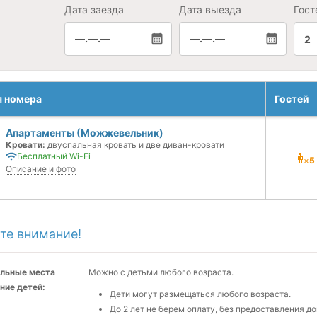
Дата заезда
Дата выезда
Гост
—.—.—
—.—.—
2
я номера
Гостей
Апартаменты (Можжевельник)
Кровати:
двуспальная кровать и две диван-кровати
Бесплатный Wi-Fi
×
5
Описание и фото
те внимание!
льные места
Можно с детьми любого возраста.
ние детей:
Дети могут размещаться любого возраста.
До 2 лет не берем оплату, без предоставления до