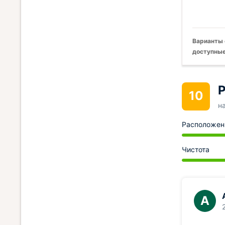
Варианты 
доступные
Р
10
н
Расположен
Чистота
А