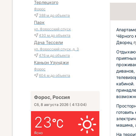
Терлецкого
Форос
388 м
до объекта
Парк
ул. Форосский спуск
Апартаме
430 м
до объекта
Чёрного 
Дворец г
Дача Тессели
ул. Форосский спуск, д. 3
Отдыхающ
476 м
до объекта
приятных
Каньон Узунджи
проживан
Форос
диванов,
604 м
до объекта
телевизо
кабиной.
принадле
возможно
Форос, Россия
Сб, 8 августа 2026
(
4:13:06
)
Просторн
готовить 
23
электрич
машина, 
Ясно
На терри