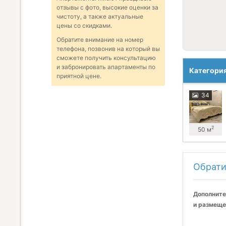
отзывы с фото, высокие оценки за
чистоту, а также актуальные
цены со скидками.
Обратите внимание на номер
телефона, позвонив на который вы
сможете получить консультацию
и забронировать апартаменты по
Категори
приятной цене.
34
2
50 м
Обрати
Дополните
и размеще