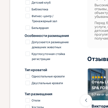
Детский клуб
Высокий
отзывы,
Библиотека
объекту
Фитнес-центр /
убыван
Тренажерный зал
Перед б
услуги,
Бильярдная
детская
прогуля
Особенности размещения
получае
Допускается размещение
домашних животных
Круглосуточная стойка
Отзывы
регистрации
Тип кроватей
Односпальные кровати
Отель 
Двуспальные кровати
Гостиница Гранд флер
SPA FO
Тип размещения
0.3 км от центра
0.7 км от 
Отели
Денис
Виктор
Хостелы