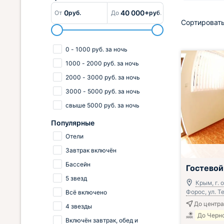
0
40 000+
От
руб.
До
руб.
Сортировать
0
-
1000
руб.
за ночь
1000
-
2000
руб.
за ночь
2000
-
3000
руб.
за ночь
3000
-
5000
руб.
за ночь
свыше
5000
руб.
за ночь
Популярные
Отели
Завтрак включён
Завтрак вклю
Бассейн
Гостевой
5 звезд
Крым, г. о
Форос, ул. Т
Всё включено
До центра
4 звезды
До Черно
Включён завтрак, обед и