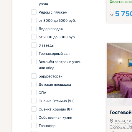
Оплата на с
ужин
5 75
Рядом с пляжем
от
от
3000
до
5000
руб.
Лидер продаж
от
2000
до
3000
руб.
3 звезды
Тренажерный зал
Включён завтрак и ужин
или обед
Бар/ресторан
Детская площадка
СПА
Оценка Отлично (9+)
Оценка Хорошо (8+)
Гостево
Собственная кухня
Крым, г.о. 
Трансфер
Форос, ул. Т