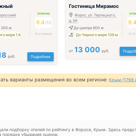
чён
жный
Гостиница Мирамос
ОТЛИЧНО
ОТЛ
оросский
Форос, ул. Терлецкого,
д. 5А
9.4
9.
/
10
 200 м
До центра 600 м
6 отзывов
3 от
го моря 1.4
До Черного моря 109 м
13 000
от
руб.
Подроб
18
руб.
Подробнее
ать варианты размещения во всем регионе:
Крым (1766 
али подборку отелей по рейтингу в Форосе, Крым. Здесь пред
 порядке убывания оценок.