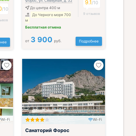
Форос, ул. Северная, д. 32
ОЛЕПНО
9.1
/
10
0
До центра 400 м
/
10
9 отзывов
До Черного моря 700
зывов
м
Бесплатная отмена
3 900
от
руб.
Подробнее
нее
Wi-Fi
Wi-Fi
Включён завтрак, обед и ужин
Санаторий Форос