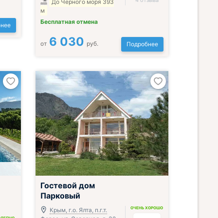
4 отзыва
До Черного моря 393
м
Бесплатная отмена
нее
6 030
от
руб.
Подробнее
Гостевой дом
Парковый
ОЧЕНЬ ХОРОШО
Крым, г.о. Ялта, п.г.т.