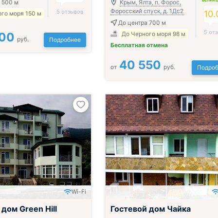
ВЕЛИК
 500 м
Крым, Ялта, п. Форос,
Форосский спуск, д. 1Дс2
5 отзывов
10.
го моря 150 м
До центра 700 м
5 от
000
До Черного моря 98 м
руб.
Подробнее
Бесплатная отмена
40 550
от
руб.
Подроб
Wi-Fi
дом Green Hill
Гостевой дом Чайка