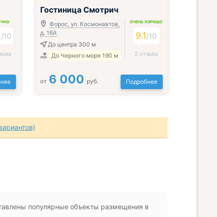
Гостиница Смотрич
ИЧНО
ОЧЕНЬ ХОРОШО
Форос, ул. Космонавтов,
д. 16А
4
9.1
/
10
/
10
До центра 300 м
зыва
2 отзыва
До Черного моря 190 м
6 000
от
руб.
нее
Подробнее
вариантов)
ставлены популярные объекты размещения в