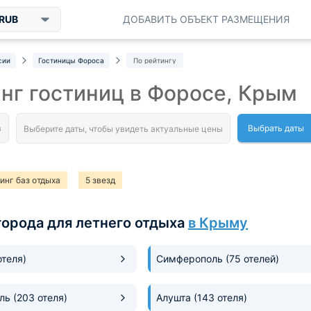
RUB
ДОБАВИТЬ ОБЪЕКТ РАЗМЕЩЕНИЯ
сии
Гостиницы Фороса
По рейтингу
нг гостиниц в Форосе, Крым
Выбрать даты
инг баз отдыха
5 звезд
города для летнего отдыха
в Крыму
отеля)
Симферополь
(75 отелей)
оль
(203 отеля)
Алушта
(143 отеля)