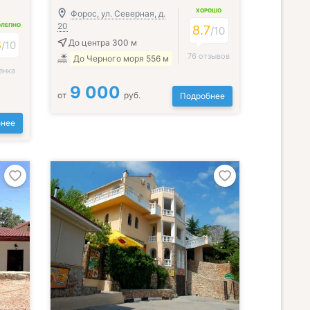
ХОРОШО
Форос, ул. Северная, д.
20
ОЛЕПНО
8.7
/
10
8
До центра 300 м
/
10
76 отзывов
До Черного моря 556 м
енка
9 000
от
руб.
Подробнее
нее