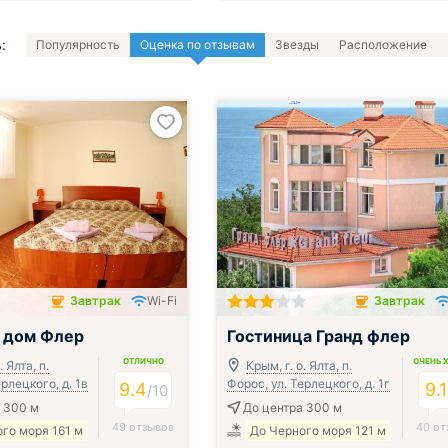
:
Популярность
Оценка по отзывам
Звезды
Расположение
Завтрак
Wi-Fi
Завтрак
чён
Завтрак включён
 дом Флер
Гостиница Гранд флер
ОТЛИЧНО
ОЧЕНЬ 
. Ялта, п.
Крым, г. о. Ялта, п.
ерлецкого, д. 1в
Форос, ул. Терлецкого, д. 1г
9.4
9.1
/
10
 300 м
До центра 300 м
49 отзывов
40 от
го моря 161 м
До Черного моря 121 м