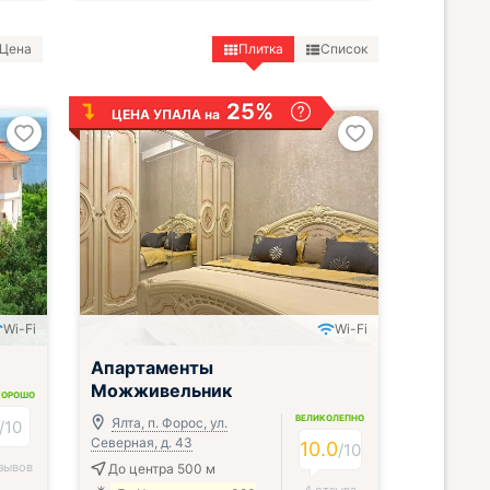
Цена
Плитка
Список
25%
ЦЕНА УПАЛА на
Wi-Fi
Wi-Fi
;
Апартаменты
Можживельник
ХОРОШО
ВЕЛИКОЛЕПНО
Ялта, п. Форос, ул.
/
10
Северная, д. 43
10.0
/
10
зывов
До центра 500 м