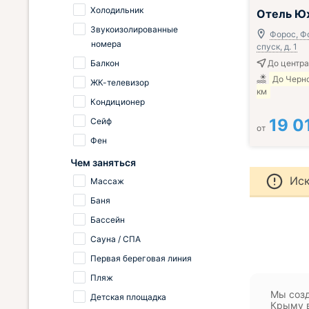
Завтрак вклю
Холодильник
Отель Ю
Звукоизолированные
Форос, Ф
номера
спуск, д. 1
Балкон
До центра
До Черно
ЖК-телевизор
км
Кондиционер
19 0
Сейф
от
Фен
Чем заняться
Иск
Массаж
Баня
Бассейн
Сауна / СПА
Первая береговая линия
Пляж
Мы созд
Детская площадка
Крыму в