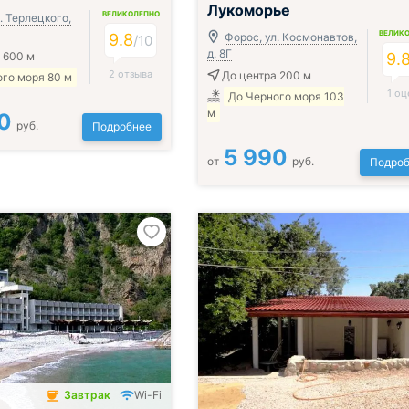
Лукоморье
ВЕЛИКОЛЕПНО
. Терлецкого,
ВЕЛИК
9.8
Форос, ул. Космонавтов,
/
10
д. 8Г
 600 м
9.
2 отзыва
До центра 200 м
го моря 80 м
1 оц
До Черного моря 103
м
0
руб.
Подробнее
5 990
от
руб.
Подроб
Завтрак
Wi-Fi