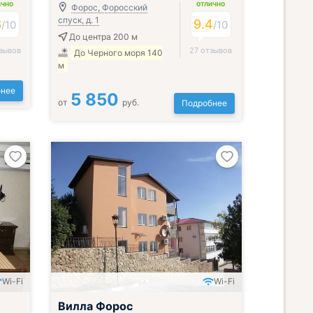
ИЧНО
ОТЛИЧНО
Форос, Форосский
спуск, д. 1
3
9.4
/
10
/
10
До центра 200 м
зывов
27 отзывов
До Черного моря 140
м
нее
5 850
от
руб.
Подробнее
Wi-Fi
Wi-Fi
Вилла Форос