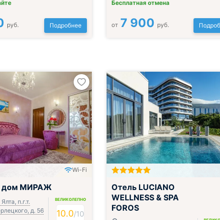
айте
Бесплатная отмена
0
7 900
руб.
от
руб.
Подробнее
Подроб
Wi-Fi
Включён завтрак, обед и ужин
й дом МИРАЖ
Отель LUCIANO
WELLNESS & SPA
ВЕЛИКОЛЕПНО
Ялта, п.г.т.
FOROS
ерлецкого, д. 56
10.0
/
10