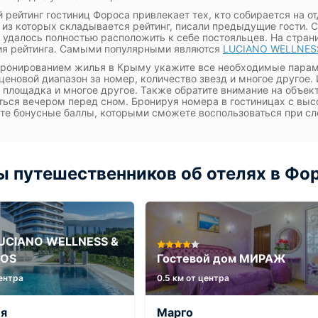
 рейтинг гостиниц Фороса привлекает тех, кто собирается на о
 из которых складывается рейтинг, писали предыдущие гости. С
 удалось полностью расположить к себе постояльцев. На стра
ия рейтинга. Самыми популярными являются
LUCIANO WELLNES
ронированием жилья в Крыму укажите все необходимые парам
 ценовой диапазон за номер, количество звезд и многое другое.
 площадка и многое другое. Также обратите внимание на объек
ться вечером перед сном. Бронируя номера в гостиницах с выс
те бонусные баллы, которыми сможете воспользоваться при с
 путешественников об отелях в Фо
LUCIANO WELLNESS &
ROS
Гостевой дом МИРАЖ
центра
0.5 км от центра
ия
Марго