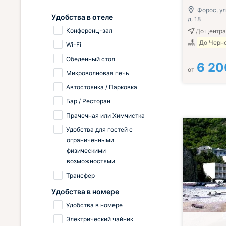
Форос, ул
Удобства в отеле
д. 18
Конференц-зал
До центра
До Черно
Wi-Fi
Обеденный стол
6 20
от
Микроволновая печь
Автостоянка / Парковка
Бар / Ресторан
Прачечная или Химчистка
Удобства для гостей с
ограниченными
физическими
возможностями
Трансфер
Удобства в номере
Удобства в номере
Электрический чайник