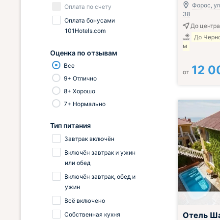
Форос, ул
Оплата по счету
38
Оплата бонусами
До центра
101Hotels.com
До Черн
м
Оценка по отзывам
Все
12 0
от
9+ Отлично
8+ Хорошо
7+ Нормально
Тип питания
Завтрак включён
Включён завтрак и ужин
или обед
Включён завтрак, обед и
ужин
Всё включено
Отель Ш
Собственная кухня