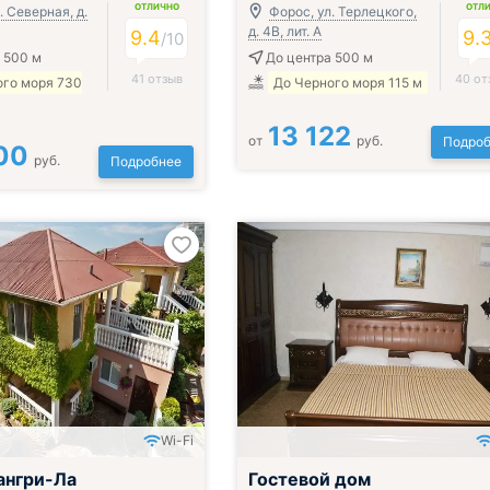
ОТЛИЧНО
ОТЛ
. Северная, д.
Форос, ул. Терлецкого,
д. 4В, лит. А
9.4
9.
/
10
 500 м
До центра 500 м
41 отзыв
40 от
ого моря 730
До Черного моря 115 м
13 122
от
руб.
Подроб
00
руб.
Подробнее
Wi-Fi
ангри-Ла
Гостевой дом