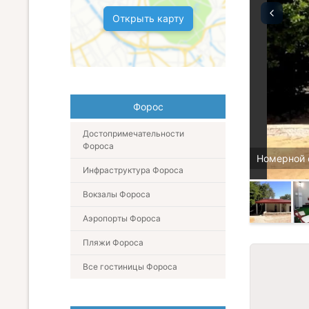
Открыть карту
Форос
Достопримечательности
Фороса
Номерной 
Инфраструктура Фороса
Вокзалы Фороса
Аэропорты Фороса
Пляжи Фороса
Все гостиницы Фороса