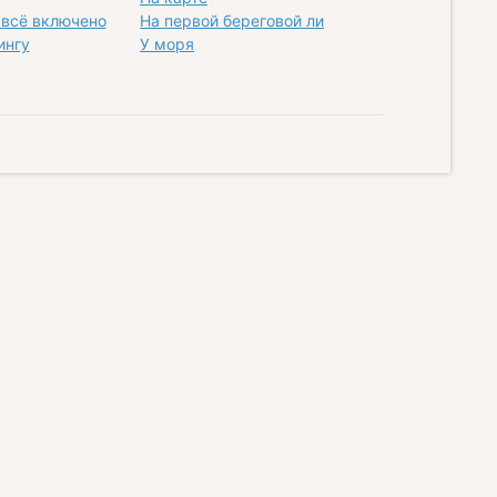
всё включено
На первой береговой линии
ингу
У моря