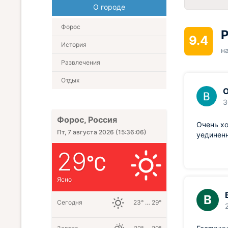
О городе
Форос
Р
9.4
История
н
Развлечения
Отдых
О
3
Форос, Россия
Очень хо
Пт, 7 августа 2026
(
15:36:06
)
уединенн
29
Ясно
В
Сегодня
23° … 29°