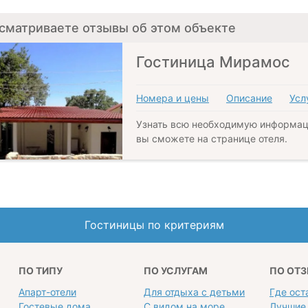
сматриваете отзывы об этом объекте
Гостиница Мирамос
Номера и цены
Описание
Усл
Узнать всю необходимую информац
вы сможете на странице отеля.
Гостиницы по критериям
ПО ТИПУ
ПО УСЛУГАМ
ПО ОТ
Апарт-отели
Для отдыха с детьми
Где ост
Гостевые дома
С видом на море
Лучшие