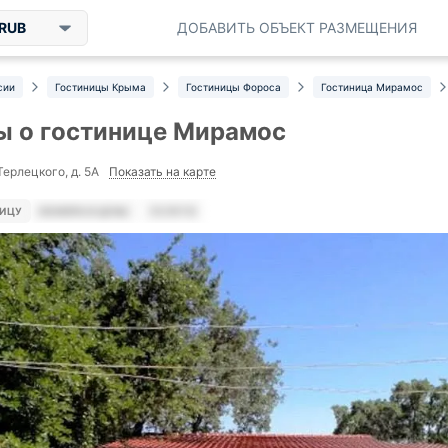
RUB
ДОБАВИТЬ ОБЪЕКТ РАЗМЕЩЕНИЯ
сии
Гостиницы Крыма
Гостиницы Фороса
Гостиница Мирамос
 о гостинице Мирамос
Показать на карте
Терлецкого, д. 5А
НИЦУ
НОМЕРА И ЦЕНЫ
УСЛУГИ