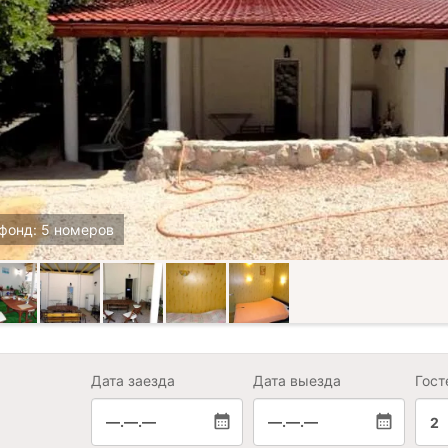
фонд: 5 номеров
Дата заезда
Дата выезда
Гост
—.—.—
—.—.—
2