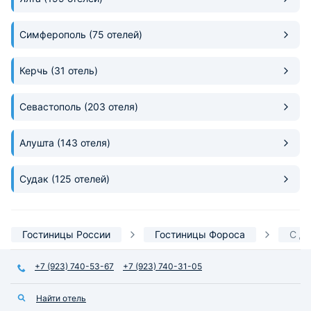
и был полностью г
размещению, соз
атмосферу уюта и
Симферополь
(75 отелей)
Комфорт здесь чу
всем, а качество
Керчь
(31 отель)
принадлежностей 
наши ожидания, о
глубокий и восст
Севастополь
(203 отеля)
сон.
Алушта
(143 отеля)
Судак
(125 отелей)
Гостиницы России
Гостиницы Фороса
С д
+7 (923) 740-53-67
+7 (923) 740-31-05
Найти отель