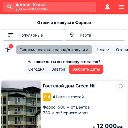
Форос, Крым
Даты неизвестны
Отели с джакузи в Форосе
Популярные
Карта
1
Гидромассажная ванна/джакузи
Цена
Отели
Сегодня
Завтра
Выбрать даты
Гостевой
Гостевой дом Green Hill
дом
Green
9.4
41 отзыв гостей
Hill
Форос,
500 м от центра
730 м от Черного моря
12 000
от
руб.