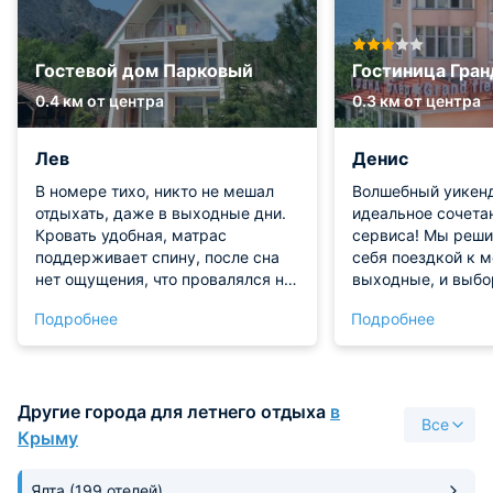
Гостевой дом Парковый
Гостиница Гра
0.4 км от центра
0.3 км от центра
Лев
Денис
В номере тихо, никто не мешал
Волшебный уикенд
отдыхать, даже в выходные дни.
идеальное сочета
Кровать удобная, матрас
сервиса! Мы реши
поддерживает спину, после сна
себя поездкой к 
нет ощущения, что провалялся на
выходные, и выбо
чемто слишком мягком. Санузел
сделан по принци
Подробнее
Подробнее
чистый, сантехника исправна,
максимального уд
никаких протечек или неприятных
расположения, чт
сюрпризов.
оправдало наши о
Процесс заселени
Другие города для летнего отдыха
в
настолько просты
Все
оперативным, что
Крыму
приятно удивлены
встретил нас идеа
Ялта
(199 отелей)