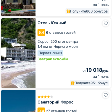
за 1 ночь
Получите
600 бонусов
Отель
Отель Южный
Южный
9.4
6 отзывов гостей
Форос,
200 м от центра
1.4 км от Черного моря
Первая линия
Завтрак включён
19 018
от
руб.
за 1 ночь
Получите
951 бонус
Санаторий
Форос
Санаторий Форос
9.4
27 отзывов гостей