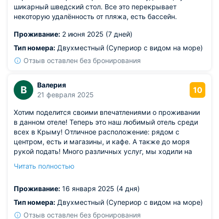
шикарный шведский стол. Все это перекрывает
некоторую удалённость от пляжа, есть бассейн.
Проживание:
2 июня 2025 (7 дней)
Тип номера:
Двухместный (Супериор с видом на море)
Отзыв оставлен без бронирования
Валерия
В
10
21 февраля 2025
Хотим поделится своими впечатлениями о проживании
в данном отеле! Теперь это наш любимый отель среди
всех в Крыму! Отличное расположение: рядом с
центром, есть и магазины, и кафе. А также до моря
рукой подать! Много различных услуг, мы ходили на
массаж, в хаммам, а также часто захаживали в
Читать полностью
ресторан при отеле, блюда вкусные из местных
продуктов, все свежее. Номер на двоих хорошо
Проживание:
16 января 2025 (4 дня)
оборудован, есть все, что нужно. Полотенчики и
средства для душа. Техника в хорошем состоянии.
Тип номера:
Двухместный (Супериор с видом на море)
Будем рекомендовать всем своим друзьям и
Отзыв оставлен без бронирования