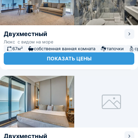
Двухместный
Люкс с видом на море
67м²
собственная ванная комната
тапочки
с
ПОКАЗАТЬ ЦЕНЫ
Двухместный