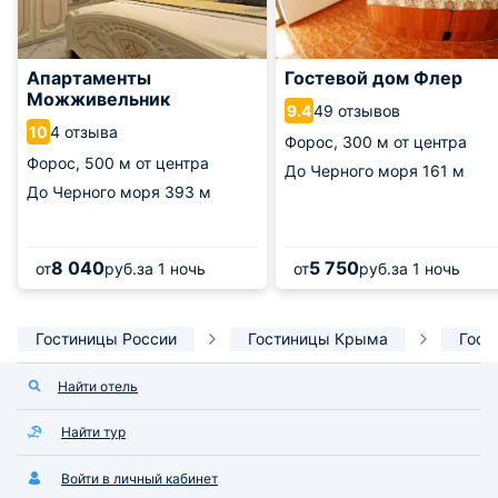
Апартаменты
Гостевой дом Флер
Можживельник
49 отзывов
9.4
4 отзыва
10
Форос,
300 м от центра
Форос,
500 м от центра
До Черного моря
161 м
До Черного моря
393 м
8 040
5 750
от
руб.
за 1 ночь
от
руб.
за 1 ночь
Гостиницы России
Гостиницы Крыма
Гост
Найти отель
Найти тур
Войти в личный кабинет