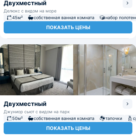
Двухместный
Делюкс с видом на море
45м²
собственная ванная комната
набор полотен
ПОКАЗАТЬ ЦЕНЫ
Двухместный
Джуниор сьют с видом на парк
50м²
собственная ванная комната
тапочки
с
ПОКАЗАТЬ ЦЕНЫ