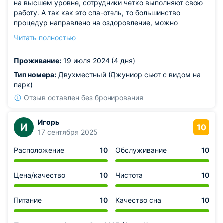
на высшем уровне, сотрудники четко выполняют свою
работу. А так как это спа-отель, то большинство
процедур направлено на оздоровление, можно
приехать с отпуска отдохнувши и полным сил. В номере
Читать полностью
есть кровать и диван, так что спальных мест хватило
всей семье. Есть ресторан при отеле, но можно
Проживание:
19 июля 2024 (4 дня)
покушать еще и в ближайших кафе, их много так как это
центр. 10 из 10, однозначно!
Тип номера:
Двухместный (Джуниор сьют с видом на
парк)
Отзыв оставлен без бронирования
Игорь
И
10
17 сентября 2025
Расположение
10
Обслуживание
10
Цена/качество
10
Чистота
10
Питание
10
Качество сна
10