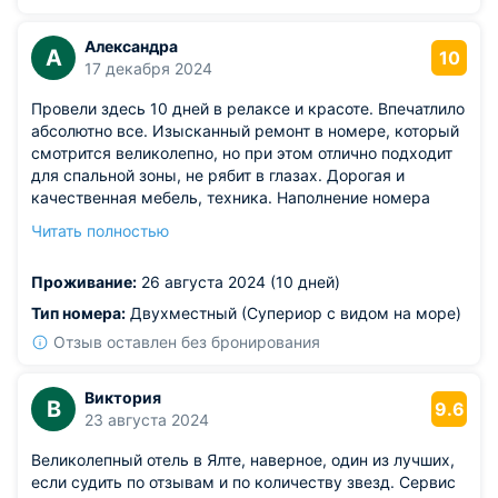
знакомым!
Александра
А
10
17 декабря 2024
Провели здесь 10 дней в релаксе и красоте. Впечатлило
абсолютно все. Изысканный ремонт в номере, который
смотрится великолепно, но при этом отлично подходит
для спальной зоны, не рябит в глазах. Дорогая и
качественная мебель, техника. Наполнение номера
полностью соответствует 5 звездам. Несколько
Читать полностью
бассейном, пейзажи потрясающие. Осталась в восторге
от шведского стола. Столько разнообразных закусок,
Проживание:
26 августа 2024 (10 дней)
горячих блюд, сладостей и очень вкусных фруктов. И
тут точно не будет скучно. Разные спа-услуги, на
Тип номера:
Двухместный (Супериор с видом на море)
которые ходила в свое удовольствие. Выходит все
Отзыв оставлен без бронирования
дорого, но это действительно заслуженно.
Виктория
В
9.6
23 августа 2024
Великолепный отель в Ялте, наверное, один из лучших,
если судить по отзывам и по количеству звезд. Сервис