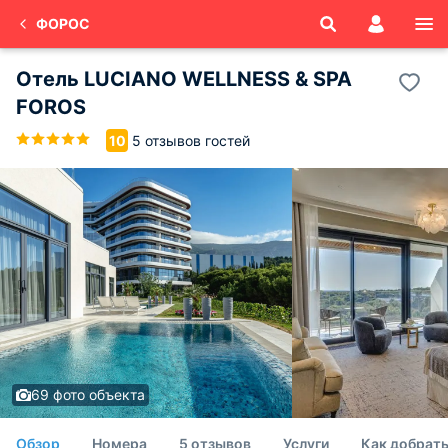
ФОРОС
Отель LUCIANO WELLNESS & SPA
FOROS
5 отзывов гостей
10
69 фото объекта
Обзор
Номера
5 отзывов
Услуги
Как добрать