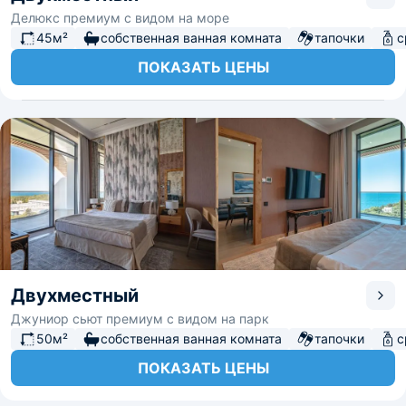
Делюкс премиум с видом на море
45м²
собственная ванная комната
тапочки
с
ПОКАЗАТЬ ЦЕНЫ
Двухместный
Джуниор сьют премиум с видом на парк
50м²
собственная ванная комната
тапочки
с
ПОКАЗАТЬ ЦЕНЫ