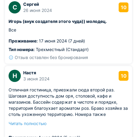
Сергей
С
10
26 июня 2024
Игорь (внук создателя этого чуда)) молодец.
Все
Проживание:
17 июня 2024 (7 дней)
Тип номера:
Трехместный (Стандарт)
Отзыв оставлен без бронирования
Настя
Н
10
3 июня 2024
Отличная гостиница, приезжали сюда второй раз.
Шаговая доступность дом оря, столовой, кафе и
магазинов. Бассейн содержат в чистоте и порядке,
территория благоухает ароматом роз. Браво хозяйке за
столь ухоженную территорию. Номера также
содержатся в чистоте. Ремонт конечно не евро, но
Читать полностью
достаточно уютно и комфортно. Даже есть маленький
холодильник, что очень удобно. От всей души желаем