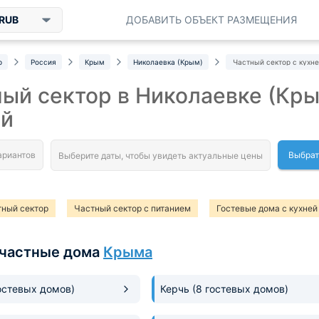
RUB
ДОБАВИТЬ ОБЪЕКТ РАЗМЕЩЕНИЯ
р
Россия
Крым
Николаевка (Крым)
Частный сектор с кухн
ый сектор в Николаевке (Кры
ей
Выбрат
тный сектор
Частный сектор с питанием
Гостевые дома с кухней
частные дома
Крыма
остевых домов)
Керчь
(8 гостевых домов)