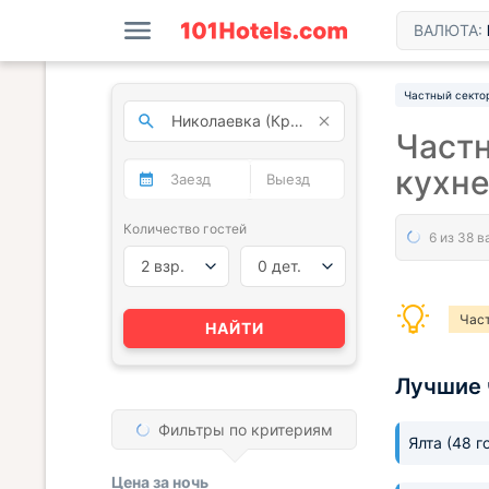
ВАЛЮТА:
Частный секто
Частн
кухн
Количество гостей
2 взр.
0 дет.
Час
НАЙТИ
Лучшие 
Фильтры по критериям
Ялта
(48 г
Цена за
ночь