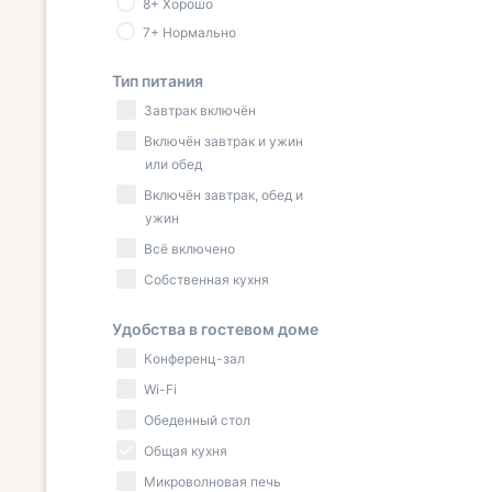
8+ Хорошо
7+ Нормально
Тип питания
Завтрак включён
Включён завтрак и ужин
или обед
Включён завтрак, обед и
ужин
Всё включено
Собственная кухня
Удобства в гостевом доме
Конференц-зал
Wi-Fi
Обеденный стол
Общая кухня
Микроволновая печь