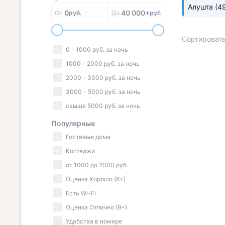
Алушта
(4
0
40 000+
От
руб.
До
руб.
Сортировать
0
-
1000
руб.
за ночь
1000
-
2000
руб.
за ночь
2000
-
3000
руб.
за ночь
« НАЗАД
3000
-
5000
руб.
за ночь
свыше
5000
руб.
за ночь
Популярные
Гостевые дома
Коттеджи
от
1000
до
2000
руб.
Оценка Хорошо (8+)
Есть Wi-Fi
Оценка Отлично (9+)
Удобства в номере