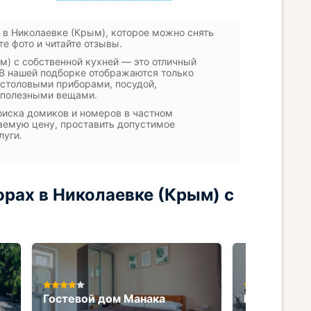
 в Николаевке (Крым), которое можно снять
е фото и читайте отзывы.
м) с собственной кухней — это отличный
. В нашей подборке отображаются только
, столовыми приборами, посудой,
и полезными вещами.
оиска домиков и номеров в частном
аемую цену, проставить допустимое
луги.
рах в Николаевке (Крым) с
Гостевой дом Манака
Гостевой д