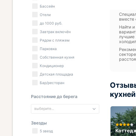
Бассейн
Специал
Отели
вместе 
до
1000
руб.
Найти и
вариант
Завтрак включён
лучшие 
Рядом с пляжем
холодил
Парковка
Рекомен
секторе
Собственная кухня
расстоя
Кондиционер
Детская площадка
Бар/ресторан
Отзывы
кухней
Расстояние до берега
выберите...
Звезды
ча
Отель Алтын
Коттед
5 звезд