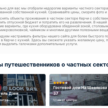
ьно для вас мы отобрали недорогие варианты частного сектора
ванной собственной кухней. Сравнивайте цены, сморите фото и 
 снять объекты проживания в частном секторе Керчи с собствен
ить отпускной бюджет и потратить его на развлечения. В наше
ие варианты, где кухня оборудована обеденной зоной, столовы
 микроволновкой, чайником и многими другими полезными вещ
дуем настраивать фильтры нашего сайта для более быстрого п
 в Керчи с кухней. Здесь вы сможете указать желаемую цену, 
и выделить галочками дополнительные услуги.
 путешественников о частных секто
Гостевой дом На Шевякова
ель Дзен
37
центра
1.1 км от центра