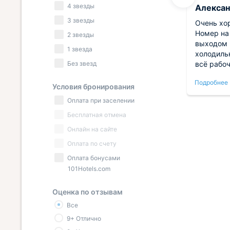
4 звезды
Елена
Алекса
3 звезды
Отель находится в центре города.
Очень хо
.
Удобный подъезд и большая
Номер на
2 звезды
,
парковка напротив. Рядом
выходом 
1 звезда
ра
набережная, центральная
холодиль
Без звезд
апея.
площадь и разные объекты
всё рабоч
на
инфраструктуры, что делает
Подробнее
Подробнее
раки.
гостевание здесь достаточно
Условия бронирования
комфортным на любой срок. На
Оплата при заселении
завтрак ходили в близлежащее
Бесплатная отмена
кафе Капучино по рекомендации
администратора «Людей».
Онлайн на сайте
Оплата по счету
Оплата бонусами
101Hotels.com
Оценка по отзывам
Все
9+ Отлично