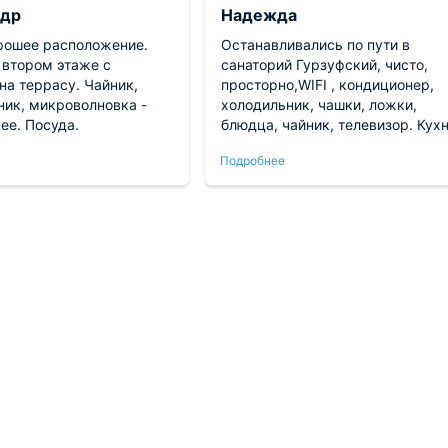
ндр
Надежда
рошее расположение.
Останавливались по пути в
 втором этаже с
санаторий Гурзуфский, чисто,
на террасу. Чайник,
просторно,WIFI , кондиционер,
ник, микроволновка -
холодильник, чашки, ложки,
ее. Посуда.
блюдца, чайник, телевизор. Кух
с микроволновкой,
Подробнее
водонагреватель , душевая
кабина, полотенца, постельное
белье, гель для душа, шампунь
порционные, жидкое мыло ,
туалетная бумага, санузел
совмещённый, но очень
просторный,хозяйка очень
приветливая.Рекомендую.