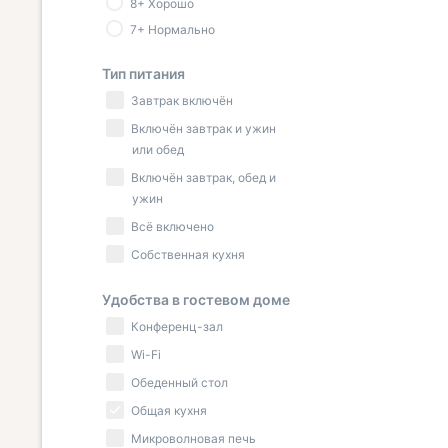
8+ Хорошо
7+ Нормально
Тип питания
Завтрак включён
Включён завтрак и ужин
или обед
Включён завтрак, обед и
ужин
Всё включено
Собственная кухня
Удобства в гостевом доме
Конференц-зал
Wi-Fi
Обеденный стол
Общая кухня
Микроволновая печь