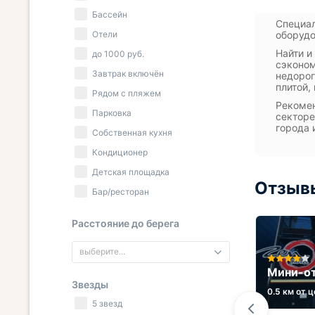
Бассейн
Специал
Отели
оборудо
Найти и
до
1000
руб.
сэконом
Завтрак включён
недорог
плитой,
Рядом с пляжем
Рекомен
Парковка
секторе
города 
Собственная кухня
Кондиционер
Детская площадка
Отзывы
Бар/ресторан
Расстояние до берега
выберите...
нь
Апартаменты Люди
Мини-от
Звезды
0.5 км от центра
0.5 км от 
5 звезд