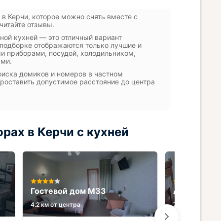
 в Керчи, которое можно снять вместе с
читайте отзывы.
ной кухней — это отличный вариант
й подборке отображаются только лучшие и
ми приборами, посудой, холодильником,
ами.
оиска домиков и номеров в частном
проставить допустимое расстояние до центра
рах в Керчи с кухней
Гостевой дом М33
Апартамент
4.2 км от центра
7.3 км от центр