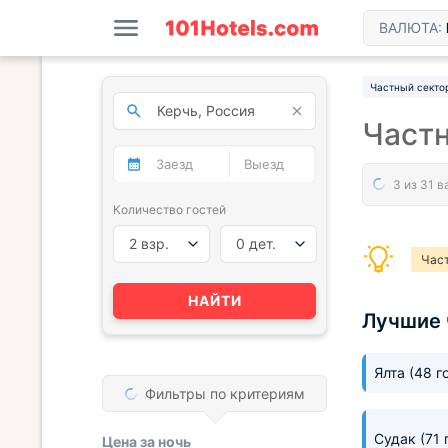
ВАЛЮТА:
Частный секто
Частн
Количество гостей
2 взр.
0 дет.
Час
НАЙТИ
Лучшие 
Ялта
(48 г
Фильтры по критериям
Судак
(71
Цена за
ночь