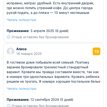
исправно, матрас удобный. Есть внутренний дворик,
где можно попить утренний кофе. До центра города
рукой подать, а до пляжа — 10 минут неспешным
шагом. Нам дали рекомендации по экскурсиям —
Читать полностью
очень пригодилось. Тихий район, почти не слышно
машин.
Проживание:
3 апреля 2025 (6 дней)
Из недостатков: вечером темновато у входа, не хватало
освещения.
Отзыв оставлен без бронирования
Алиса
10
16 января 2025
В гостевом доме побывали всей семьей. Поэтому
заранее бронировали трехместный стандартный
вариант. Кровати мы правда составили вместе, так как
в номере три односпальных варианта. Кровать ребенка
решили не трогать. В номере хорошее постельное белье
было и отличные подушки. Телевизор с кабельным ТВ,
Читать полностью
стол, стулья это все присутствовало. Санузел
оборудован отлично с использованием современной
Проживание:
12 сентября 2024 (5 дней)
сантехники. Туалетная бумага и всевозможные
средства гигиены присутствовали.
Отзыв оставлен без бронирования