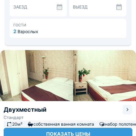
прочих удобств — вместительный шкаф, телевизор,
ЗАЕЗД
ВЫЕЗД
удобный письменный стол, электрический чайник и
сейф.
В распоряжении гостей общая кухня, оснащенная
кулером, микроволновой печью, набором посуды и
ГОСТИ
чайником.
2
Взрослых
Удобное расположение отеля позволяет постояльцам
быстро добраться до основных
достопримечательностей и транспортных развязок.
Вблизи отеля находится множество парков развлечений
и торговых центров.
Двухместный
Стандарт
20м²
собственная ванная комната
набор полотен
ПОКАЗАТЬ ЦЕНЫ