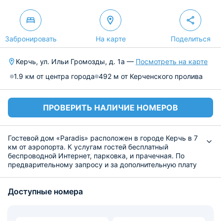
Забронировать
На карте
Поделиться
Керчь, ул. Ильи Громозды, д. 1а —
Посмотреть на карте
1.9 км от центра города
492 м от Керченского пролива
ПРОВЕРИТЬ НАЛИЧИЕ НОМЕРОВ
Гостевой дом «Paradis» расположен в городе Керчь в 7
км от аэропорта. К услугам гостей бесплатный
беспроводной Интернет, парковка, и прачечная. По
предварительному запросу и за дополнительную плату
организуется трансфер от/до аэропорта.
Для размещения предлагаются двухместные,
Доступные номера
трехместные и семейные номера категорий полулюкс и
люкс. Каждый из номеров оборудован ванной комнатой
с душевой кабиной, набором полотенец и бесплатными
туалетно-косметическими принадлежностями. В числе