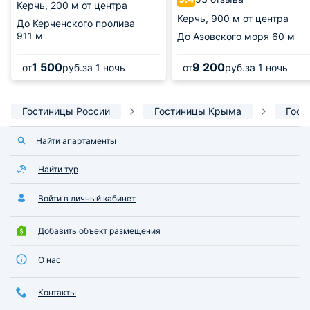
Керчь,
200 м от центра
Керчь,
900 м от центра
До Керченского пролива
911 м
До Азовского моря
60 м
1 500
9 200
от
руб.
за 1 ночь
от
руб.
за 1 ночь
Гостиницы России
Гостиницы Крыма
Гост
Найти апартаменты
Найти тур
Войти в личный кабинет
Добавить объект размещения
О нас
Контакты