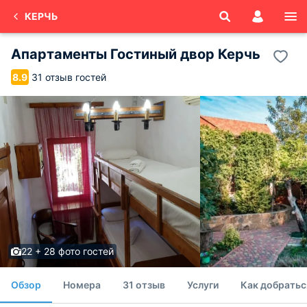
КЕРЧЬ
Апартаменты Гостиный двор Керчь
31 отзыв гостей
8.9
22 + 28 фото гостей
Обзор
Номера
31 отзыв
Услуги
Как добратьс