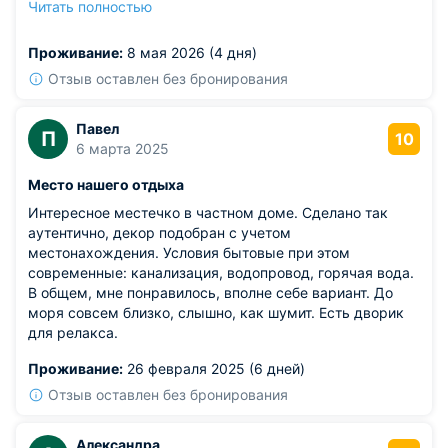
Читать полностью
совершенно без тени негатива. Радует и тот факт, что
столь высокий уровень сервиса предлагается по
Проживание:
8 мая 2026 (4 дня)
весьма умеренной цене, что делает предложение
невероятно выгодным. Я без малейших сомнений
Отзыв оставлен без бронирования
направлю сюда своих знакомых, будучи уверенным в
их восторге.
Павел
П
10
6 марта 2025
Место нашего отдыха
Интересное местечко в частном доме. Сделано так
аутентично, декор подобран с учетом
местонахождения. Условия бытовые при этом
современные: канализация, водопровод, горячая вода.
В общем, мне понравилось, вполне себе вариант. До
моря совсем близко, слышно, как шумит. Есть дворик
для релакса.
Проживание:
26 февраля 2025 (6 дней)
Отзыв оставлен без бронирования
Александра