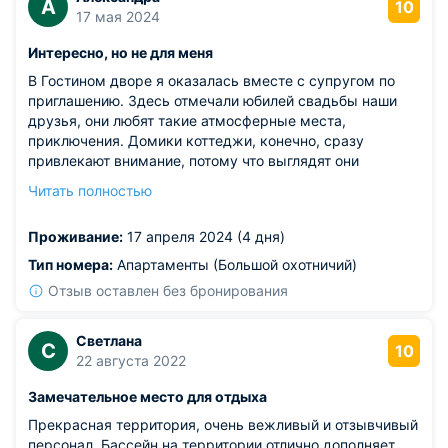
А
10
17 мая 2024
Интересно, но не для меня
В Гостином дворе я оказалась вместе с супругом по
приглашению. Здесь отмечали юбилей свадьбы наши
друзья, они любят такие атмосферные места,
приключения. Домики коттеджи, конечно, сразу
привлекают внимание, потому что выглядят они
необычно. Но я привыкла к современному комфорту.
Читать полностью
Несмотря на это поставлю высокую оценку, так как
внутри все же было чисто, да и обслуживание здесь
Проживание:
17 апреля 2024 (4 дня)
хорошее.
Тип номера:
Апартаменты (Большой охотничий)
Отзыв оставлен без бронирования
Светлана
С
10
22 августа 2022
Замечательное место для отдыха
Прекрасная территория, очень вежливый и отзывчивый
персонал. Бассейн на территории отлично дополняет