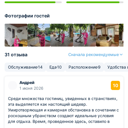
Фотографии гостей
31 отзыва
Сначала рекомендуемые
Обслуживание
14
Еда
10
Расположение
9
Удобства 
Андрей
10
1 июня 2026
Среди множества гостиниц, увиденных в странствиях,
эта выделяется как настоящий шедевр.
Умиротворяющая и камерная обстановка в сочетании с
роскошным убранством создают идеальные условия
для отдыха. Время, проведенное здесь, оставило в
памяти лишь теплые и радостные моменты,