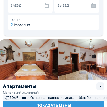
общественного транспорта. Расстояние до
ЗАЕЗД
ВЫЕЗД
железнодорожного вокзала 10,2 км, до аэропорта —
11,6 км.
ГОСТИ
2
Взрослых
Апартаменты
Маленький охотничий
30м²
собственная ванная комната
набор полотен
ПОКАЗАТЬ ЦЕНЫ