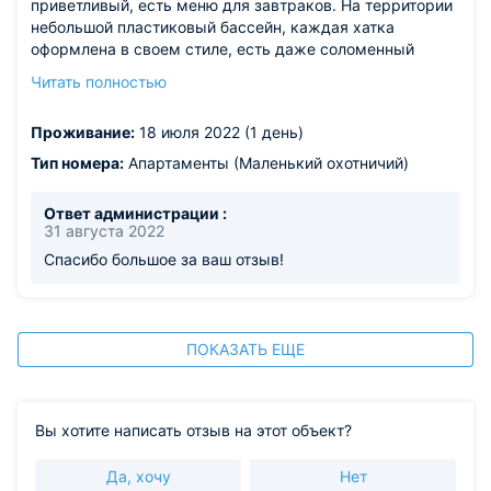
приветливый, есть меню для завтраков. На территории
небольшой пластиковый бассейн, каждая хатка
оформлена в своем стиле, есть даже соломенный
домик и "домик бабушки" рядом выход к проливу, ну
Читать полностью
как бы не для купания и отдыха пляжной полосы нет, но
побродить, полюбоваться есть чем
Проживание:
18 июля 2022 (1 день)
Из недостатков: нет
Тип номера:
Апартаменты (Маленький охотничий)
Ответ администрации :
31 августа 2022
Спасибо большое за ваш отзыв!
ПОКАЗАТЬ ЕЩЕ
Вы хотите написать отзыв на этот объект?
Да, хочу
Нет