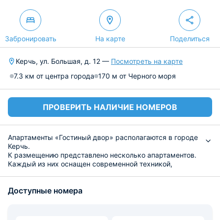
Забронировать
На карте
Поделиться
Керчь, ул. Большая, д. 12 —
Посмотреть на карте
7.3 км от центра города
170 м от Черного моря
ПРОВЕРИТЬ НАЛИЧИЕ НОМЕРОВ
Апартаменты «Гостиный двор» располагаются в городе
Керчь.
К размещению представлено несколько апартаментов.
Каждый из них оснащен современной техникой,
мебелью, удобными спальными местами, ванной
комнатой с санузлом. Имеется доступ к беспроводной
Доступные номера
сети интернет.
На кухне есть бытовая техника и посуда для
приготовления и разогревания пищи.
Рядом расположен пляж, Черное море, остановки