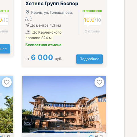
Хотелс Групп Боспор
ОЛЕПНО
ВЕЛИКОЛЕПНО
Керчь, ул. Голощапова,
д. 3
0
10.0
/
10
/
10
До центра 4.3 км
зывов
2 отзыва
До Керченского
пролива 824 м
Бесплатная отмена
нее
6 000
от
руб.
Подробнее
Wi-Fi
Wi-Fi