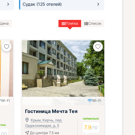
Судак
(125 отелей)
Цена
Плитка
Список
Wi-Fi
Wi-Fi
Включён завтрак, обед и ужин
Гостиница Мечта Тея
НОРМАЛЬНО
Крым, Керчь, пер.
Орджоникидзе, д. 5
ИЧНО
7.9
/
10
4
До центра 7.5 км
/
10