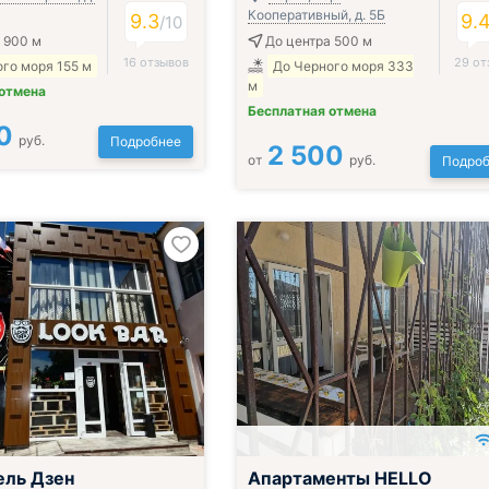
Кооперативный, д. 5Б
9.3
9.
/
10
 900 м
До центра 500 м
16 отзывов
29 от
го моря 155 м
До Черного моря 333
м
 отмена
Бесплатная отмена
0
руб.
Подробнее
2 500
от
руб.
Подроб
ель Дзен
Апартаменты HELLO