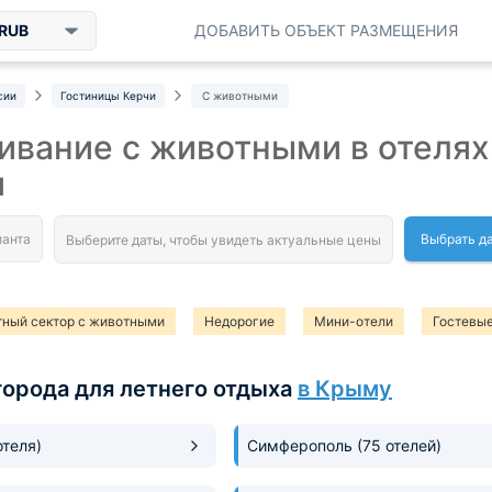
RUB
ДОБАВИТЬ ОБЪЕКТ РАЗМЕЩЕНИЯ
сии
Гостиницы Керчи
С животными
вание с животными в отелях
и
Выбрать д
тный сектор с животными
Недорогие
Мини-отели
Гостевы
города для летнего отдыха
в Крыму
отеля)
Симферополь
(75 отелей)