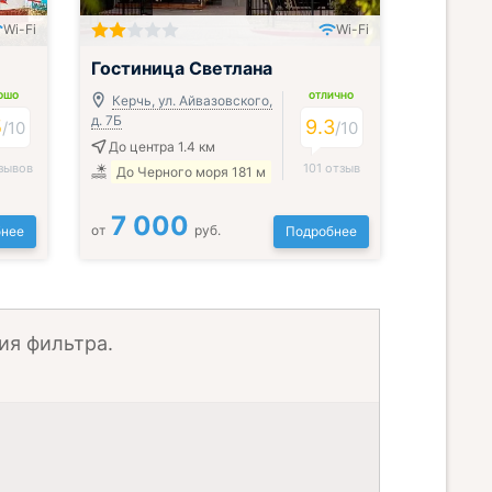
Wi-Fi
Wi-Fi
Гостиница Светлана
ОШО
ОТЛИЧНО
Керчь, ул. Айвазовского,
д. 7Б
5
9.3
/
10
/
10
До центра 1.4 км
зывов
101 отзыв
До Черного моря 181 м
7 000
от
руб.
нее
Подробнее
ия фильтра.