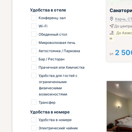
Включён завтр
Удобства в отеле
Санатори
Конференц-зал
Керчь, С
Wi-Fi
До центра
До Азовс
Обеденный стол
м
Микроволновая печь
2 50
Автостоянка / Парковка
от
Бар / Ресторан
Прачечная или Химчистка
Удобства для гостей с
ограниченными
физическими
возможностями
Трансфер
Удобства в номере
Удобства в номере
Электрический чайник