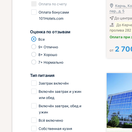
Оплата по счету
Керчь, К
пер., д. 5
Оплата бонусами
До центра
101Hotels.com
До Керч
пролива 282
Оценка по отзывам
Оплата при 
Все
9+ Отлично
2 70
от
8+ Хорошо
7+ Нормально
Тип питания
Завтрак включён
Включён завтрак и ужин
или обед
Включён завтрак, обед и
ужин
Всё включено
Собственная кухня