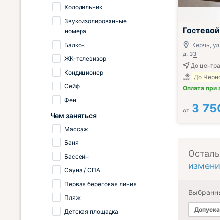
Холодильник
Звукоизолированные
Гостево
номера
Балкон
Керчь, ул
д. 33
ЖК-телевизор
До центра
Кондиционер
До Черно
Сейф
Оплата при 
Фен
3 75
от
Чем заняться
Массаж
Баня
Осталь
Бассейн
измени
Сауна / СПА
Первая береговая линия
Выбранн
Пляж
Допуска
Детская площадка