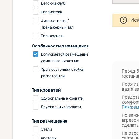
Детский клуб
Библиотека
Иск
Фитнес-центр /
Тренажерный зал
Бильярдная
Особенности размещения
Допускается размещение
домашних животных
Круглосуточная стойка
Перед б
гостини
регистрации
Прожива
даже вз
Тип кроватей
Предста
Односпальные кровати
комфорт
Пляжем
Двуспальные кровати
Но важн
агресси
Тип размещения
сделать
Отели
Не расс
сайте, 
Хостелы