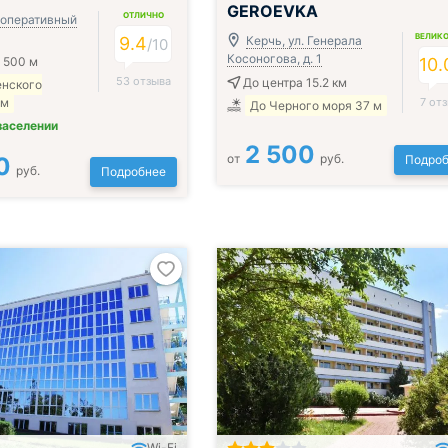
GEROEVKA
ОТЛИЧНО
ооперативный
ВЕЛИК
9.4
Керчь, ул. Генерала
/
10
Косоногова, д. 1
 500 м
10.
53 отзыва
До центра 15.2 км
енского
 м
7 от
До Черного моря 37 м
заселении
2 500
от
руб.
0
Подроб
руб.
Подробнее
Wi-Fi