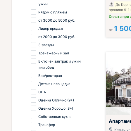
ужин
До Керч
пролива 911
Рядом с пляжем
Оплата при 
от
3000
до
5000
руб.
1 50
Лидер продаж
от
от
2000
до
3000
руб.
3 звезды
Тренажерный зал
Включён завтрак и ужин
или обед
Бар/ресторан
Детская площадка
СПА
Оценка Отлично (9+)
Оценка Хорошо (8+)
Собственная кухня
Апартам
Трансфер
Керчь, ул