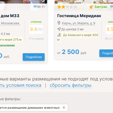
Wi-Fi
Завтрак
Завтрак включён
й дом М33
Гостиница Меридиан
ОТЛИЧНО
ХОР
. Московская,
Керчь, ул. Марата, д. 9
9.4
8.
/
10
До центра 2 км
 4.2 км
До Азовского моря 300
17 отзывов
98 от
го моря 275 м
м
заселении
2 500
от
руб.
Подроб
0
руб.
Подробнее
ные варианты размещения не подходят под услов
ть условия поиска
сбросить фильтры
|
ые фильтры:
ется размещение домашних животных