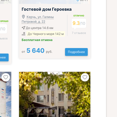
Включён завтрак, обед и ужин
Гостевой дом Героевка
ОТЛИЧНО
Керчь, ул. Галины
Петровой, д. 22
ХОРОШО
9.3
/
10
До центра 14.6 км
/
10
7 отзывов
До Черного моря 142 м
зывов
Бесплатная отмена
5 640
от
руб.
Подробнее
нее