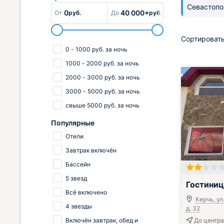
Севастоп
0
40 000+
От
руб.
До
руб.
Сортировать
0
-
1000
руб.
за ночь
1000
-
2000
руб.
за ночь
2000
-
3000
руб.
за ночь
3000
-
5000
руб.
за ночь
свыше
5000
руб.
за ночь
Популярные
Отели
Завтрак включён
Бассейн
5 звезд
Гостиниц
Всё включено
Керчь, ул
4 звезды
д. 32
Включён завтрак, обед и
До центра