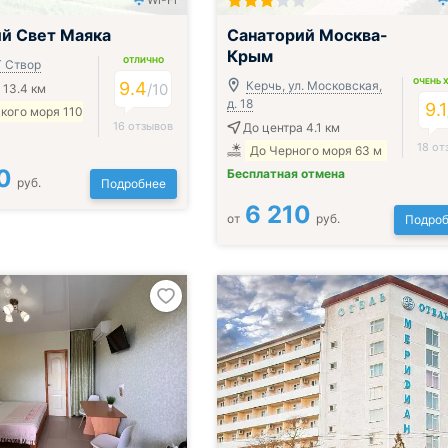
ак, обед и ужин
Всё включено
й Свет Маяка
Санаторий Москва-
Крым
ОТЛИЧНО
Т Створ
ОЧЕНЬ 
9.4
Керчь, ул. Московская,
/
10
 13.4 км
д. 18
9.1
кого моря 110
16 отзывов
До центра 4.1 км
18 от
До Черного моря 63 м
0
Бесплатная отмена
руб.
Подробнее
6 210
от
руб.
Подроб