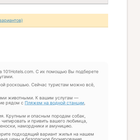
вариантов)
а 101Hotels.com. С их помощью Вы подберете
угами.
ной роскошью. Сейчас туристам можно всё,
ими животными. К вашим услугам —
ние рядом с
Пляжем на водной станции
,
ния. Крупным и опасным породам собак,
е чипировать и привить вашего любимца,
еноски, намордники и амуницию.
ерите подходящий вариант жилья на нашем
дные цены и безопасное бронирование.