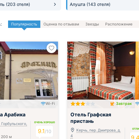
оль
(203 отеля)
Алушта
(143 отеля)
:
Популярность
Оценка по отзывам
Звезды
Расположение
Wi-Fi
Завтрак
Завтрак включён
а Арабика
Отель Графская
пристань
ОЧЕНЬ ХОРОШО
. Горбульского,
ОТЛ
9.1
Керчь, пер. Дмитрова, д.
/
10
4
 200 м
9.