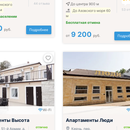
44 отзыва
До центра 900 м
енского
 м
53 о
До Азовского моря 60
м
заселении
Бесплатная отмена
0
руб.
Подробнее
9 200
от
руб.
Подроб
Wi-Fi
енты Высота
Апартаменты Люди
ОТЛИЧНО
ОТЛ
. 51-й Армии, д.
Керчь, пер.