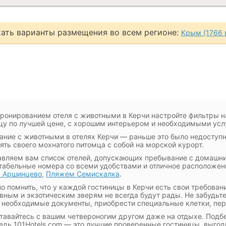
ать варианты размещения во всем регионе:
Крым (1766 
ронированием отеля с животными в Керчи настройте фильтры н
цу по лучшей цене, с хорошим интерьером и необходимыми усл
ние с животными в отелях Керчи — раньше это было недоступ
ять своего мохнатого питомца с собой на морской курорт.
вляем вам список отелей, допускающих пребывание с домашн
абельные номера со всеми удобствами и отличное расположе
 Аршинцево
,
Пляжем Семискалка
.
о помнить, что у каждой гостиницы в Керчи есть свои требова
вным и экзотическим зверям не всегда будут рады. Не забудьт
 необходимые документы, приобрести специальные клетки, пер
тавайтесь с вашим четвероногим другом даже на отдыхе. Подб
ведь 101Hotels.com — это лучшие проверенные гостиницы, выго