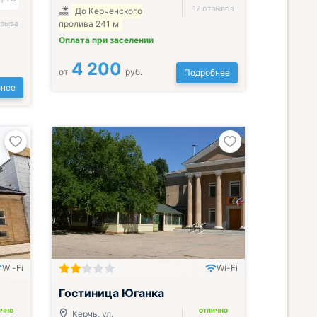
17 отзывов
До Керченского
тзыва
пролива 241 м
Оплата при заселении
4 200
от
руб.
Подробнее
нее
Wi-Fi
Wi-Fi
Гостиница Юганка
ИЧНО
ОТЛИЧНО
Керчь, ул.