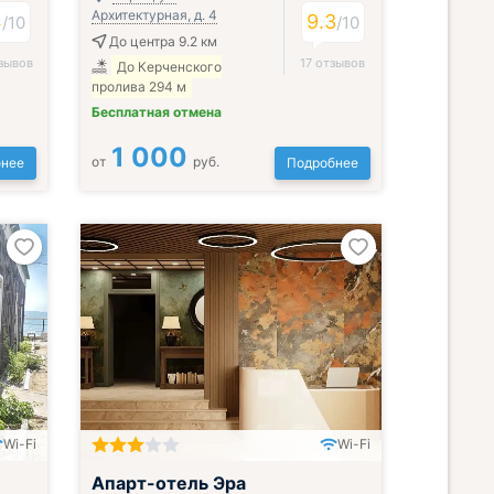
Архитектурная, д. 4
4
9.3
/
10
/
10
До центра 9.2 км
зывов
17 отзывов
До Керченского
пролива 294 м
Бесплатная отмена
1 000
от
руб.
нее
Подробнее
Wi-Fi
Wi-Fi
Апарт-отель Эра