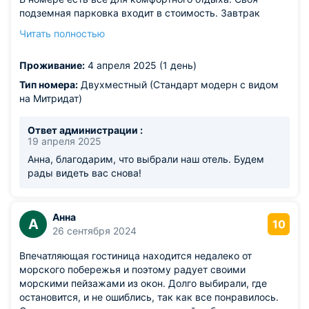
подземная парковка входит в стоимость. Завтрак
приличный, на выбор вечером. Заезд в любое время,
Читать полностью
что для нас важно. Для меня наверное лучший вариант
при поездках в Крым.
Проживание:
4 апреля 2025 (1 день)
Из недостатков: минусов нет. Кто-то пишет про музыку,
мне она при закрытом окне никак не мешала. В Керчи
Тип номера:
Двухместный (Стандарт модерн с видом
слетел навигатор, в слепую спокойно доехали до
на Митридат)
гостиницы.
Ответ администрации :
19 апреля 2025
Анна, благодарим, что выбрали наш отель. Будем
рады видеть вас снова!
Анна
А
10
26 сентября 2024
Впечатляющая гостиница находится недалеко от
морского побережья и поэтому радует своими
морскими пейзажами из окон. Долго выбирали, где
остановится, и не ошиблись, так как все понравилось.