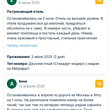
Е
10
6 июня 2025
Потрясающий отель.
Останавливались на 2 ночи. Отель на высшем уровне. В
отеле продумано все до мелочей, придраться
абсолютно не к чему. В номере чисто, убирают и
меняют полотенца и постель каждый день. Номер
очень красивый и просторный, стильная практичная
мебель, очень удобная кровать. В санузле есть все
Читать полностью
необходимое. Приветливый персонал. На ресепшен
решали моментально все вопросы. Парковка в
Проживание:
3 июня 2025 (2 дня)
подземном паркинге. Если там нет места, организована
дополнительная парковка за соседним зданием.
Тип номера:
Двухместный (Стандарт модерн с видом
Вкусный сытный завтрак на выбор. Завтрак подают в
на Митридат)
ресторане Cappuccino. Здесь же можно пообедать и
поужинать. 10 скидка постояльцам отеля. Еда вкусная,
Анна
подача быстрая, персонал красиво накрывает стол.
А
10
12 апреля 2025
Все очень вежливые и приветливые.
Из недостатков: понравилось все.
Останавливались в апреле по дороге из Москвы в Ялту
на 1 ночь. На ресепшене поменяли номер на более
тихий, так как там по вечерам пятницы рядом караоке.
В номере есть всё для комфортного отдыха. Своя