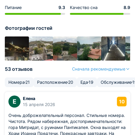
Питание
9.3
Качество сна
8.9
Фотографии гостей
53 отзывов
Сначала рекомендуемые
Номера
21
Расположение
20
Еда
19
Обслуживание
1
Елена
Е
10
15 апреля 2026
Очень доброжелательный персонал. Стильные номера.
Чистота. Рядом набережная, достопримечательности:
гора Митридат, с руинами Пантикапея. Окна выходят на
Храм Иоанна Предтечи. Прекрасные завтраки. На