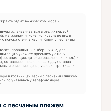
бирайте отдых на Азовском море и
ндуем останавливаться в отелях первой
й, магазинам и, конечно, красивые виды
ого поиска отеля в Керчи, Крым с песчаным
делать правильный выбор, нужно, для
 фильтрацию укажите приемлемую цену,
ер, анимация, детские развлечения и т.д.) и
ты, оставшиеся после первых двух этапов
тзывы и описание, цены, условия проживания
омера в гостиницах Керчи с песчаным пляжем
или по указанному телефону через
е!
и с песчаным пляжем