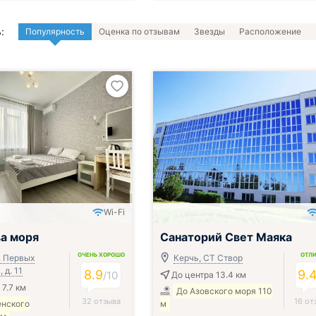
:
Популярность
Оценка по отзывам
Звезды
Расположение
Wi-Fi
Включён завтрак, обед и ужин
а моря
Санаторий Свет Маяка
ОЧЕНЬ ХОРОШО
ОТЛ
. Первых
Керчь, СТ Створ
 д. 11
8.9
9.
/
10
До центра 13.4 км
 7.7 км
До Азовского моря 110
32 отзыва
16 от
енского
м