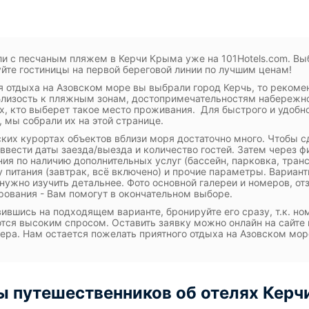
ли с песчаным пляжем в Керчи Крыма уже на 101Hotels.com. Вы
йте гостиницы на первой береговой линии по лучшим ценам!
я отдыха на Азовском море вы выбрали город Керчь, то рекоме
Близость к пляжным зонам, достопримечательностям набережно
х, кто выберет такое место проживания. Для быстрого и удобн
 мы собрали их на этой странице.
ких курортах объектов вблизи моря достаточно много. Чтобы с
 ввести даты заезда/выезда и количество гостей. Затем через
ия по наличию дополнительных услуг (бассейн, парковка, трансф
 питания (завтрак, всё включено) и прочие параметры. Вариан
 нужно изучить детальнее. Фото основной галереи и номеров, о
рования - Вам помогут в окончательном выборе.
ившись на подходящем варианте, бронируйте его сразу, т.к. н
тся высоким спросом. Оставить заявку можно онлайн на сайте 
ра. Нам остается пожелать приятного отдыха на Азовском мор
 путешественников об отелях Керч