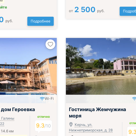
 м
айте
2 500
от
руб.
Подроб
0
руб.
Подробнее
Wi-Fi
ак, обед и ужин
 дом Героевка
Гостиница Жемчужина
моря
ОТЛИЧНО
. Галины
 22
ОТЛ
9.3
Керчь, ул.
/
10
Нижнеприморская, д. 28
 14.6 км
9.