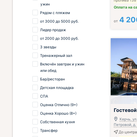
пролива 138
ужин
Оплата на с
Рядом с пляжем
4 20
от
от
3000
до
5000
руб.
Лидер продаж
от
2000
до
3000
руб.
3 звезды
Тренажерный зал
Включён завтрак и ужин
или обед
Бар/ресторан
Детская площадка
СПА
Оценка Отлично (9+)
Включён завтр
Гостевой
Оценка Хорошо (8+)
Керчь, ул
Собственная кухня
Петровой, д.
Трансфер
До центра