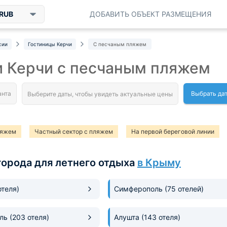
RUB
ДОБАВИТЬ ОБЪЕКТ РАЗМЕЩЕНИЯ
сии
Гостиницы Керчи
С песчаным пляжем
и Керчи с песчаным пляжем
Выбрать да
ляжем
Частный сектор с пляжем
На первой береговой линии
города для летнего отдыха
в Крыму
отеля)
Симферополь
(75 отелей)
оль
(203 отеля)
Алушта
(143 отеля)