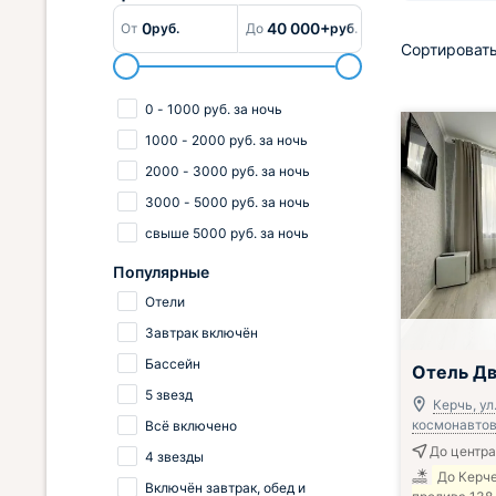
0
40 000+
От
руб.
До
руб.
Сортировать
0
-
1000
руб.
за ночь
1000
-
2000
руб.
за ночь
2000
-
3000
руб.
за ночь
3000
-
5000
руб.
за ночь
свыше
5000
руб.
за ночь
Популярные
Отели
Завтрак включён
Бассейн
Отель Дв
5 звезд
Керчь, ул
космонавтов,
Всё включено
До центра
4 звезды
До Керч
Включён завтрак, обед и