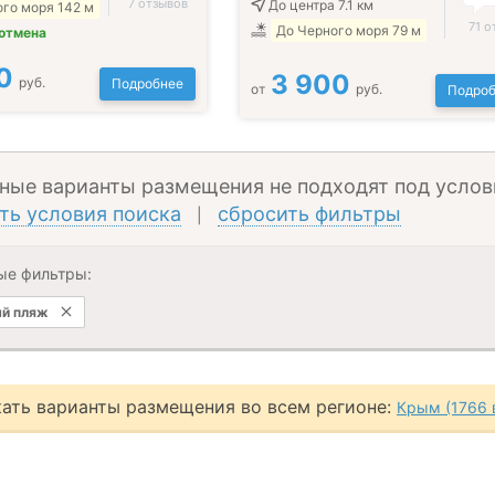
7 отзывов
До центра 7.1 км
го моря 142 м
71 о
До Черного моря 79 м
 отмена
0
3 900
руб.
Подробнее
от
руб.
Подроб
ные варианты размещения не подходят под услов
ть условия поиска
сбросить фильтры
|
ые фильтры:
й пляж
ать варианты размещения во всем регионе:
Крым (1766 