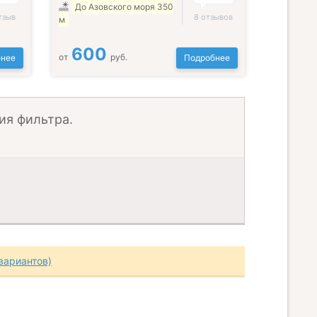
До Азовского моря 350
тзыв
8 отзывов
м
600
от
руб.
нее
Подробнее
ия фильтра.
вариантов)