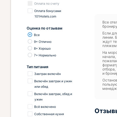
Оплата по счету
Оплата бонусами
101Hotels.com
Все оте
брониру
Оценка по отзывам
Если дл
Все
линии. 
ждут те
9+ Отлично
пляжем,
8+ Хорошо
На морс
7+ Нормально
начала,
пожелан
формату
Тип питания
отбора,
и брони
Завтрак включён
Останов
Включён завтрак и ужин
пользую
или обед
менедже
Включён завтрак, обед и
ужин
Всё включено
Отзывы
Собственная кухня