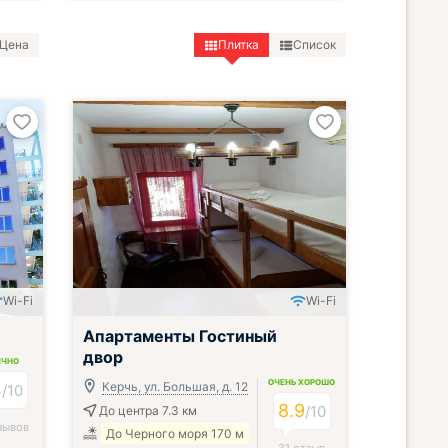
Цена
Плитка
Список
Wi-Fi
Wi-Fi
Апартаменты Гостиный
двор
ИЧНО
ОЧЕНЬ ХОРОШО
4
Керчь, ул. Большая, д. 12
/
10
8.9
/
10
До центра 7.3 км
зывов
До Черного моря 170 м