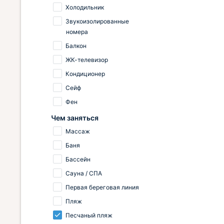
предлагается по весьма
Холодильник
умеренной цене, что делает
Звукоизолированные
предложение невероятно
номера
выгодным. Я без малейших
Балкон
сомнений направлю сюда своих
знакомых, будучи уверенным в их
ЖК-телевизор
восторге.
Кондиционер
Сейф
Фен
Чем заняться
Массаж
Баня
Бассейн
Сауна / СПА
Первая береговая линия
Пляж
Песчаный пляж