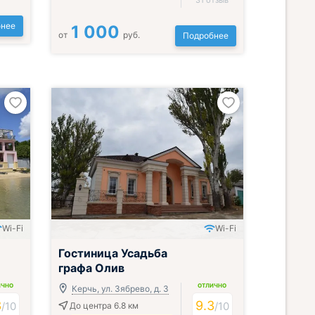
31 отзыв
нее
1 000
от
руб.
Подробнее
Wi-Fi
Wi-Fi
Гостиница Усадьба
графа Олив
ИЧНО
ОТЛИЧНО
Керчь, ул. Зябрево, д. 3
3
9.3
/
10
/
10
До центра 6.8 км