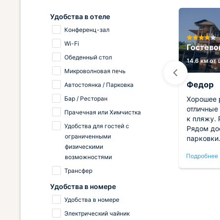
Удобства в отеле
Конференц-зал
Wi-Fi
Апартаменты Гостиный двор
Гостево
Обеденный стол
7.3 км от центра
14.6 км от
Микроволновая печь
Андрей
Федор
Автостоянка / Парковка
Бар / Ресторан
иницу.
Среди множества гостиниц,
Хорошее 
увиденных в странствиях, эта
отличные 
Прачечная или Химчистка
ает.
выделяется как настоящий
к пляжу. 
Удобства для гостей с
тает,
шедевр. Умиротворяющая и
Рядом до
ограниченными
камерная обстановка в сочетании
парковки.
физическими
ая,
с роскошным убранством
Приветли
Подробнее
Подробнее
возможностями
л в
создают идеальные условия для
место пит
ичего
отдыха. Время, проведенное
воспольз
Трансфер
здесь, оставило в памяти лишь
большой .
Удобства в номере
теплые и радостные моменты,
холодиль
совершенно без тени негатива.
Удобства в номере
Радует и тот факт, что столь
Электрический чайник
высокий уровень сервиса