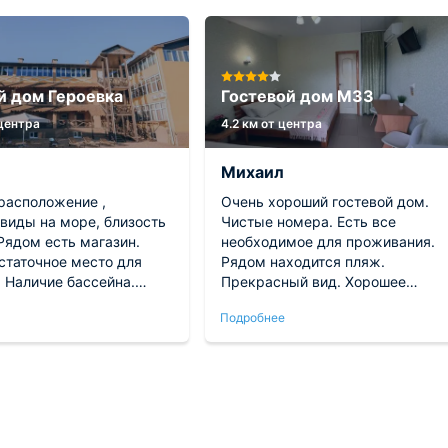
й дом Героевка
Гостевой дом М33
 центра
4.2 км от центра
Михаил
расположение ,
Очень хороший гостевой дом.
виды на море, близость
Чистые номера. Есть все
Рядом есть магазин.
необходимое для проживания.
статочное место для
Рядом находится пляж.
 Наличие бассейна.
Прекрасный вид. Хорошее
вый персонал. Есть
расположение гостевого дома.
Подробнее
ания , но мы им не
овались. Номер очень
 2 кровати и диван. Есть
ник.