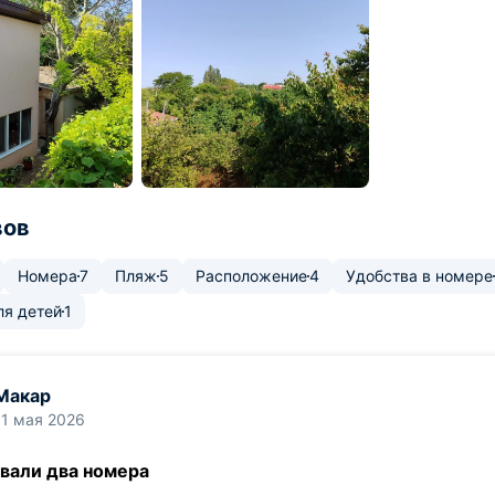
вов
Номера
7
Пляж
5
Расположение
4
Удобства в номере
ля детей
1
Макар
11 мая 2026
вали два номера