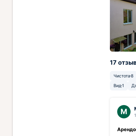
17 отзы
Чистота
8
Вид
1
Д
М
Арендо