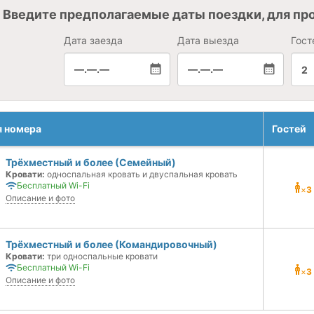
Введите предполагаемые даты поездки, для пр
Дата заезда
Дата выезда
Гост
—.—.—
—.—.—
2
я номера
Гостей
Трёхместный и более (Семейный)
Кровати:
односпальная кровать и двуспальная кровать
Бесплатный Wi-Fi
×
3
Описание и фото
Трёхместный и более (Командировочный)
Кровати:
три односпальные кровати
Бесплатный Wi-Fi
×
3
Описание и фото