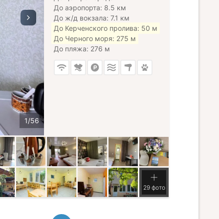
До аэропорта: 8.5 км
До ж/д вокзала: 7.1 км
До Керченского пролива: 50 м
До Черного моря: 275 м
До пляжа: 276 м
29 фото