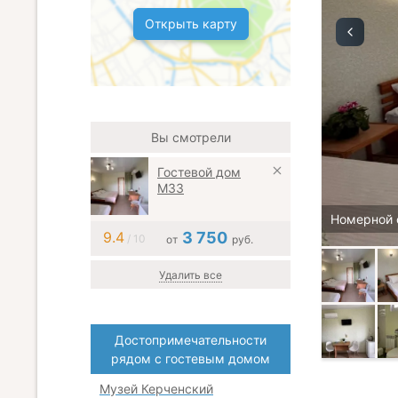
Открыть карту
Вы смотрели
Гостевой дом
М33
Номерной 
9.4
3 750
/ 10
от
руб.
Удалить все
Достопримечательности
рядом с гостевым домом
Музей Керченский