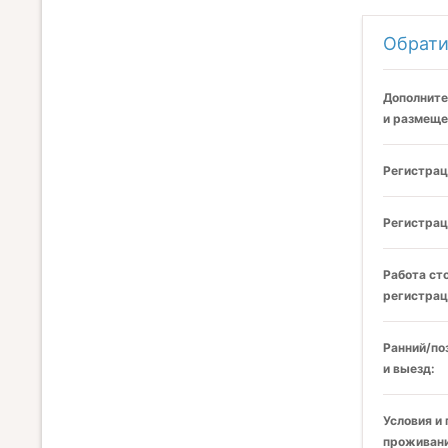
Обрати
Дополните
и размеще
Регистрац
Регистрац
Работа ст
регистрац
Ранний/по
и выезд:
Условия и
проживани