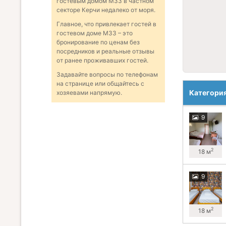
гостевым домом М33 в частном
секторе Керчи недалеко от моря.
Главное, что привлекает гостей в
гостевом доме М33 – это
бронирование по ценам без
посредников и реальные отзывы
от ранее проживавших гостей.
Задавайте вопросы по телефонам
на странице или общайтесь с
Категори
хозяевами напрямую.
9
2
18 м
9
2
18 м