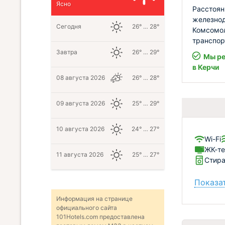
Ясно
Расстояни
железнод
Сегодня
26° … 28°
Комсомол
транспор
Завтра
26° … 29°
Мы ре
в Керчи
08 августа 2026
26° … 28°
09 августа 2026
25° … 29°
10 августа 2026
24° … 27°
Wi-Fi
ЖК-те
11 августа 2026
25° … 27°
Стир
Показат
Информация на странице
официального сайта
101Hotels.com предоставлена