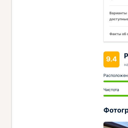
Варианты 
доступные
Факты об 
Р
9.4
н
Расположен
Чистота
Фотогр