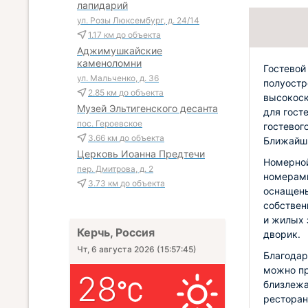
лапидарий
ул. Розы Люксембург, д. 24/14
1.17 км
до объекта
Аджимушкайские
каменоломни
Гостевой
ул. Мальченко, д. 36
полуостр
2.85 км
до объекта
высокоск
Музей Эльтигенского десанта
для гост
пос. Героевское
гостевог
3.66 км
до объекта
Ближайши
Церковь Иоанна Предтечи
Номерной
пер. Дмитрова, д. 2
номерами
3.73 км
до объекта
оснащены
собствен
и жилых 
Керчь, Россия
дворик.
Чт, 6 августа 2026
(
15:57:46
)
Благодар
можно пр
28
близлежа
ресторан