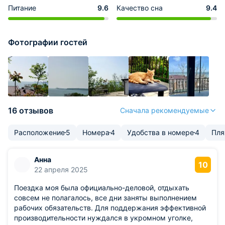
Питание
9.6
Качество сна
9.4
Фотографии гостей
16 отзывов
Сначала рекомендуемые
Расположение
5
Номера
4
Удобства в номере
4
Пл
Анна
10
22 апреля 2025
Поездка моя была официально-деловой, отдыхать
совсем не полагалось, все дни заняты выполнением
рабочих обязательств. Для поддержания эффективной
производительности нуждался в укромном уголке,