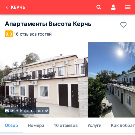
КЕРЧЬ
Апартаменты Высота Керчь
16 отзывов гостей
9.3
46 + 5 фото гостей
Обзор
Номера
16 отзывов
Услуги
Как добрат