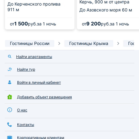
Керчь,
900 м от центра
До Керченского пролива
911 м
До Азовского моря
60 м
1 500
9 200
от
руб.
за 1 ночь
от
руб.
за 1 ночь
Гостиницы России
Гостиницы Крыма
Гост
Найти апартаменты
Найти тур
Войти в личный кабинет
Добавить объект размещения
О нас
Контакты
Корпоративным клиентам