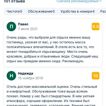
101 отзыва
Сначала рекомендуемые
Чистота
5
Обслуживание
5
Удобства в номере
4
Ра
Павел
П
9.0
7 июля 2021
Очень рады, что выбрали для отдыха именно вашу
гостиницу, уезжая от вас, у нас осталось масса
положительных впечатлений. В отеле есть все то, что
может понадобиться отдыхающему. Место очень
красивое, добрые и отзывчивые люди. Следующий наш
отдых мы приедем именно сюда. Рекомендую.
Надежда
Н
10
15 ноября 2019
Отель достоин максимальной оценки. Очень стильный
и комфортный. Обслуживание тоже выше всяких
похвал. Номер у нас был стандартным. В нем уютная
атмосфера, хорошее оформление. Из техники был
кондиционер, телевизор, холодильник. Ванная чистая,