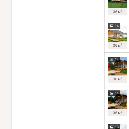
2
36 м
14
2
36 м
14
2
36 м
14
2
36 м
13