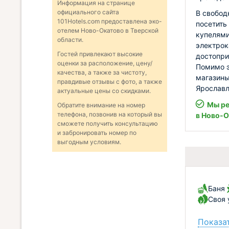
Информация на странице
официального сайта
В свобод
101Hotels.com предоставлена эко-
посетить
отелем Ново-Окатово в Тверской
купелями
области.
электрок
Гостей привлекают высокие
достопри
оценки за расположение, цену/
Помимо э
качества, а также за чистоту,
магазины
правдивые отзывы с фото, а также
Ярославл
актуальные цены со скидками.
Мы ре
Обратите внимание на номер
телефона, позвонив на который вы
в Ново-
сможете получить консультацию
и забронировать номер по
выгодным условиям.
Баня
Своя 
Показат