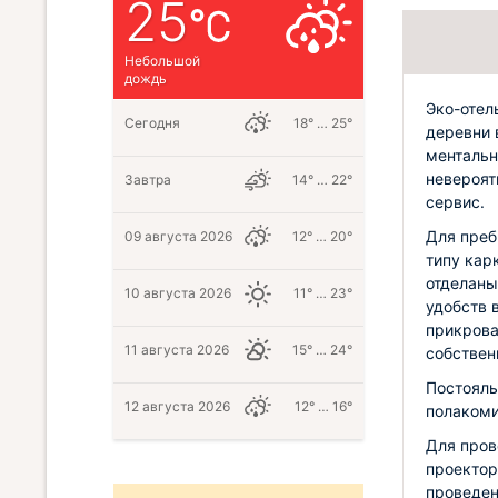
25
Небольшой
дождь
Эко-отел
Сегодня
18° … 25°
деревни 
ментальн
невероят
Завтра
14° … 22°
сервис.
Для преб
09 августа 2026
12° … 20°
типу кар
отделаны
10 августа 2026
11° … 23°
удобств 
прикрова
11 августа 2026
15° … 24°
собствен
Постояль
12 августа 2026
12° … 16°
полакоми
Для пров
проектор
проведен