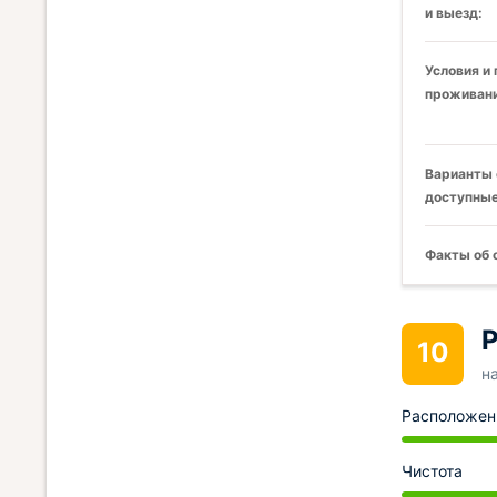
и выезд:
Условия и
проживани
Варианты 
доступные
Факты об 
Р
10
н
Расположен
Чистота