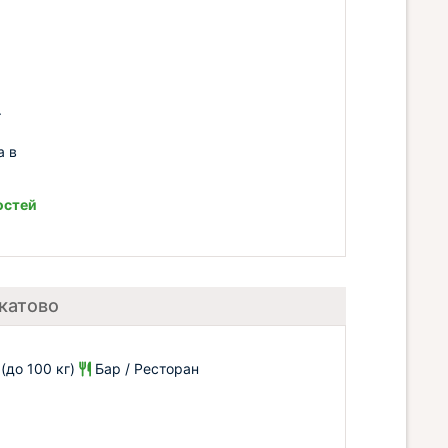
.
а в
остей
катово
до 100 кг)
Бар / Ресторан