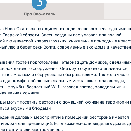
Про Эко-отель
ь «Ново-Окатово» находится посреди соснового леса одноимен
в Тверской области. Здесь созданы все условия для полной
ой и физической «перезагрузки»: уникальные природные красо
ный лес и берег реки Волги, современные эко-дома и качестве
ывания гостей подготовлены четырнадцать домиков, сделанных
касно-тентового сооружения. Они круглосуточно отапливаются,
 тёплым слоем и оборудованы обогревателями. Так же в число
входят комфортабельные спальные места, шкаф для одежды,
тные тумбы, бесплатный Wi-fi, газовая плитка, холодильник и
ная ванная комната.
цы могут посетить ресторан с домашней кухней на территории 
ться вкусными блюдами.
едения деловых мероприятий в помещении ресторана имеется
 и экран для презентаций. Есть возможность выделить домик д
ия ретрита или мастермаинда.