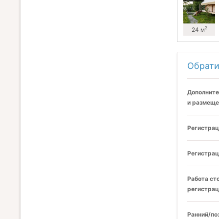
2
24 м
Обрати
Дополните
и размеще
Регистрац
Регистрац
Работа ст
регистрац
Ранний/по