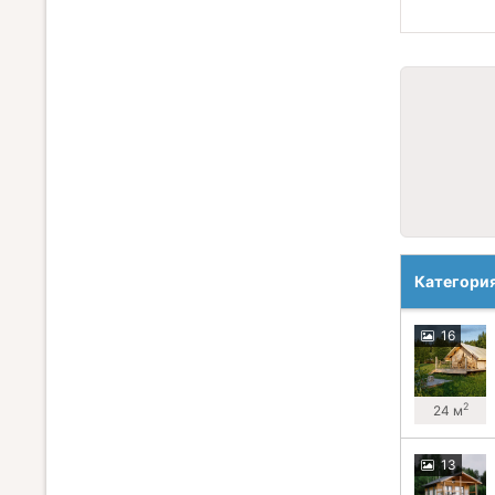
Категори
16
2
24 м
13