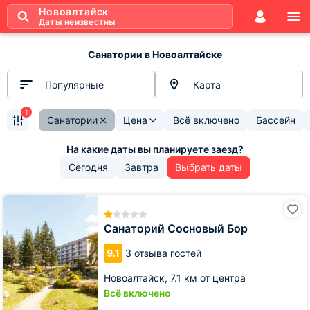
Новоалтайск
Даты неизвестны
Санатории в Новоалтайске
Популярные
Карта
1
Санатории
Цена
Всё включено
Бассейн
Сегодня
Завтра
Выбрать даты
Санаторий
Сосновый
Бор
Санаторий Сосновый Бор
9.1
3 отзыва гостей
Новоалтайск,
7.1 км от центра
Всё включено