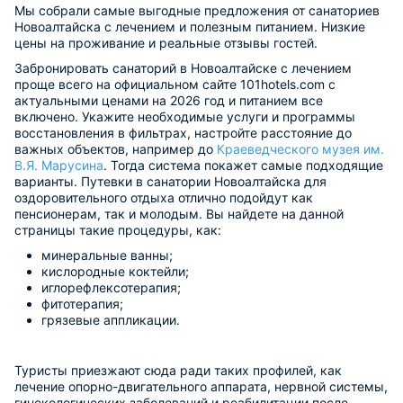
Мы собрали самые выгодные предложения от санаториев
Новоалтайска с лечением и полезным питанием. Низкие
цены на проживание и реальные отзывы гостей.
Забронировать санаторий в Новоалтайске с лечением
проще всего на официальном сайте 101hotels.com с
актуальными ценами на 2026 год и питанием все
включено. Укажите необходимые услуги и программы
восстановления в фильтрах, настройте расстояние до
важных объектов, например до
Краеведческого музея им.
В.Я. Марусина
. Тогда система покажет самые подходящие
варианты. Путевки в санатории Новоалтайска для
оздоровительного отдыха отлично подойдут как
пенсионерам, так и молодым. Вы найдете на данной
страницы такие процедуры, как:
минеральные ванны;
кислородные коктейли;
иглорефлексотерапия;
фитотерапия;
грязевые аппликации.
Туристы приезжают сюда ради таких профилей, как
лечение опорно-двигательного аппарата, нервной системы,
гинекологических заболеваний и реабилитации после