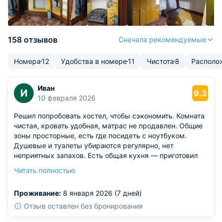
158 отзывов
Сначала рекомендуемые
Номера
12
Удобства в номере
11
Чистота
8
Располо
Иван
И
9.3
10 февраля 2026
Решил попробовать хостел, чтобы сэкономить. Комната
чистая, кровать удобная, матрас не продавлен. Общие
зоны просторные, есть где посидеть с ноутбуком.
Душевые и туалеты убираются регулярно, нет
неприятных запахов. Есть общая кухня — приготовил
себе ужин, не тратясь на кафе.
Читать полностью
Из недостатков: в комнате не хватало розеток.
Приходилось ждать, пока освободится одна, чтобы
Проживание:
8 января 2026 (7 дней)
зарядить телефон. Но для бюджетного варианта —
вполне достойно.
Отзыв оставлен без бронирования