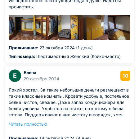
Из недостатков: плохо уходит вода в душе. Надо бы
прочистить.
Проживание:
27 октября 2024 (1 день)
Тип номера:
Шестиместный Женский (Койко-место)
Елена
Е
10
29 октября 2024
Яркий хостел. За такие небольшие деньги размещают в
такие классные комнаты. Кровати удобные, постельное
белье чистое, свежее. Даже запах кондиционера для
белья уловила. Удобства на этаже, но к этому я была
готова. Поддерживают в них чистоту и порядок, хотя
это очень сложно из-за постоянного потока людей.
Читать полностью
Администратор — очень очаровательная девушка.
Местоположение у хостела просто 10 из 10.
Проживание:
14 октября 2024 (4 дня)