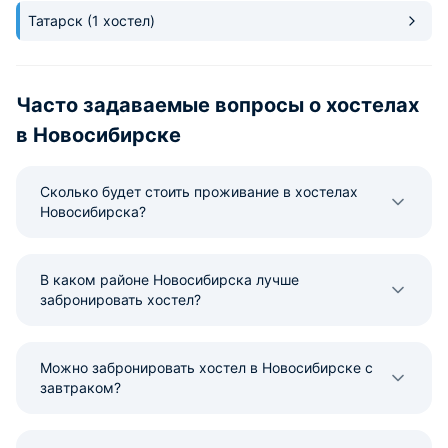
общем доступе, но уборки
Татарск
проводят регулярно. К тому же
(1 хостел)
используется современная
техника и сантехника.
Часто задаваемые вопросы о хоcтелах
в Новосибирске
Сколько будет стоить проживание в хостелах
Новосибирска?
В каком районе Новосибирска лучше
забронировать хостел?
Можно забронировать хостел в Новосибирске с
завтраком?