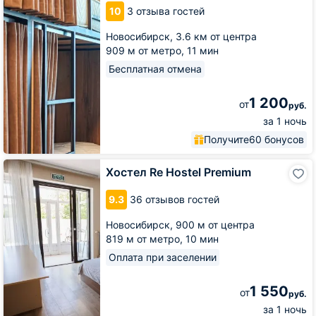
10
3 отзыва гостей
Новосибирск,
3.6 км от центра
909 м от метро,
11 мин
Бесплатная отмена
1 200
от
руб.
за 1 ночь
Получите
60 бонусов
Хостел
Хостел Re Hostel Premium
Re
Hostel
9.3
36 отзывов гостей
Premium
Новосибирск,
900 м от центра
819 м от метро,
10 мин
Оплата при заселении
1 550
от
руб.
за 1 ночь