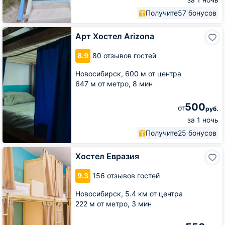
Получите
57 бонусов
Арт
Арт Хостел Arizona
Хостел
Arizona
8.9
80 отзывов гостей
Новосибирск,
600 м от центра
647 м от метро,
8 мин
500
от
руб.
за 1 ночь
Получите
25 бонусов
Хостел
Хостел Евразия
Евразия
9.3
156 отзывов гостей
Новосибирск,
5.4 км от центра
222 м от метро,
3 мин