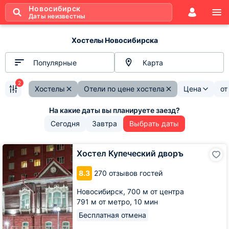
Новосибирск
Даты неизвестны
Хостелы Новосибирска
Популярные
Карта
2
Хостелы
Отели по цене хостела
Цена
о
Сегодня
Завтра
Выбрать даты
Хостел
Хостел Купеческий дворъ
Купеческий
дворъ
8.3
270 отзывов гостей
Новосибирск,
700 м от центра
791 м от метро,
10 мин
Бесплатная отмена