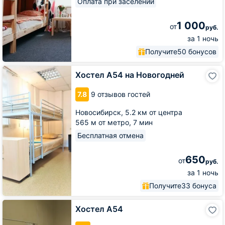
Оплата при заселении
1 000
от
руб.
за 1 ночь
Получите
50 бонусов
Хостел
Хостел А54 на Новогодней
А54
на
7.8
9 отзывов гостей
Новогодней
Новосибирск,
5.2 км от центра
565 м от метро,
7 мин
Бесплатная отмена
650
от
руб.
за 1 ночь
Получите
33 бонуса
Хостел
Хостел А54
А54