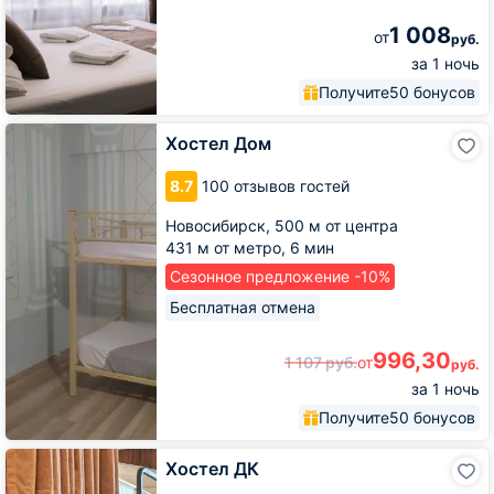
1 008
от
руб.
за 1 ночь
Получите
50 бонусов
Хостел
Хостел Дом
Дом
8.7
100 отзывов гостей
Новосибирск,
500 м от центра
431 м от метро,
6 мин
Сезонное предложение -10%
Бесплатная отмена
996,30
1 107
руб.
от
руб.
за 1 ночь
Получите
50 бонусов
Хостел
Хостел ДК
ДК