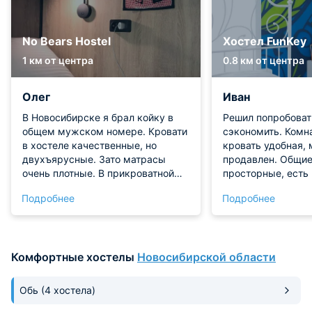
No Bears Hostel
Хостел FunKey
1 км от центра
0.8 км от центра
Олег
Иван
В Новосибирске я брал койку в
Решил попробоват
общем мужском номере. Кровати
сэкономить. Комна
в хостеле качественные, но
кровать удобная, 
двухъярусные. Зато матрасы
продавлен. Общие
очень плотные. В прикроватной
просторные, есть 
зоне есть удобные кармашки для
ноутбуком. Душев
Подробнее
Подробнее
мелочей, розетки, свет. Подушки
убираются регуляр
и постельное в хорошем
неприятных запах
состоянии. Набор полотенец
кухня — приготови
предлагается. Для вещей
тратясь на кафе.
Комфортные хостелы
Новосибирской области
оборудованы шкафы с
ключиками, поэтому можно не
переживать за сохранность своих
Обь
(4 хостела)
вещей. Кухня, душ, туалет в