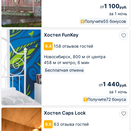
1 100
от
руб.
за 1 ночь
Получите
55 бонусов
Хостел
Хостел FunKey
FunKey
9.4
158 отзывов гостей
Новосибирск,
800 м от центра
458 м от метро,
6 мин
Бесплатная отмена
1 440
от
руб.
за 1 ночь
Получите
72 бонуса
Хостел
Хостел Caps Lock
Caps
Lock
9.6
63 отзыва гостей