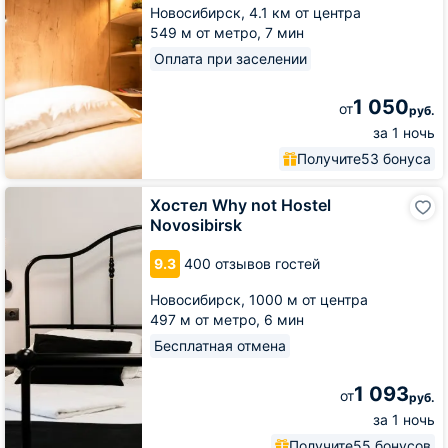
Новосибирск,
4.1 км от центра
549 м от метро,
7 мин
Оплата при заселении
1 050
от
руб.
за 1 ночь
Получите
53 бонуса
Хостел
Хостел Why not Hostel
Why
Novosibirsk
not
Hostel
9.3
400 отзывов гостей
Novosibirsk
Новосибирск,
1000 м от центра
497 м от метро,
6 мин
Бесплатная отмена
1 093
от
руб.
за 1 ночь
Получите
55 бонусов