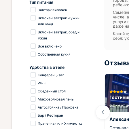
города,
Тип питания
ребенко
Завтрак включён
Семейны
числе: 
Включён завтрак и ужин
услуги 
или обед
даже на
Включён завтрак, обед и
Какой к
себя: у
ужин
Всё включено
Собственная кухня
Отзывы
Удобства в отеле
Конференц-зал
Wi-Fi
tudio
Обеденный стол
Отель Империал Hotel & SPA
Гостини
Микроволновая печь
1.4 км от центра
0.2 км от 
Автостоянка / Парковка
Бар / Ресторан
Сергей
Алекса
Прачечная или Химчистка
 с
Мой небольшой вояж оставил
Останавл