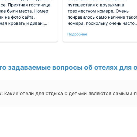
се. Приятная гостиница.
путешествия с друзьями в
вке были места. Номер
трехместном номере. Очень
к на фото сайта.
понравилось само наличие тако
ая кровать и диван.
номера, поскольку очень часто
ень чистый, но было
можно увидеть только
Подробнее
о. В номере
двухместные. Ключ от номера
ик, телевизор, чайник,
нам выдали быстро, почти без
 в бутылках - очень
ожидания. В основном приходи
нные принадлежности.
сюда спать, все остальное врем
 тоже кулеры с водой. В
проводили в прогулках и делах.
ть халаты, полотенца,
то задаваемые вопросы об отелях для о
алению, не было
ельного комплекта
го белья. Не стала
го принести (было
к: какие отели для отдыха с детьми являются самыми 
мы очень уставшие).
шторы не пропускали
отлично выспались. Окна
 во внутренний двор.