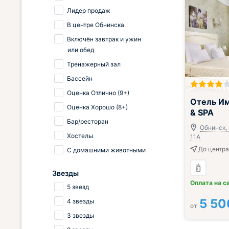
Лидер продаж
В центре Обнинска
Включён завтрак и ужин
или обед
Тренажерный зал
Бассейн
Оценка Отлично (9+)
Завтрак вклю
Отель Им
Оценка Хорошо (8+)
& SPA
Бар/ресторан
Обнинск, 
Хостелы
11А
До центра
С домашними животными
Звезды
Оплата на с
5 звезд
5 50
4 звезды
от
3 звезды