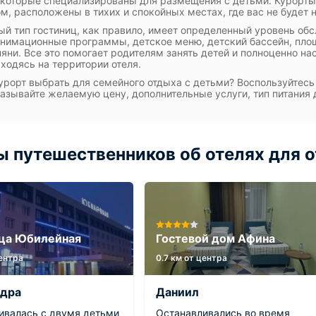
 которые специализированы для размещения с детьми. Курорты,
м, расположены в тихих и спокойных местах, где вас не будет 
й тип гостиниц, как правило, имеет определенный уровень обсл
анимационные программы, детское меню, детский бассейн, площ
няни. Все это помогает родителям занять детей и полноценно на
ходясь на территории отеля.
урорт выбрать для семейного отдыха с детьми? Воспользуйтесь 
казывайте желаемую цену, дополнительные услуги, тип питания 
 путешественников об отелях для о
ца Юбилейная
Гостевой дом Афина
центра
0.7 км от центра
ндра
Даниил
ивалась с двумя детьми
Останавливались во время