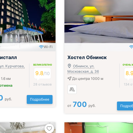
Wi-Fi
ак и ужин или обед
исталл
Хостел Обнинск
ВЕЛИКОЛЕПНО
ОЧЕНЬ 
ул. Курчатова,
Обнинск, ул.
Московская, д. 36
9.8
8.
/
10
1.6 км
До центра 1000 м
28 отзывов
134 о
 отмена
0
руб.
Подробнее
700
от
руб.
Подроб