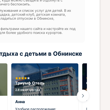
 куда можно съездить и отдохнуть с
ничего беспокоить.
уживания и список услуг для детей. В их
адка, детский клуб, детская комната,
сладиться отпуском в Обнинске,
фильтрами нашего сайта и настройте их под
для более удобного поиска курортов.
тдыха с детьми в Обнинске
Триумф Отель
Отель Крис
2.8 км от центра
1.6 км от центр
Анна
Татьяна
Удобное расположение:
Прекрасный о