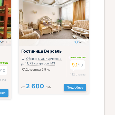
Wi-Fi
Wi-Fi
Гостиница Версаль
ОЧЕНЬ ХОРОШО
Обнинск, ул. Курчатова,
д. 41, 72 км трассы М3
ХОРОШО
9.1
/
10
До центра 2.5 км
/
10
432 отзыва
зыва
2 600
от
руб.
Подробнее
нее