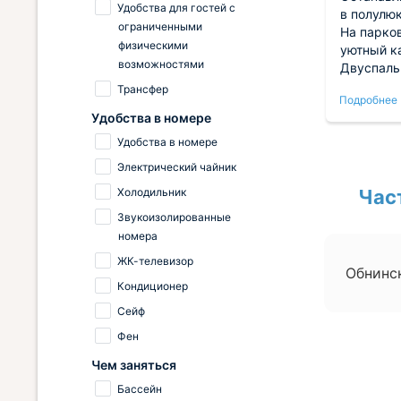
Удобства для гостей с
о
исключительно позитивные
в полулюк
ограниченными
ьшая,
впечатления, будучи простым и
На парко
физическими
ровать
приятным. Именно проживание
уютный ка
возможностями
толик
создало ощущение домашнего
Двуспальн
жно
комфорта, что позволило
Номер оч
Трансфер
Подробнее
Подробнее
отдохнуть с удовольствием.
прохладн
Удобства в номере
Район
Ничего плохого не произошло — я
холодильн
оший
рад всему, что связано с этой
чай, вода
Удобства в номере
поездкой.
мило. Ба
Электрический чайник
На этажах
Холодильник
номере ес
Час
но, к сож
Звукоизолированные
дополнит
номера
постельно
ЖК-телевизор
просить е
Обнинс
поздно и 
Кондиционер
Плотные 
Сейф
свет, мы 
выходили
Фен
Чем заняться
Бассейн