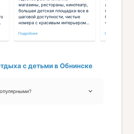
магазины, рестораны, кинотеатр,
атмосферный
большая детская площадка-все в
приветливый 
го
шаговой доступности, чистые
бронировали 
номера с красивым интерьером,
чисто, порад
очень приветливый персонал,
приветственн
Подробнее
Подробнее
вкусная еда!
вроде бы мел
приятно. Сра
ли
впечатление 
я
конкретного г
абстрактную 
тдыха с детьми в Обнинске
стоимость вх
большим выб
ресторан при 
делает компл
коктейля на 
популярными?
или без алког
однозначно р
понравилось в
чему.