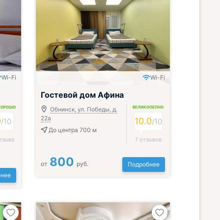
Wi-Fi
Wi-Fi
Гостевой дом Афина
ХОРОШО
ВЕЛИКОЛЕПНО
Обнинск, ул. Победы, д.
22а
9
10.0
/
10
/
10
До центра 700 м
тзыва
7 отзывов
800
от
руб.
Подробнее
нее