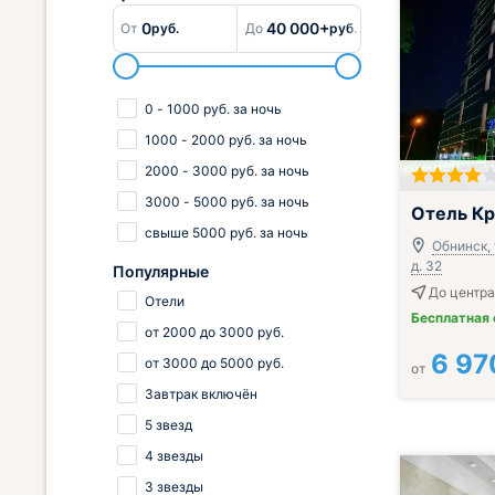
0
40 000+
От
руб.
До
руб.
0
-
1000
руб.
за ночь
1000
-
2000
руб.
за ночь
2000
-
3000
руб.
за ночь
3000
-
5000
руб.
за ночь
Включён завтр
Отель Кр
свыше
5000
руб.
за ночь
Обнинск, 
д. 32
Популярные
До центра 
Отели
Бесплатная
от
2000
до
3000
руб.
6 97
от
3000
до
5000
руб.
от
Завтрак включён
5 звезд
4 звезды
3 звезды