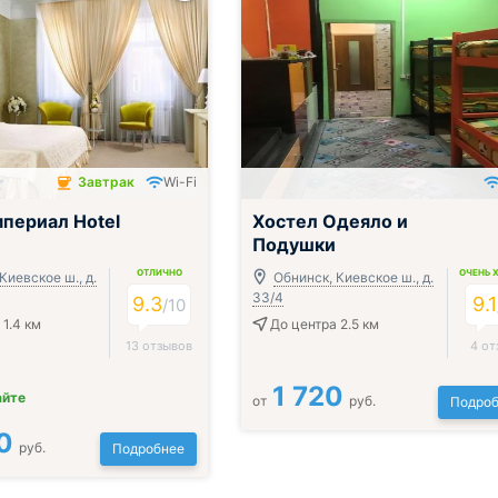
Завтрак
Wi-Fi
чён
периал Hotel
Хостел Одеяло и
Подушки
ОТЛИЧНО
ОЧЕНЬ 
Киевское ш., д.
Обнинск, Киевское ш., д.
33/4
9.3
9.1
/
10
 1.4 км
До центра 2.5 км
13 отзывов
4 от
1 720
айте
от
руб.
Подроб
0
руб.
Подробнее