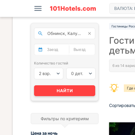
ВАЛЮТА:
Гостиницы Рос
Гости
деть
Количество гостей
2 взр.
0 дет.
Где 
НАЙТИ
Сортировать
Фильтры по критериям
Цена за
ночь