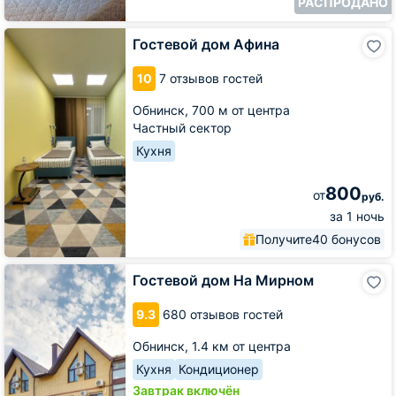
РАСПРОДАНО
Гостевой
Гостевой дом Афина
дом
Афина
10
7 отзывов гостей
Обнинск,
700 м от центра
Частный сектор
Кухня
800
от
руб.
за 1 ночь
Получите
40 бонусов
Гостевой
Гостевой дом На Мирном
дом
На
9.3
680 отзывов гостей
Мирном
Обнинск,
1.4 км от центра
Кухня
Кондиционер
Завтрак включён