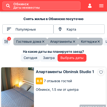
Обнинск
Даты неизвестны
Снять жилье в Обнинске посуточно
Популярные
Карта
3
Гостевые дома
Апартаменты
Коттеджи
Сегодня
Завтра
Выбрать даты
Апартаменты
Апартаменты Obninsk Studio 1
Obninsk
Studio
8.9
7 отзывов гостей
1
Обнинск,
1.5 км от центра