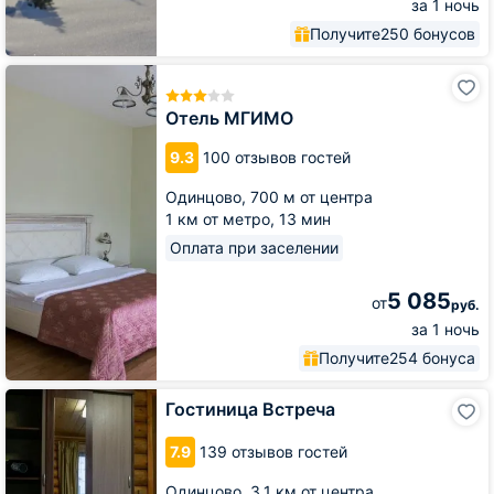
за 1 ночь
Получите
250 бонусов
Отель
МГИМО
Отель МГИМО
9.3
100 отзывов гостей
Одинцово,
700 м от центра
1 км от метро,
13 мин
Оплата при заселении
5 085
от
руб.
за 1 ночь
Получите
254 бонуса
Гостиница
Гостиница Встреча
Встреча
7.9
139 отзывов гостей
Одинцово,
3.1 км от центра