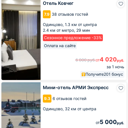
Отель
Отель Ковчег
Ковчег
7.9
38 отзывов гостей
Одинцово,
1.3 км от центра
2.4 км от метро,
29 мин
Сезонное предложение -33%
Оплата на сайте
4 020
6 000
руб.
от
руб.
за 1 ночь
Получите
201 бонус
Мини-
Мини-отель АРМИ Экспресс
отель
АРМИ
9.3
6 отзывов гостей
Экспресс
Одинцово,
32 км от центра
5 000
от
руб.