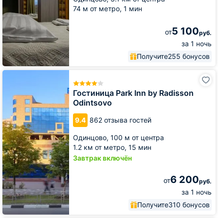
74 м от метро,
1 мин
5 100
от
руб.
за 1 ночь
Получите
255 бонусов
Гостиница
Park
Inn
Гостиница Park Inn by Radisson
by
Odintsovo
Radisson
Odintsovo
9.4
862 отзыва гостей
Одинцово,
100 м от центра
1.2 км от метро,
15 мин
Завтрак включён
6 200
от
руб.
за 1 ночь
Получите
310 бонусов