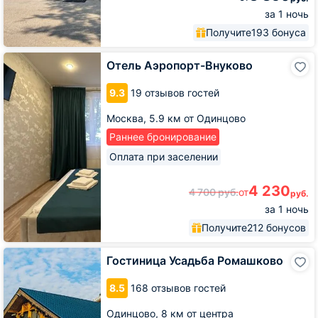
за 1 ночь
Получите
193 бонуса
Отель
Отель Аэропорт-Внуково
Аэропорт-
Внуково
9.3
19 отзывов гостей
Москва,
5.9 км от Одинцово
Раннее бронирование
Оплата при заселении
4 230
4 700
руб.
от
руб.
за 1 ночь
Получите
212 бонусов
Гостиница
Гостиница Усадьба Ромашково
Усадьба
Ромашково
8.5
168 отзывов гостей
Одинцово,
8 км от центра