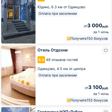
Юдино,
6.3 км от Одинцово
Оплата при заселении
3 000
от
руб.
за 1 ночь
Получите
150 бонусов
Отель
Отель Отдохни
Отдохни
8.3
49 отзывов гостей
Одинцово,
4.5 км от центра
Оплата при заселении
3 100
от
руб.
за 1 ночь
Получите
155 бонусов
Гостиница
Гостиница НЭП-Дубки