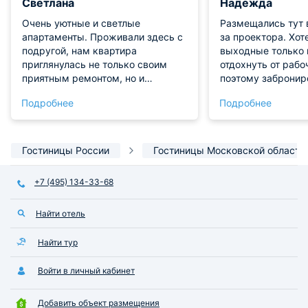
Светлана
Надежда
Очень уютные и светлые
Размещались тут 
апартаменты. Проживали здесь с
за проектора. Хот
подругой, нам квартира
выходные только 
приглянулась не только своим
отдохнуть от рабо
приятным ремонтом, но и
поэтому забронир
адекватной ценой. Для комфорта
апартаменты Уютн
Подробнее
Подробнее
тут все есть. Расположение
проектором. Смот
удобное, до метро недалеко. В
вечерам наши лю
общем, мы остались довольны!
мультфильмы детс
вместе и просто о
Гостиницы России
Гостиницы Московской области
Впечатления остал
положительные. К
+7 (495) 134-33-68
современная, чис
просторная.
Найти отель
Найти тур
Войти в личный кабинет
Добавить объект размещения