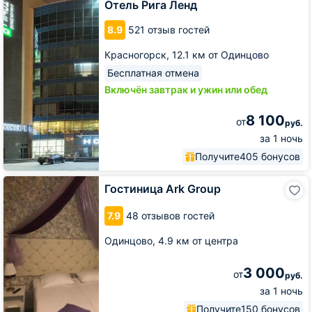
Ленд
Отель Рига Ленд
8.9
521 отзыв гостей
Красногорск,
12.1 км от Одинцово
Бесплатная отмена
Включён завтрак и ужин или обед
8 100
от
руб.
за 1 ночь
Получите
405 бонусов
Гостиница
Гостиница Ark Group
Ark
Group
7.9
48 отзывов гостей
Одинцово,
4.9 км от центра
3 000
от
руб.
за 1 ночь
Получите
150 бонусов