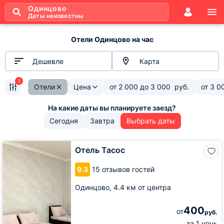
Одинцово
Даты неизвестны
Отели Одинцово на час
Дешевле
Карта
1
Отели
Цена
от
2 000
до
3 000
руб.
от
3 0
Сегодня
Завтра
Выбрать даты
Отель
Отель Тасос
Тасос
9.3
15 отзывов гостей
Одинцово,
4.4 км от центра
400
от
руб.
за 1 ночь