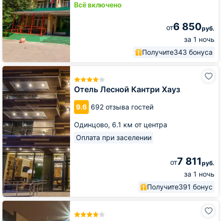
Всё включено
6 850
от
руб.
за 1 ночь
Получите
343 бонуса
Отель
Лесной
Кантри
Отель Лесной Кантри Хауз
Хауз
9.6
692 отзыва гостей
Одинцово,
6.1 км от центра
Оплата при заселении
7 811
от
руб.
за 1 ночь
Получите
391 бонус
Отель
Рига