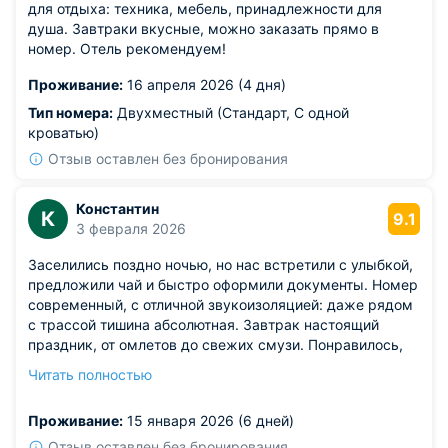
для отдыха: техника, мебель, принадлежности для
душа. Завтраки вкусные, можно заказать прямо в
номер. Отель рекомендуем!
Проживание:
16 апреля 2026 (4 дня)
Тип номера:
Двухместный (Стандарт, С одной
кроватью)
Отзыв оставлен без бронирования
Константин
К
9.1
3 февраля 2026
Заселились поздно ночью, но нас встретили с улыбкой,
предложили чай и быстро оформили документы. Номер
современный, с отличной звукоизоляцией: даже рядом
с трассой тишина абсолютная. Завтрак настоящий
праздник, от омлетов до свежих смузи. Понравилось,
что есть фитнесзал: утром пробежался на тренажёре,
Читать полностью
чувствуя прилив сил.
Из недостатков: в минибаре не хватало воды, но это
Проживание:
15 января 2026 (6 дней)
мелочи.
Отзыв оставлен без бронирования