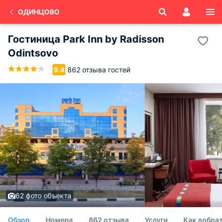
ОДИНЦОВО
Гостиница Park Inn by Radisson
Odintsovo
862 отзыва гостей
9.4
62 фото объекта
Обзор
Номера
862 отзыва
Услуги
Как добра