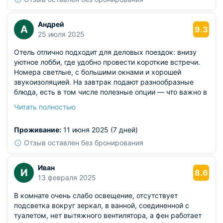
Андрей
А
9.3
25 июля 2025
Отель отлично подходит для деловых поездок: внизу
уютное лобби, где удобно провести короткие встречи.
Номера светлые, с большими окнами и хорошей
звукоизоляцией. На завтрак подают разнообразные
блюда, есть в том числе полезные опции — что важно в
поездке. Персонал отзывается быстро, даже по
Читать полностью
мелочам. В локации отеля всё под рукой — магазины,
транспорт, аптеки. Приятно возвращаться вечером
Проживание:
11 июня 2025 (7 дней)
после рабочего дня — атмосфера расслабляет. Чистота
в номере безукоризненная.
Отзыв оставлен без бронирования
Из недостатков: в душе напор воды меняется
скачками.
Иван
И
8.6
13 февраля 2025
В комнате очень слабо освещение, отсутствует
подсветка вокруг зеркал, в ванной, соединенной с
туалетом, нет вытяжного вентилятора, а фен работает