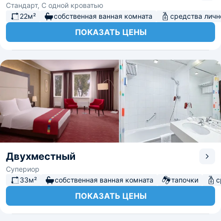
Стандарт, С одной кроватью
22м²
собственная ванная комната
средства личн
ПОКАЗАТЬ ЦЕНЫ
Двухместный
Супериор
33м²
собственная ванная комната
тапочки
с
ПОКАЗАТЬ ЦЕНЫ