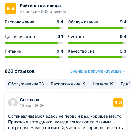
Рейтинг гостиницы
9.4
на основе 862 отзывов
Расположение
9.4
Обслуживание
9.4
Цена/качество
9.1
Чистота
9.4
Питание
9.4
Качество сна
9.3
862 отзывов
Сначала рекомендуемые
Обслуживание
23
Расположение
19
Номера
19
Еда
1
Светлана
9.8
18 мая 2026
Останавливаемся здесь не первый раз, хорошее место.
Приятные сотрудники, всегда помогают по разным
вопросам. Номер отличный, чистота и порядок, все есть