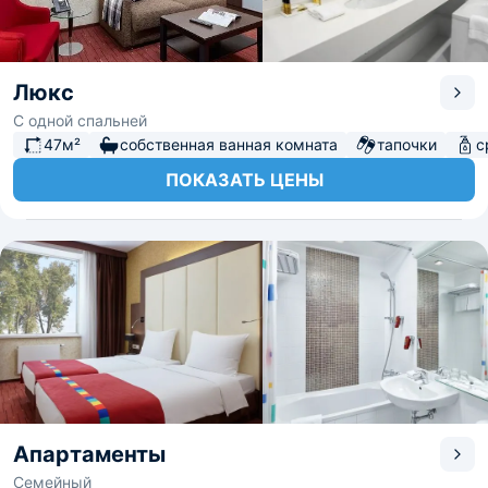
Люкс
С одной спальней
47м²
собственная ванная комната
тапочки
с
ПОКАЗАТЬ ЦЕНЫ
Апартаменты
Семейный