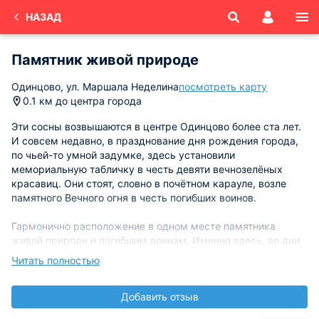
НАЗАД
Памятник живой природе
Одинцово, ул. Маршала Неделина
посмотреть карту
0.1 км до центра города
Эти сосны возвышаются в центре Одинцово более ста лет.
И совсем недавно, в празднование дня рождения города,
по чьей-то умной задумке, здесь установили
мемориальную табличку в честь девяти вечнозелёных
красавиц. Они стоят, словно в почётном карауле, возле
памятного Вечного огня в честь погибших воинов.
Гармонично расположение в одном месте памятника
живой природе и погибшим воинам. Именно здесь, во дни
майских торжеств, собирается весь город почтить память
Читать полностью
не вернувшихся с поля боя. Они погибли, чтобы природа и
люди, населяющие этот славный подмосковный городок
Добавить отзыв
жили, радовались и не забывали свою историю.