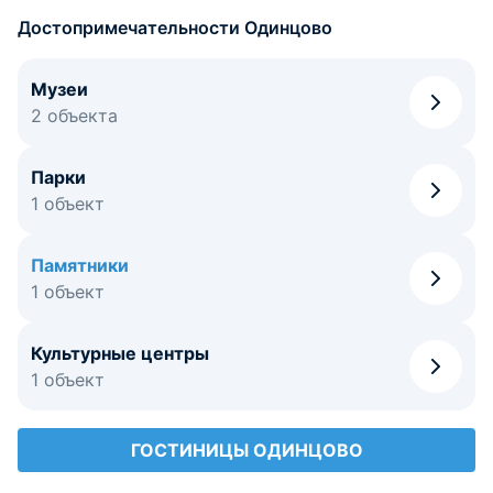
множестве памятных достопримечательностей этого
славного подмосковного городка.
Достопримечательности Одинцово
Музеи
2 объекта
Парки
1 объект
Памятники
1 объект
Культурные центры
1 объект
ГОСТИНИЦЫ ОДИНЦОВО