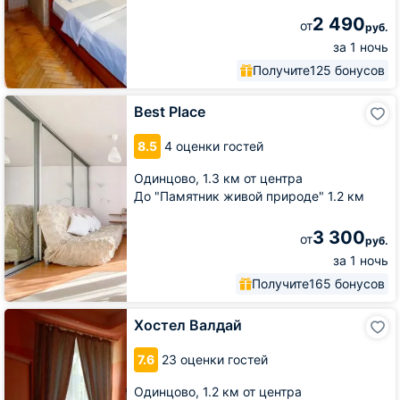
2 490
от
руб.
за 1 ночь
Получите
125 бонусов
Best
Best Place
Place
8.5
4 оценки гостей
Одинцово,
1.3 км от центра
До "Памятник живой природе" 1.2 км
3 300
от
руб.
за 1 ночь
Получите
165 бонусов
Хостел
Хостел Валдай
Валдай
7.6
23 оценки гостей
Одинцово,
1.2 км от центра