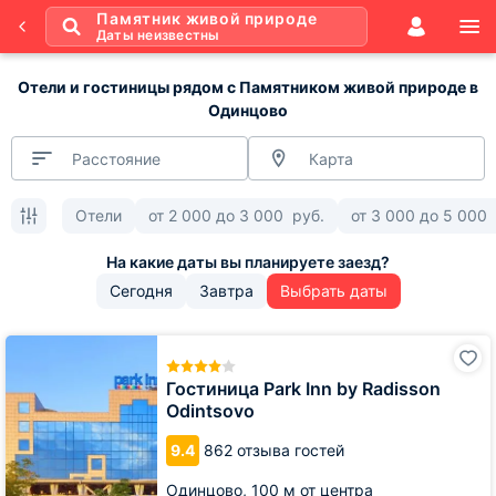
Памятник живой природе
Даты неизвестны
Отели и гостиницы рядом с Памятником живой природе в
Одинцово
Расстояние
Карта
Отели
от
2 000
до
3 000
руб.
от
3 000
до
5 000
Сегодня
Завтра
Выбрать даты
Гостиница
Park
Inn
Гостиница Park Inn by Radisson
by
Odintsovo
Radisson
Odintsovo
9.4
862 отзыва гостей
Одинцово,
100 м от центра