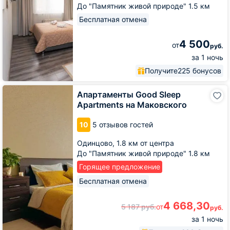
До "Памятник живой природе" 1.5 км
Бесплатная отмена
4 500
от
руб.
за 1 ночь
Получите
225 бонусов
Апартаменты
Апартаменты Good Sleep
Good
Apartments на Маковского
Sleep
Apartments
10
5 отзывов гостей
на
Маковского
Одинцово,
1.8 км от центра
До "Памятник живой природе" 1.8 км
Горящее предложение
Бесплатная отмена
4 668,30
5 187
руб.
от
руб.
за 1 ночь