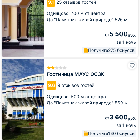
9.1
25 отзывов гостей
Очаг
Одинцово,
700 м от центра
До "Памятник живой природе" 526 м
5 500
от
руб.
за 1 ночь
Получите
275 бонусов
Гостиница
МАУС
ОСЗК
Гостиница МАУС ОСЗК
9.6
9 отзывов гостей
Одинцово,
500 м от центра
До "Памятник живой природе" 569 м
3 600
от
руб.
за 1 ночь
Получите
180 бонусов