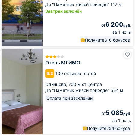
До "Памятник живой природе" 117 м
Завтрак включён
6 200
от
руб.
за 1 ночь
Получите
310 бонусов
Отель
МГИМО
Отель МГИМО
9.3
100 отзывов гостей
Одинцово,
700 м от центра
До "Памятник живой природе" 554 м
Оплата при заселении
5 085
от
руб.
за 1 ночь
Получите
254 бонуса