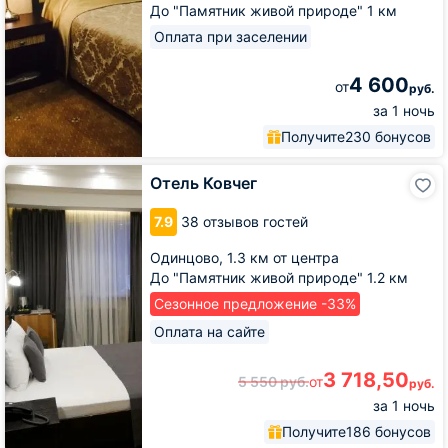
До "Памятник живой природе" 1 км
Оплата при заселении
4 600
от
руб.
за 1 ночь
Получите
230 бонусов
Отель
Отель Ковчег
Ковчег
7.9
38 отзывов гостей
Одинцово,
1.3 км от центра
До "Памятник живой природе" 1.2 км
Сезонное предложение -33%
Оплата на сайте
3 718,50
5 550
руб.
от
руб.
за 1 ночь
Получите
186 бонусов