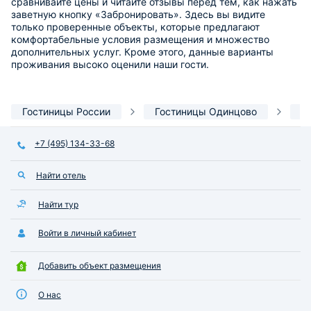
сравнивайте цены и читайте отзывы перед тем, как нажать
заветную кнопку «Забронировать». Здесь вы видите
только проверенные объекты, которые предлагают
комфортабельные условия размещения и множество
дополнительных услуг. Кроме этого, данные варианты
проживания высоко оценили наши гости.
Гостиницы России
Гостиницы Одинцово
О
+7 (495) 134-33-68
Найти отель
Найти тур
Войти в личный кабинет
Добавить объект размещения
О нас