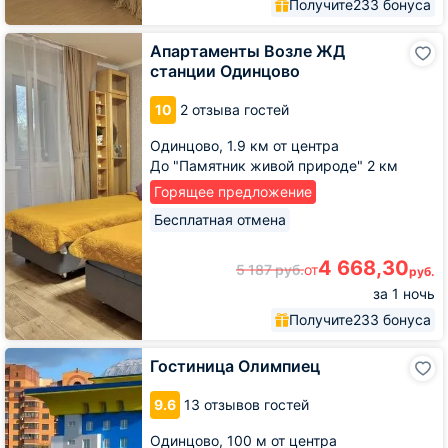
Получите
233 бонуса
Апартаменты
Апартаменты Возле ЖД
Возле
станции Одинцово
ЖД
станции
10
2 отзыва гостей
Одинцово
Одинцово,
1.9 км от центра
До "Памятник живой природе" 2 км
Горящее предложение
Бесплатная отмена
4 668,30
5 187
руб.
от
руб.
за 1 ночь
Получите
233 бонуса
Гостиница
Гостиница Олимпиец
Олимпиец
9.6
13 отзывов гостей
Одинцово,
100 м от центра