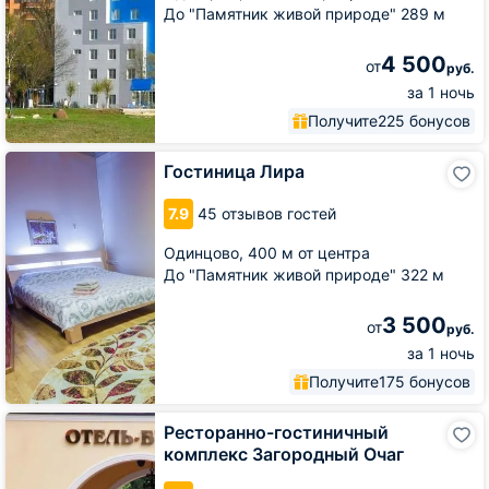
До "Памятник живой природе" 289 м
4 500
от
руб.
за 1 ночь
Получите
225 бонусов
Гостиница
Гостиница Лира
Лира
7.9
45 отзывов гостей
Одинцово,
400 м от центра
До "Памятник живой природе" 322 м
3 500
от
руб.
за 1 ночь
Получите
175 бонусов
Ресторанно-
Ресторанно-гостиничный
гостиничный
комплекс Загородный Очаг
комплекс
Загородный