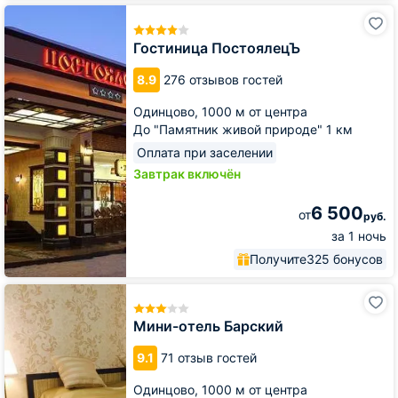
Гостиница
ПостоялецЪ
Гостиница ПостоялецЪ
8.9
276 отзывов гостей
Одинцово,
1000 м от центра
До "Памятник живой природе" 1 км
Оплата при заселении
Завтрак включён
6 500
от
руб.
за 1 ночь
Получите
325 бонусов
Мини-
отель
Барский
Мини-отель Барский
9.1
71 отзыв гостей
Одинцово,
1000 м от центра