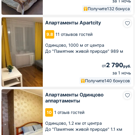
за 1 ночь
Получите
132 бонуса
Апартаменты
Апартаменты Apartcity
Apartcity
9.8
11 отзывов гостей
Одинцово,
1000 м от центра
До "Памятник живой природе" 989 м
2 790
от
руб.
за 1 ночь
Получите
140 бонусов
Апартаменты
Апартаменты Одинцово
Одинцово
аппартаменты
аппартаменты
10
1 отзыв гостей
Одинцово,
1.2 км от центра
До "Памятник живой природе" 1.1 км