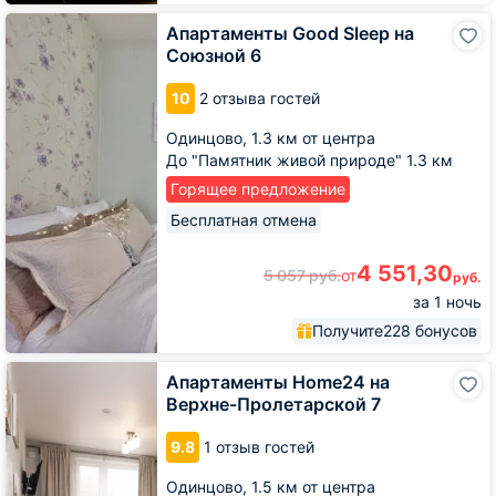
Апартаменты
Апартаменты Good Sleep на
Good
Союзной 6
Sleep
на
10
2 отзыва гостей
Союзной
6
Одинцово,
1.3 км от центра
До "Памятник живой природе" 1.3 км
Горящее предложение
Бесплатная отмена
4 551,30
5 057
руб.
от
руб.
за 1 ночь
Получите
228 бонусов
Апартаменты
Апартаменты Home24 на
Home24
Верхне-Пролетарской 7
на
Верхне-
9.8
1 отзыв гостей
Пролетарской
7
Одинцово,
1.5 км от центра