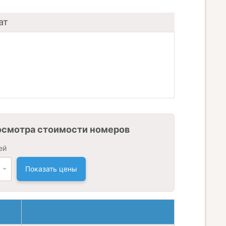
ат
осмотра стоимости номеров
ей
Показать цены