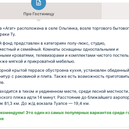
Про Гостиницу
а «Агат» расположена в селе Ольгинка, возле торгового бытово
реки Ту.
 фонд представлен в категориях полу-люкс, студио,
естный и семейный. Комнаты оснащены односпальными и
ными кроватями, телевизорами и комплектами чистого постель
акже мягкой и прикроватной мебелью.
орной крытой террасе обустроена кухня, установлен обеденны
рнитур с раковиной и плита. Также есть возможность приготовит
ле.
аходится в тихом и уединенном месте, среди лесной местности
ского пляжа идти 14 минут. Расстояние до ближайшего аэропо
к 81,3 км. До ж/д вокзала Туапсе — 19,4 км.
комендуем! Это один из самых популярных вариантов среди г
ке