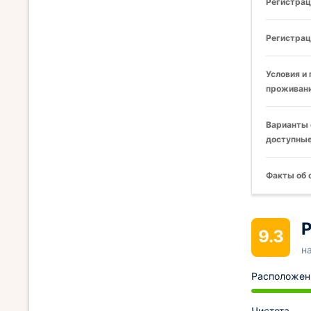
Регистрац
Регистрац
Условия и
проживани
Варианты 
доступные
Факты об 
Р
9.3
н
Расположен
Чистота