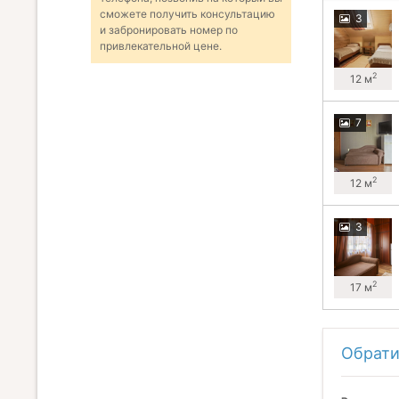
сможете получить консультацию
3
и забронировать номер по
привлекательной цене.
2
12 м
7
2
12 м
3
2
17 м
Обрати