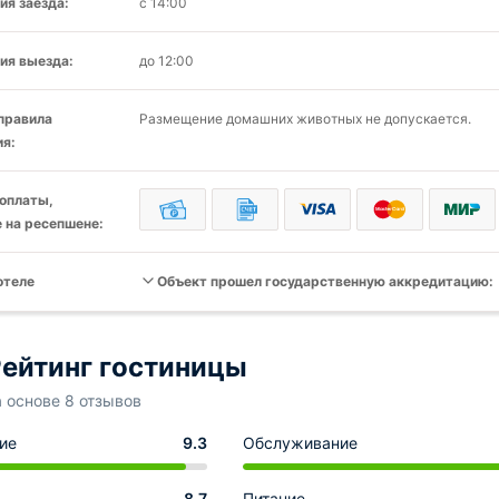
ия заезда:
с 14:00
ия выезда:
до 12:00
 правила
Размещение домашних животных не допускается.
я:
оплаты,
 на ресепшене:
отеле
Объект прошел государственную аккредитацию:
ейтинг гостиницы
а основе 8 отзывов
ие
9.3
Обслуживание
8.7
Питание