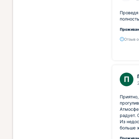
Проведя 
полность
Проживан
Отзыв о
П
Приятно,
прогулив
Атмосфер
радует. 
Из недос
больше 
Проживан