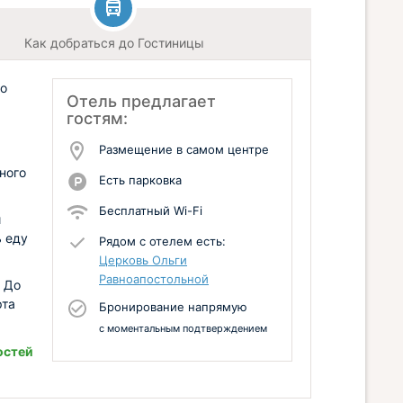
Как добраться до Гостиницы
го
Отель предлагает
гостям:
Размещение в самом центре
ного
Есть парковка
Бесплатный Wi-Fi
й
ь еду
Рядом с отелем есть:
Церковь Ольги
Равноапостольной
. До
рта
Бронирование напрямую
с моментальным подтверждением
остей