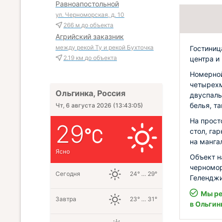
Равноапостольной
ул. Черноморская, д. 10
266 м
до объекта
Агрийский заказник
между рекой Ту и рекой Бухточка
Гостиниц
2.19 км
до объекта
центра и 
Номерной
четырехм
Ольгинка, Россия
двуспаль
белья, т
Чт, 6 августа 2026
(
13:43:06
)
На прост
29
стол, га
на манга
Ясно
Объект н
черномор
Сегодня
24° … 29°
Геленджи
Мы ре
Завтра
23° … 31°
в Ольгин