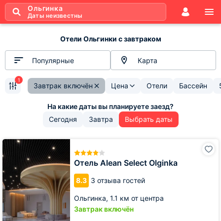
Ольгинка
Даты неизвестны
Отели Ольгинки с завтраком
Популярные
Карта
1
Завтрак включён
Цена
Отели
Бассейн
Сегодня
Завтра
Выбрать даты
Отель
Alean
Select
Отель Alean Select Olginka
Olginka
8.3
3 отзыва гостей
Ольгинка,
1.1 км от центра
Завтрак включён