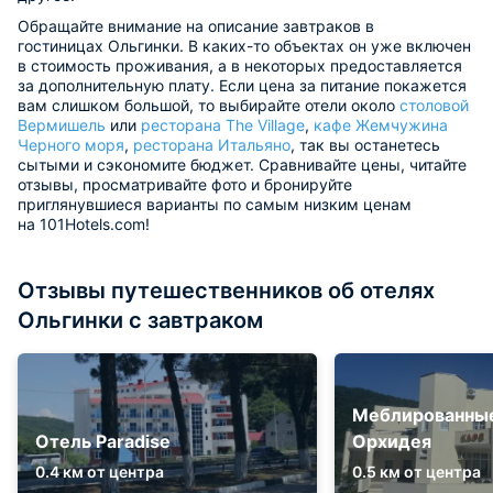
Обращайте внимание на описание завтраков в
гостиницах Ольгинки. В каких-то объектах он уже включен
в стоимость проживания, а в некоторых предоставляется
за дополнительную плату. Если цена за питание покажется
вам слишком большой, то выбирайте отели около
столовой
Вермишель
или
ресторана The Village
,
кафе Жемчужина
Черного моря
,
ресторана Итальяно
, так вы останетесь
сытыми и сэкономите бюджет. Сравнивайте цены, читайте
отзывы, просматривайте фото и бронируйте
приглянувшиеся варианты по самым низким ценам
на 101Hotels.com!
Отзывы путешественников об отелях
Ольгинки с завтраком
Меблированны
Отель Paradise
Орхидея
0.4 км от центра
0.5 км от центра