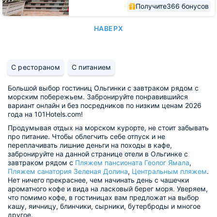
Получите
366 бонусов
НАВЕРХ
С рестораном
С питанием
Большой выбор гостиниц Ольгинки с завтраком рядом с
морским побережьем. Забронируйте понравившийся
вариант онлайн и без посредников по низким ценам 2026
года на 101Hotels.com!
Продумывая отдых на морском курорте, не стоит забывать
про питание. Чтобы облегчить себе отпуск и не
переплачивать лишние деньги на походы в кафе,
забронируйте на данной странице отели в Ольгинке с
завтраком рядом с
Пляжем пансионата Геолог Ямала
,
Пляжем санатория Зеленая Долина
,
Центральным пляжем
.
Нет ничего прекраснее, чем начинать день с чашечки
ароматного кофе и вида на ласковый берег моря. Уверяем,
что помимо кофе, в гостиницах вам предложат на выбор
кашу, яичницу, блинчики, сырники, бутерброды и многое
другое.