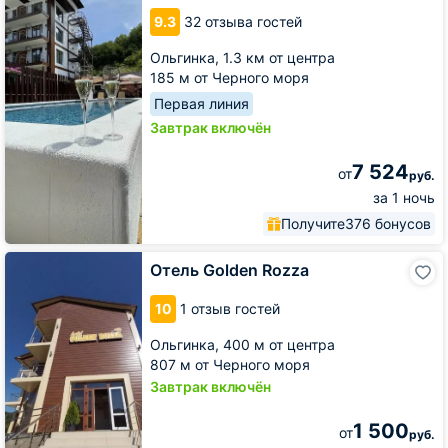
9.3
32 отзыва гостей
Ольгинка,
1.3 км от центра
185 м от Черного моря
Первая линия
Завтрак включён
7 524
от
руб.
за 1 ночь
Получите
376 бонусов
Отель
Отель Golden Rozza
Golden
Rozza
10
1 отзыв гостей
Ольгинка,
400 м от центра
807 м от Черного моря
Завтрак включён
1 500
от
руб.