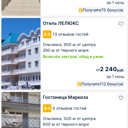
за 1 ночь
Получите
75 бонусов
Отель
Отель ЛЕЛЮКС
ЛЕЛЮКС
8.5
13 отзывов гостей
Ольгинка,
900 м от центра
290 м от Черного моря
Включён завтрак, обед и ужин
2 240
от
руб.
за 1 ночь
Получите
112 бонусов
Гостиница
Гостиница Маркиза
Маркиза
9.4
6 отзывов гостей
Ольгинка,
500 м от центра
600 м от Черного моря