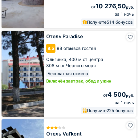
10 276,50
от
руб.
за 1 ночь
Получите
514 бонусов
Отель
Отель Paradise
Paradise
8.5
88 отзывов гостей
Ольгинка,
400 м от центра
808 м от Черного моря
Бесплатная отмена
Включён завтрак, обед и ужин
4 500
от
руб.
за 1 ночь
Получите
225 бонусов
Отель
Val’kont
Отель Val’kont