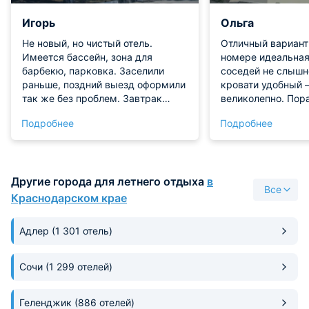
Игорь
Ольга
Не новый, но чистый отель.
Отличный вариант
Имеется бассейн, зона для
номере идеальная
барбекю, парковка. Заселили
соседей не слышн
раньше, поздний выезд оформили
кровати удобный 
так же без проблем. Завтрак
великолепно. Пор
достойный. Всё исправно, всё
кондиционера и б
Подробнее
Подробнее
работает. До пляжа прийдётся
белья. Вокруг мно
прогуляться минут 10.
магазинов. Обяза
Супермаркеты рядом.
вернемся!
Другие города для летнего отдыха
в
Все
Краснодарском крае
Адлер
(1 301 отель)
Сочи
(1 299 отелей)
Геленджик
(886 отелей)