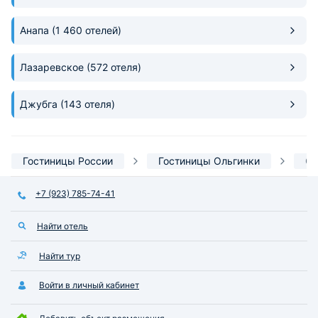
Анапа
(1 460 отелей)
Лазаревское
(572 отеля)
Джубга
(143 отеля)
Гостиницы России
Гостиницы Ольгинки
С 
+7 (923) 785-74-41
Найти отель
Найти тур
Войти в личный кабинет