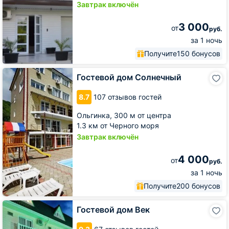
Завтрак включён
3 000
от
руб.
за 1 ночь
Получите
150 бонусов
Гостевой
Гостевой дом Солнечный
дом
Солнечный
8.7
107 отзывов гостей
Ольгинка,
300 м от центра
1.3 км от Черного моря
Завтрак включён
4 000
от
руб.
за 1 ночь
Получите
200 бонусов
Гостевой
Гостевой дом Век
дом
Век