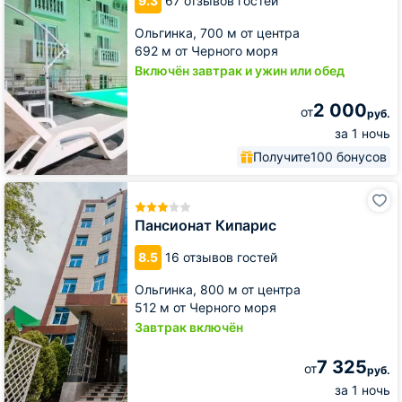
9.3
67 отзывов гостей
Ольгинка,
700 м от центра
692 м от Черного моря
Включён завтрак и ужин или обед
2 000
от
руб.
за 1 ночь
Получите
100 бонусов
Пансионат
Кипарис
Пансионат Кипарис
8.5
16 отзывов гостей
Ольгинка,
800 м от центра
512 м от Черного моря
Завтрак включён
7 325
от
руб.
за 1 ночь