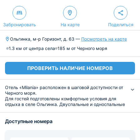
Забронировать
На карте
Поделиться
Ольгинка, м-р Горизонт, д. 63 —
Посмотреть на карте
1.3 км от центра села
185 м от Черного моря
ПРОВЕРИТЬ НАЛИЧИЕ НОМЕРОВ
Отель «Milania» расположен в шаговой доступности от
Черного моря.
Для гостей подготовлены комфортные условия для
отдыха в селе Ольгинка. Двуспальные и односпальные
кровати, диваны, прикроватные тумбочки,
кондиционеры, телевизоры, столы и шкафы — все для
Доступные номера
уютного проживания. В ванной — полноценный санузел,
есть полотенца.
В каждом помещении имеется холодильник и
электрочайник, любители еды, приготовленной на огне,