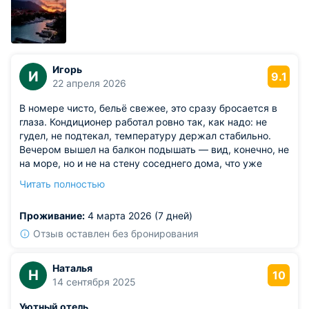
Игорь
И
9.1
22 апреля 2026
В номере чисто, бельё свежее, это сразу бросается в
глаза. Кондиционер работал ровно так, как надо: не
гудел, не подтекал, температуру держал стабильно.
Вечером вышел на балкон подышать — вид, конечно, не
на море, но и не на стену соседнего дома, что уже
плюс.
Читать полностью
Из недостатков: из пожеланий: было бы здорово, если
бы в номере стоял небольшой холодильник — иногда
Проживание:
4 марта 2026 (7 дней)
хочется оставить бутылку воды прохладной на ночь.
Отзыв оставлен без бронирования
Наталья
Н
10
14 сентября 2025
Уютный отель