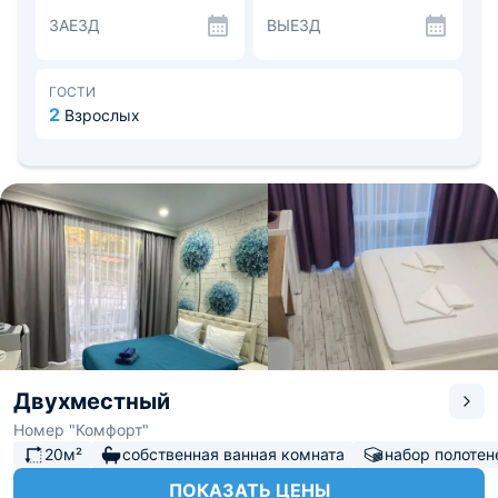
могут воспользоваться мангалом. Рядом находятся
ЗАЕЗД
ВЫЕЗД
продуктовые магазины и кафе.
В свободное время посетите парк «Кинетические
фигуры». Расстояние до железнодорожного вокзала —
18,8 км, до аэропорта — 82 км.
ГОСТИ
2
Взрослых
Двухместный
Номер "Комфорт"
20м²
собственная ванная комната
набор полотен
ПОКАЗАТЬ ЦЕНЫ