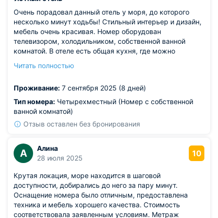
Очень порадовал данный отель у моря, до которого
несколько минут ходьбы! Стильный интерьер и дизайн,
мебель очень красивая. Номер оборудован
телевизором, холодильником, собственной ванной
комнатой. В отеле есть общая кухня, где можно
приготовить еду. Стоимость проживания сравнительно
Читать полностью
невысокая. Хозяин отеля и сотрудники очень приятные
и вежливые. Место расположения отеля тихое и
Проживание:
7 сентября 2025 (8 дней)
спокойное. Территория ухоженная и благоустроенная.
Всё понравилось, обязательно вернемся сюда!
Тип номера:
Четырехместный (Номер с собственной
ванной комнатой)
Отзыв оставлен без бронирования
Алина
А
10
28 июля 2025
Крутая локация, море находится в шаговой
доступности, добирались до него за пару минут.
Оснащение номера было отличным, предоставлена
техника и мебель хорошего качества. Стоимость
соответствовала заявленным условиям. Метраж