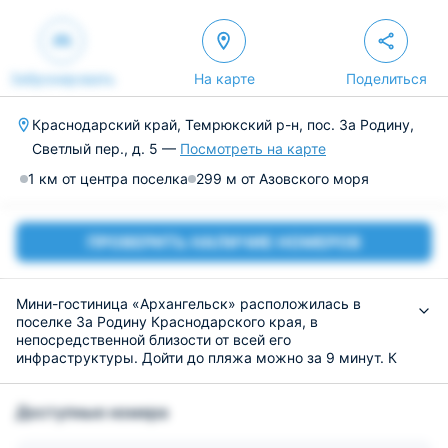
Забронировать
На карте
Поделиться
Краснодарский край, Темрюкский р-н, пос. За Родину,
Светлый пер., д. 5 —
Посмотреть на карте
1 км от центра поселка
299 м от Азовского моря
ПРОВЕРИТЬ НАЛИЧИЕ НОМЕРОВ
Мини-гостиница «Архангельск» расположилась в
поселке За Родину Краснодарского края, в
непосредственной близости от всей его
инфраструктуры. Дойти до пляжа можно за 9 минут. К
услугам гостей парковка, детская площадка,
круглосуточная регистрационная стойка и трансфер.
Доступные номера
Скоростной интернет-Wi-Fi доступен на всей
территории бесплатно.
Номерной фонд представлен уютными номерами, в