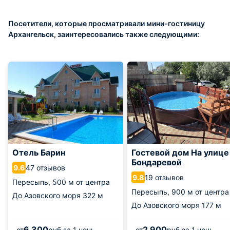
Посетители, которые просматривали мини-гостиницу
Архангельск, заинтересовались также следующими:
Отель Барин
Гостевой дом На улице
Бондаревой
47 отзывов
9.6
19 отзывов
9.8
Пересыпь,
500 м от центра
Пересыпь,
900 м от центра
До Азовского моря
322 м
До Азовского моря
177 м
6 300
2 900
от
руб.
за 1 ночь
от
руб.
за 1 ночь