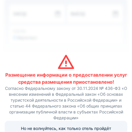
которых можно разместиться от двух и до четырех
человек. В каждом из номеров есть все необходимое
ЗАЕЗД
ВЫЕЗД
для комфортного проживания.
Гости могут самостоятельно готовить на общей кухне.
Также во дворе оборудована зона барбекю.
Расстояние до аэропорта Анапы составляет 42 км, до
ГОСТИ
железнодорожного вокзала — 47 км.
2
Взрослых
Размещение информации о предоставлении услуг
средства размещения приостановлено!
Согласно Федеральному закону от 30.11.2024 № 436-ФЗ «О
внесении изменений в Федеральный закон «Об основах
туристской деятельности в Российской Федерации» и
статью 44 Федерального закона «Об общих принципах
организации публичной власти в субъектах Российской
Федерации»
Но не волнуйтесь, как только отель пройдёт