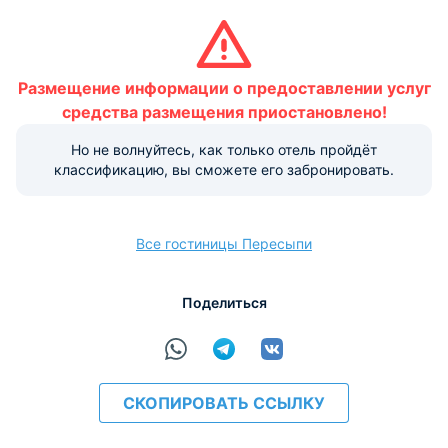
Важная информация:
Обратите внимание, что информация на странице может
быть предоставлена объектом размещения не в полной
Размещение информации о предоставлении услуг
мере. За подробной информацией об услугах и удобствах
средства размещения приостановлено!
рекомендуем обратиться в отель. Прямые контакты
указаны в верхней части страницы.
Но не волнуйтесь, как только отель пройдёт
классификацию, вы сможете его забронировать.
Условия и правила проживания:
Размещение домашних животных не допускается.
Варианты оплаты, доступные на ресепшене:
Все гостиницы Пересыпи
Этот объект размещения принимает только
наличные.
Поделиться
СКОПИРОВАТЬ ССЫЛКУ