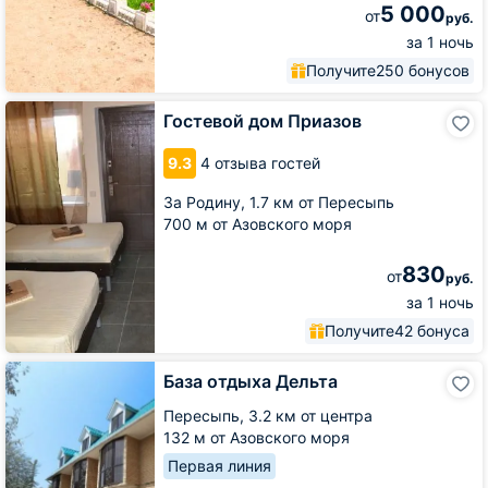
5 000
от
руб.
за 1 ночь
Получите
250 бонусов
Гостевой
Гостевой дом Приазов
дом
Приазов
9.3
4 отзыва гостей
За Родину,
1.7 км от Пересыпь
700 м от Азовского моря
830
от
руб.
за 1 ночь
Получите
42 бонуса
База
База отдыха Дельта
отдыха
Дельта
Пересыпь,
3.2 км от центра
132 м от Азовского моря
Первая линия