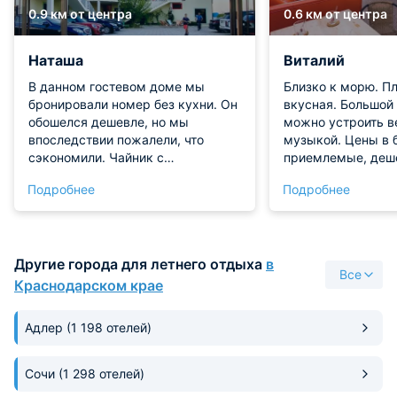
0.9 км от центра
0.6 км от центра
Наташа
Виталий
В данном гостевом доме мы
Близко к морю. П
бронировали номер без кухни. Он
вкусная. Большой
обошелся дешевле, но мы
можно устроить в
впоследствии пожалели, что
музыкой. Цены в 
сэкономили. Чайник с
приемлемые, деш
холодильником конечно были, но
соседей. Море глу
Подробнее
Подробнее
все же лучше, когда есть на чем
метрах уже по пл
приготовить. К качеству номеров
претензий нет, все оформлено с
комфортом. До моря идти 5
Другие города для летнего отдыха
в
минут, отлично!
Все
Краснодарском крае
Адлер
(1 198 отелей)
Сочи
(1 298 отелей)