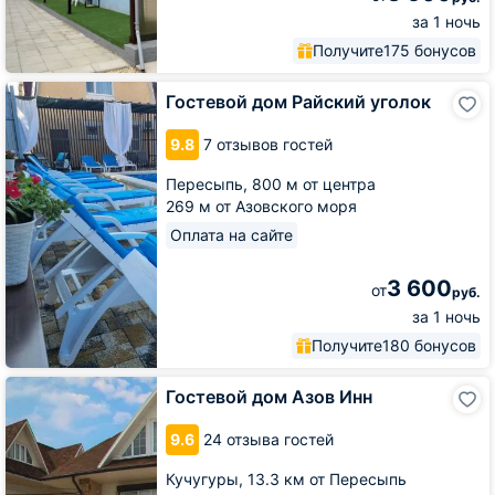
за 1 ночь
Получите
175 бонусов
Гостевой
Гостевой дом Райский уголок
дом
Райский
9.8
7 отзывов гостей
уголок
Пересыпь,
800 м от центра
269 м от Азовского моря
Оплата на сайте
3 600
от
руб.
за 1 ночь
Получите
180 бонусов
Гостевой
Гостевой дом Азов Инн
дом
Азов
9.6
24 отзыва гостей
Инн
Кучугуры,
13.3 км от Пересыпь