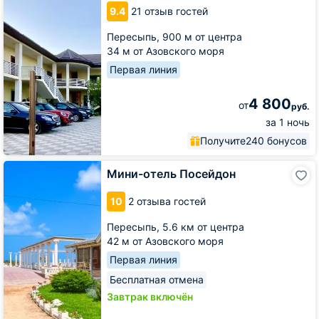
Aquarelle
9.4
21 отзыв гостей
Club
Пересыпь,
900 м от центра
34 м от Азовского моря
Первая линия
4 800
от
руб.
за 1 ночь
Получите
240 бонусов
Мини-
Мини-отель Посейдон
отель
Посейдон
10
2 отзыва гостей
Пересыпь,
5.6 км от центра
42 м от Азовского моря
Первая линия
Бесплатная отмена
Завтрак включён