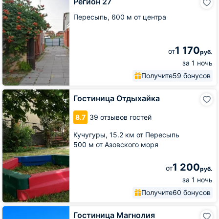
Регион 27
27
Пересыпь,
600 м от центра
1 170
от
руб.
за 1 ночь
Получите
59 бонусов
Гостиница
Гостиница Отдыхайка
Отдыхайка
8.7
39 отзывов гостей
Кучугуры,
15.2 км от Пересыпь
500 м от Азовского моря
1 200
от
руб.
за 1 ночь
Получите
60 бонусов
Гостиница
Гостиница Магнолия
Магнолия