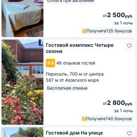
Оплата при заселении
2 500
от
руб.
за 1 ночь
Получите
125 бонусов
Гостевой
Гостевой комплекс Четыре
комплекс
сезона
Четыре
сезона
9.8
48 отзывов гостей
Пересыпь,
700 м от центра
587 м от Азовского моря
Бесплатная отмена
2 800
от
руб.
за 1 ночь
Получите
140 бонусов
Гостевой
Гостевой дом На улице
дом