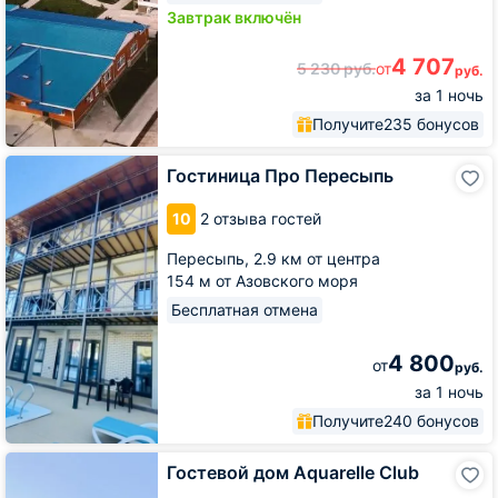
Завтрак включён
4 707
5 230
руб.
от
руб.
за 1 ночь
Получите
235 бонусов
Гостиница
Гостиница Про Пересыпь
Про
Пересыпь
10
2 отзыва гостей
Пересыпь,
2.9 км от центра
154 м от Азовского моря
Бесплатная отмена
4 800
от
руб.
за 1 ночь
Получите
240 бонусов
Гостевой
Гостевой дом Aquarelle Club
дом