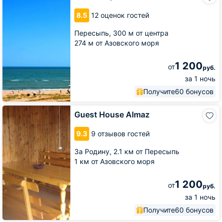
8.5
12 оценок гостей
Пересыпь,
300 м от центра
274 м от Азовского моря
1 200
от
руб.
за 1 ночь
Получите
60 бонусов
Guest
Guest House Almaz
House
Almaz
9.3
9 отзывов гостей
За Родину,
2.1 км от Пересыпь
1 км от Азовского моря
1 200
от
руб.
за 1 ночь
Получите
60 бонусов