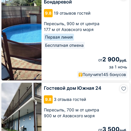
Бондаревой
На
улице
9.8
19 отзывов гостей
Бондаревой
Пересыпь,
900 м от центра
177 м от Азовского моря
Первая линия
Бесплатная отмена
2 900
от
руб.
за 1 ночь
Получите
145 бонусов
Гостевой
Гостевой дом Южная 24
дом
Южная
9.8
3 отзыва гостей
24
Пересыпь,
700 м от центра
900 м от Азовского моря
3 500
от
руб.