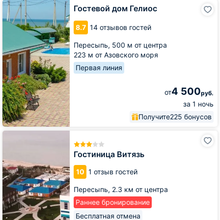
Гостевой
Гостевой дом Гелиос
дом
Гелиос
8.7
14 отзывов гостей
Пересыпь,
500 м от центра
223 м от Азовского моря
Первая линия
4 500
от
руб.
за 1 ночь
Получите
225 бонусов
Гостиница
Витязь
Гостиница Витязь
10
1 отзыв гостей
Пересыпь,
2.3 км от центра
Раннее бронирование
Бесплатная отмена