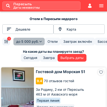
Пересыпь
Даты неизвестны
Отели в Пересыпи недорого
Дешевле
Карта
1
до
5 000
руб.
Отели
Завтрак включён
Басс
Сегодня
Завтра
Выбрать даты
Гостевой
Гостевой дом Морская 51
дом
Морская
9.4
70 отзывов гостей
51
За Родину,
2 км от Пересыпь
463 м от Азовского моря
Первая линия