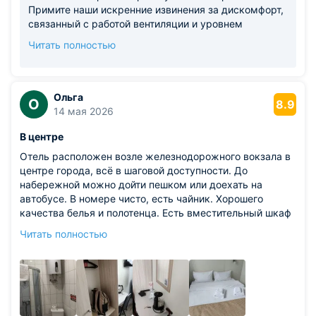
Примите наши искренние извинения за дискомфорт,
связанный с работой вентиляции и уровнем
влажности. Ваше замечание передано в
Читать полностью
техническую службу для оперативного исправления
ситуации и проверки климатических систем в
номерах данной категории. Мы также понимаем, что
расположение кафе может быть неудобным, и
Ольга
О
8.9
стараемся сделать путь до него максимально
14 мая 2026
понятным для гостей. Ваши комментарии помогают
В центре
нам становиться лучше. Будем рады видеть вас
снова и надеемся, что следующий визит оставит
Отель расположен возле железнодорожного вокзала в
только положительные впечатления.
центре города, всё в шаговой доступности. До
набережной можно дойти пешком или доехать на
автобусе. В номере чисто, есть чайник. Хорошего
качества белья и полотенца. Есть вместительный шкаф
для вещей
Читать полностью
Из недостатков: отель действительно мини, номер
крошечный, вдвоем не развернуться. В комнатке
кровать большая, но матрас неудобный. В отельный
набор не входят тапочки, но можно их купить у
администратора (пол холодный, плитка)