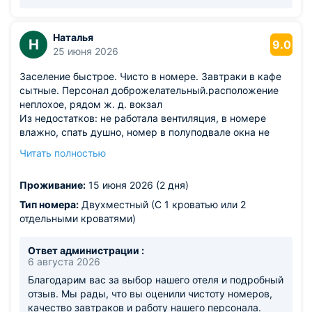
лучшая награда для нашей команды. Будем рады
видеть вас снова!
Наталья
Н
9.0
25 июня 2026
Заселение быстрое. Чисто в номере. Завтраки в кафе
сытные. Персонал доброжелательный.расположение
неплохое, рядом ж. д. вокзал
Из недостатков: не работала вентиляция, в номере
влажно, спать душно, номер в полуподвале окна не
откроешь. Полотенца не сохнут из за влажности.
Читать полностью
Завтраки в кафе, которое расположено довольно
далеко от гостиницы
Проживание:
15 июня 2026 (2 дня)
Тип номера:
Двухместный (С 1 кроватью или 2
отдельными кроватями)
Ответ администрации :
6 августа 2026
Благодарим вас за выбор нашего отеля и подробный
отзыв. Мы рады, что вы оценили чистоту номеров,
качество завтраков и работу нашего персонала.