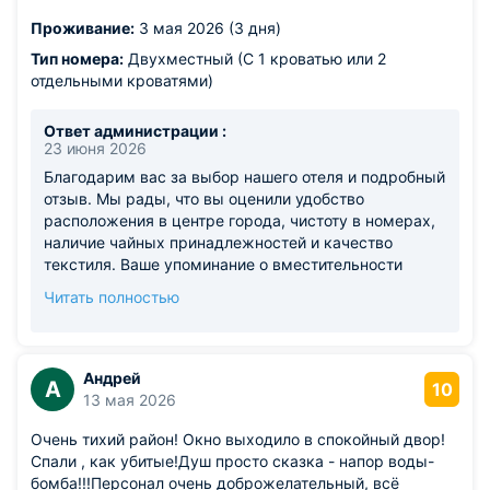
Проживание:
3 мая 2026 (3 дня)
Тип номера:
Двухместный (С 1 кроватью или 2
отдельными кроватями)
Ответ администрации :
23 июня 2026
Благодарим вас за выбор нашего отеля и подробный
отзыв. Мы рады, что вы оценили удобство
расположения в центре города, чистоту в номерах,
наличие чайных принадлежностей и качество
текстиля. Ваше упоминание о вместительности
шкафа поможет будущим гостям с планированием
Читать полностью
поездки. Приносим извинения, если матрас и
размер номера не оправдали ваших ожиданий. Мы
стараемся максимально подробно указывать
площадь комнат при бронировании, чтобы гости
Андрей
А
10
могли выбрать подходящий вариант. Будем рады
13 мая 2026
видеть вас снова и постараемся сделать ваш
Очень тихий район! Окно выходило в спокойный двор!
следующий визит более комфортным.
Спали , как убитые!Душ просто сказка - напор воды-
бомба!!!Персонал очень доброжелательный, всё