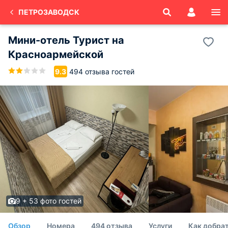
ПЕТРОЗАВОДСК
Мини-отель Турист на
Красноармейской
494 отзыва гостей
9.3
9 + 53 фото гостей
Обзор
Номера
494 отзыва
Услуги
Как добра