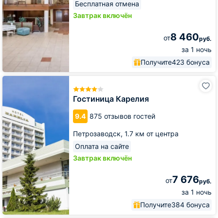
Бесплатная отмена
Завтрак включён
8 460
от
руб.
за 1 ночь
Получите
423 бонуса
Гостиница
Карелия
Гостиница Карелия
9.4
875 отзывов гостей
Петрозаводск,
1.7 км от центра
Оплата на сайте
Завтрак включён
7 676
от
руб.
за 1 ночь
Получите
384 бонуса