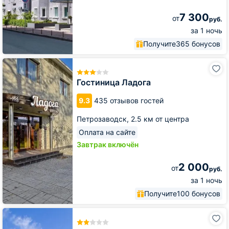
7 300
от
руб.
за 1 ночь
Получите
365 бонусов
Гостиница
Ладога
Гостиница Ладога
9.3
435 отзывов гостей
Петрозаводск,
2.5 км от центра
Оплата на сайте
Завтрак включён
2 000
от
руб.
за 1 ночь
Получите
100 бонусов
Отель
Флотилия