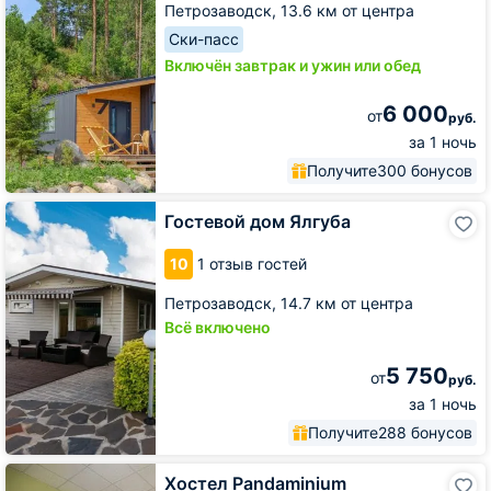
Петрозаводск,
13.6 км от центра
Ски-пасс
Включён завтрак и ужин или обед
6 000
от
руб.
за 1 ночь
Получите
300 бонусов
Гостевой
Гостевой дом Ялгуба
дом
Ялгуба
10
1 отзыв гостей
Петрозаводск,
14.7 км от центра
Всё включено
5 750
от
руб.
за 1 ночь
Получите
288 бонусов
Хостел
Хостел Pandaminium