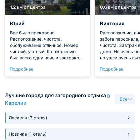
1.2 км от центра
0.6 км от центра
Юрий
Виктория
Все было прекрасно!
Расположение, вн
Расположение, чистота,
забота персонала,
обслуживание отличное. Номер
чистота. Завтрак 
чистый, уютный. К сожалению
дома. Не очень б
был всего одну ночь и завтраком
но ушли очень сы
не воспользовался, так как из за
довольные.
Подробнее
Подробнее
закрытия трассы пришлось
уехать очень рано
Лучшие города для загородного отдыха
в
Все
Карелии
Ляскеля
(3 отеля)
Новинка
(1 отель)