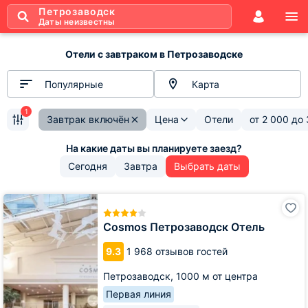
Петрозаводск
Даты неизвестны
Отели с завтраком в Петрозаводске
Популярные
Карта
1
Завтрак включён
Цена
Отели
от
2 000
до
Сегодня
Завтра
Выбрать даты
Cosmos
Петрозаводск
Отель
Cosmos Петрозаводск Отель
9.3
1 968 отзывов гостей
Петрозаводск,
1000 м от центра
Первая линия