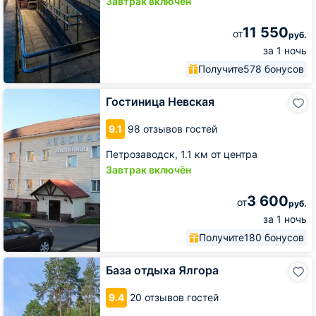
Завтрак включён
11 550
от
руб.
за 1 ночь
Получите
578 бонусов
Гостиница
Гостиница Невская
Невская
9.1
98 отзывов гостей
Петрозаводск,
1.1 км от центра
Завтрак включён
3 600
от
руб.
за 1 ночь
Получите
180 бонусов
База
База отдыха Ялгора
отдыха
Ялгора
9.4
20 отзывов гостей