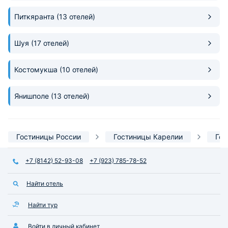
Питкяранта
(13 отелей)
Шуя
(17 отелей)
Костомукша
(10 отелей)
Янишполе
(13 отелей)
Гостиницы России
Гостиницы Карелии
Гос
+7 (8142) 52-93-08
+7 (923) 785-78-52
Найти отель
Найти тур
Войти в личный кабинет