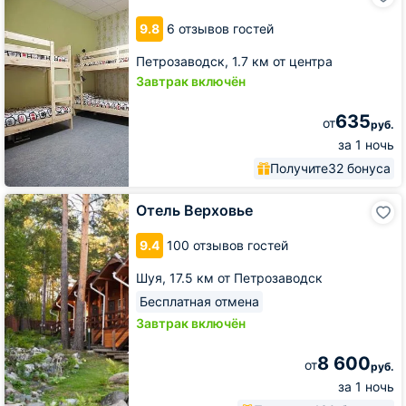
Pandaminium
9.8
6 отзывов гостей
Петрозаводск,
1.7 км от центра
Завтрак включён
635
от
руб.
за 1 ночь
Получите
32 бонуса
Отель
Отель Верховье
Верховье
9.4
100 отзывов гостей
Шуя,
17.5 км от Петрозаводск
Бесплатная отмена
Завтрак включён
8 600
от
руб.
за 1 ночь