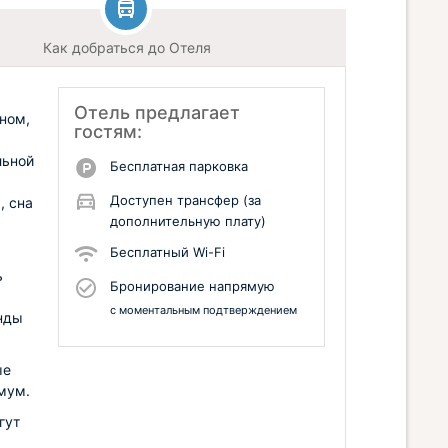
Как добраться до Отеля
Отель предлагает
нном,
гостям:
льной
Бесплатная парковка
Доступен трансфер (за
, сна
дополнительную плату)
Бесплатный Wi-Fi
ь
Бронирование напрямую
с моментальным подтверждением
енды
ые
мум.
гут