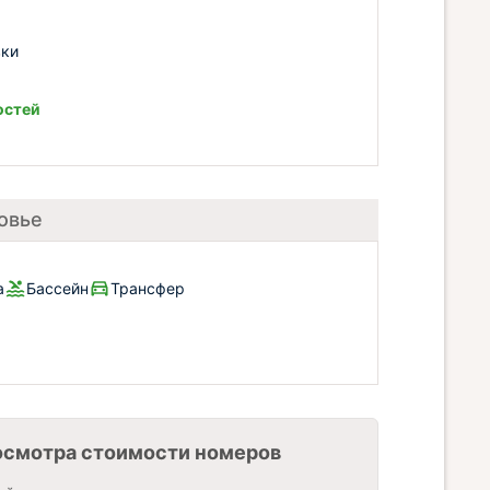
вки
остей
овье
а
Бассейн
Трансфер
осмотра стоимости номеров