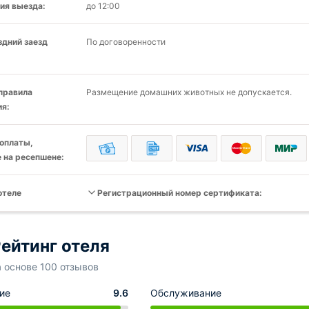
ия выезда:
до 12:00
здний заезд
По договоренности
 правила
Размещение домашних животных не допускается.
я:
оплаты,
 на ресепшене:
отеле
Регистрационный номер сертификата:
ейтинг отеля
а основе 100 отзывов
ие
9.6
Обслуживание