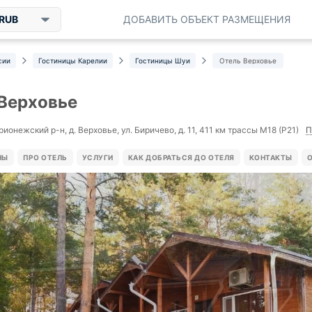
RUB
ДОБАВИТЬ ОБЪЕКТ РАЗМЕЩЕНИЯ
сии
Гостиницы Карелии
Гостиницы Шуи
Отель Верховье
Верховье
П
ионежский р-н, д. Верховье, ул. Биричево, д. 11, 411 км трассы М18 (Р21)
НЫ
ПРО ОТЕЛЬ
УСЛУГИ
КАК ДОБРАТЬСЯ ДО ОТЕЛЯ
КОНТАКТЫ
О