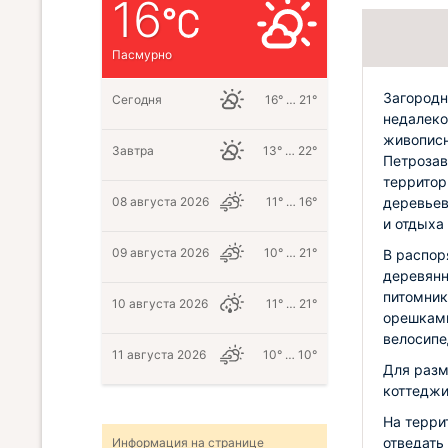
16
Пасмурно
Загородн
Сегодня
16° … 21°
недалеко
живописн
Завтра
13° … 22°
Петрозав
территор
деревьев
08 августа 2026
11° … 16°
и отдыха
09 августа 2026
10° … 21°
В распор
деревянн
питомник
10 августа 2026
11° … 21°
орешками
велосипе
11 августа 2026
10° … 10°
Для разм
коттеджи
На терри
отведать
Информация на странице