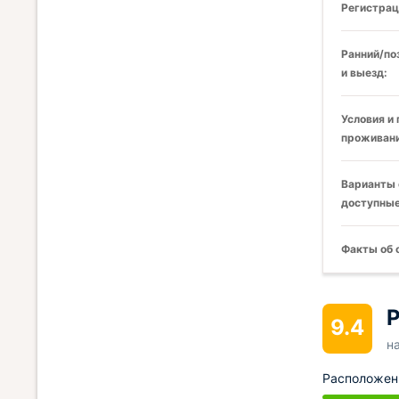
Регистрац
Ранний/по
и выезд:
Условия и
проживани
Варианты 
доступные
Факты об 
Р
9.4
н
Расположен