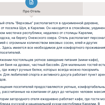
Про Отель
ый отель “Верховье” располагается в одноименной деревне,
 от поселка Шуя, в Карелии. Он находится в спокойном, уедине
ом местечке республики, недалеко от столицы Карелии,
одска, на берегу Онежского озера. Отель располагает персона
ией с огромным количеством вековых сосен, елей и других
. Здесь имеется все необходимое для комфортного проживания
 посетителей.
яжении постояльцев уютное заведение питания (мини-кафе),
ая баня на дровах, частный бассейн. Для маленьких гостей ест
, где живут ручные белки, которых всегда можно покормить
. Для любителей спорта и активного досуга работает пункт ар
дов.
ещения посетителей предоставляются уютные, комфортабельн
, рассчитанные на компании от двух до четырех человек макси
тории загородного отеля ежедневно работает кафе, где гости мо
 блюда русской и национальной кухни республики Карелии. В