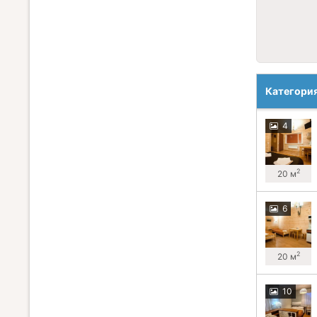
Категори
4
2
20 м
6
2
20 м
10