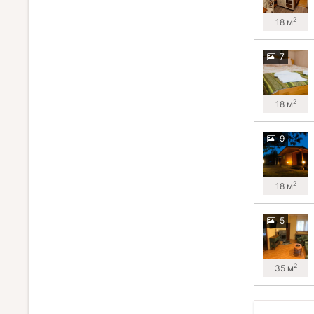
2
18 м
7
2
18 м
9
2
18 м
5
2
35 м