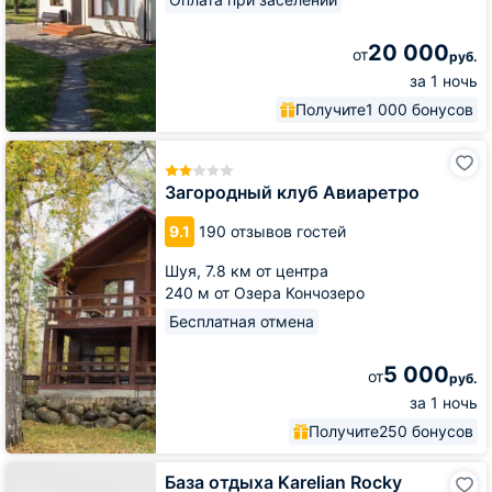
20 000
от
руб.
за 1 ночь
Получите
1 000 бонусов
Загородный
клуб
Авиаретро
Загородный клуб Авиаретро
9.1
190 отзывов гостей
Шуя,
7.8 км от центра
240 м от Озера Кончозеро
Бесплатная отмена
5 000
от
руб.
за 1 ночь
Получите
250 бонусов
База
База отдыха Karelian Rocky
отдыха