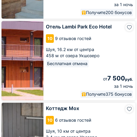
за 1 ночь
Получите
200 бонусов
Отель
Отель Lambi Park Eco Hotel
Lambi
Park
10
9 отзывов гостей
Eco
Hotel
Шуя,
16.2 км от центра
458 м от озера Укшозеро
Бесплатная отмена
7 500
от
руб.
за 1 ночь
Получите
375 бонусов
Коттедж
Коттедж Мох
Мох
10
6 отзывов гостей
Шуя,
10 км от центра