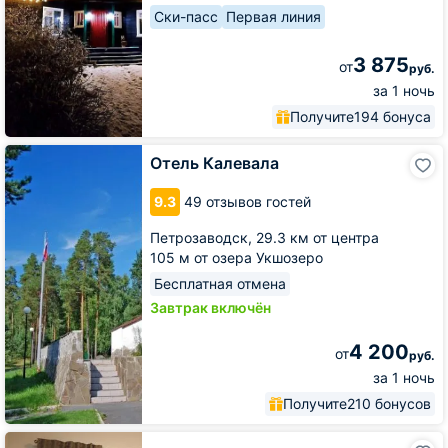
Ски-пасс
Первая линия
3 875
от
руб.
за 1 ночь
Получите
194 бонуса
Отель
Отель Калевала
Калевала
9.3
49 отзывов гостей
Петрозаводск,
29.3 км от центра
105 м от озера Укшозеро
Бесплатная отмена
Завтрак включён
4 200
от
руб.
за 1 ночь
Получите
210 бонусов
Гостиница