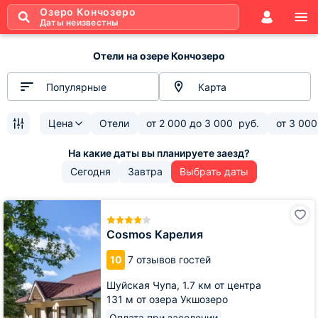
Озеро Кончозеро
Даты неизвестны
Отели на озере Кончозеро
Популярные
Карта
Цена
Отели
от
2 000
до
3 000
руб.
от
3 000
Сегодня
Завтра
Выбрать даты
Cosmos
Карелия
Cosmos Карелия
10
7 отзывов гостей
Шуйская Чупа,
1.7 км от центра
131 м от озера Укшозеро
Оплата при заселении