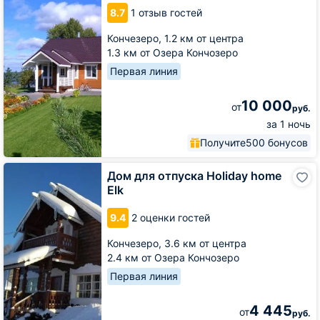
Скандик
8.7
1 отзыв гостей
Кончезеро,
1.2 км от центра
1.3 км от Озера Кончозеро
Первая линия
10 000
от
руб.
за 1 ночь
Получите
500 бонусов
Дом
Дом для отпуска Holiday home
для
Elk
отпуска
Holiday
9.4
2 оценки гостей
home
Elk
Кончезеро,
3.6 км от центра
2.4 км от Озера Кончозеро
Первая линия
4 445
от
руб.