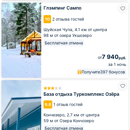
Глэмпинг
Глэмпинг Сампо
Сампо
10
2 отзыва гостей
Шуйская Чупа,
4.1 км от центра
98 м от озера Укшозеро
Бесплатная отмена
7 940
от
руб.
за 1 ночь
Получите
397 бонусов
База
отдыха
Туркомплекс
База отдыха Туркомплекс Озёра
Озёра
9.8
1 отзыв гостей
Кончезеро,
2.7 км от центра
59 м от Озера Кончозеро
Бесплатная отмена