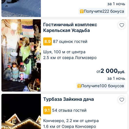
за 1 ночь
Получите
222 бонуса
Гостиничный
Гостиничный комплекс
комплекс
Карельская Усадьба
Карельская
Усадьба
8.9
87 оценок гостей
Шуя,
100 м от центра
2.5 км от озера Логмозеро
2 000
от
руб.
за 1 ночь
Получите
100 бонусов
Турбаза
Турбаза Зайкина дача
Зайкина
дача
9.1
54 отзыва гостей
Кончезеро,
2.2 км от центра
1.6 км от Озера Кончозеро