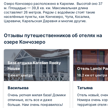
Озеро Кончозеро расположено в Карелии. Высотой оно 37
м. Площадью — 39,8 кв. км. Максимальная длина
составляет 26 метров. Рядом с водоёмом стоят такие
населённые пункты, как Кончезеро, Чупа, Косалма,
Царевичи, Карельская Деревня и многие другие.
Отзывы путешественников об отелях на
озере Кончозеро
База отдыха Karelian Rocky
House
Отель Lambi Par
2 км от центра
16.2 км от центра
Васильева
Татьяна
Очень уютная милая база! Домики
Отель новый, очен
отличные, есть все и даже
Номера очень хор
больше. Нам очень понравилось!
территория отеля