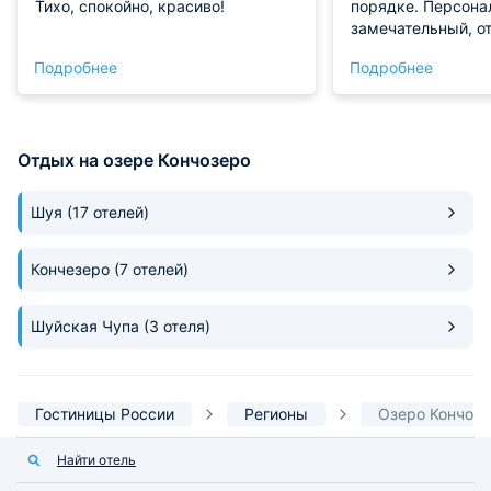
Тихо, спокойно, красиво!
порядке. Персона
замечательный, от
вопрос и в любое 
Подробнее
Подробнее
дружелюбные, вс
приветствуют. Главное в этом
отеле это ТИШИНА
хочет выспаться и
Отдых на озере Кончозеро
городской суеты с
Шуя
(17 отелей)
Кончезеро
(7 отелей)
Шуйская Чупа
(3 отеля)
Гостиницы России
Регионы
Озеро Кончоз
Найти отель