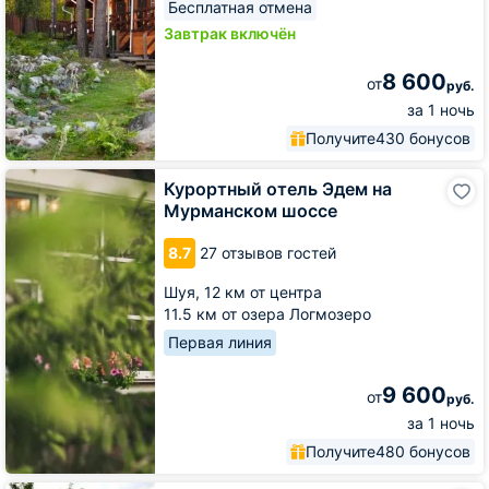
Бесплатная отмена
Завтрак включён
8 600
от
руб.
за 1 ночь
Получите
430 бонусов
Курортный
Курортный отель Эдем на
отель
Мурманском шоссе
Эдем
на
8.7
27 отзывов гостей
Мурманском
шоссе
Шуя,
12 км от центра
11.5 км от озера Логмозеро
Первая линия
9 600
от
руб.
за 1 ночь
Получите
480 бонусов