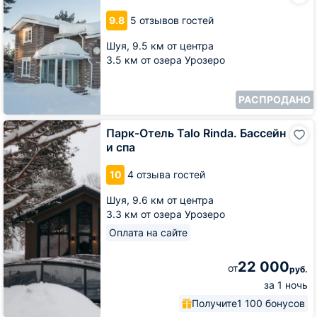
Rinda
9.8
5 отзывов гостей
Шуя,
9.5 км от центра
3.5 км от озера Урозеро
РАСПРОДАНО
Парк-
Парк-Отель Talo Rinda. Бассейн
Отель
и спа
Talo
Rinda.
10
4 отзыва гостей
Бассейн
и
Шуя,
9.6 км от центра
спа
3.3 км от озера Урозеро
Оплата на сайте
22 000
от
руб.
за 1 ночь
Получите
1 100 бонусов