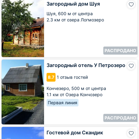
Загородный
Загородный дом Шуя
дом
Шуя
Шуя,
600 м от центра
2.3 км от озера Логмозеро
РАСПРОДАНО
Загородный
Загородный отель У Петрозеро
отель
У
8.7
1 отзыв гостей
Петрозеро
Кончезеро,
500 м от центра
1.1 км от Озера Кончозеро
Первая линия
РАСПРОДАНО
Гостевой
Гостевой дом Скандик
дом