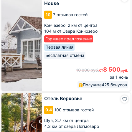
House
Karelian
Rocky
10
7 отзывов гостей
House
Кончезеро,
2 км от центра
104 м от Озера Кончозеро
Горящее предложение
Первая линия
Бесплатная отмена
8 500
10 000
руб.
от
руб.
за 1 ночь
Получите
425 бонусов
Отель
Отель Верховье
Верховье
9.4
100 отзывов гостей
Шуя,
3.7 км от центра
4.3 км от озера Логмозеро