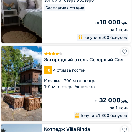
3.4 км от озера Урозеро
Бесплатная отмена
10 000
от
руб.
за 1 ночь
Получите
500 бонусов
Загородный
отель
Северный
Загородный отель Северный Сад
Сад
10
4 отзыва гостей
Косалма,
700 м от центра
101 м от озера Укшозеро
32 000
от
руб.
за 1 ночь
Получите
1 600 бонусов
Коттедж
Коттедж Villa Rinda
Villa